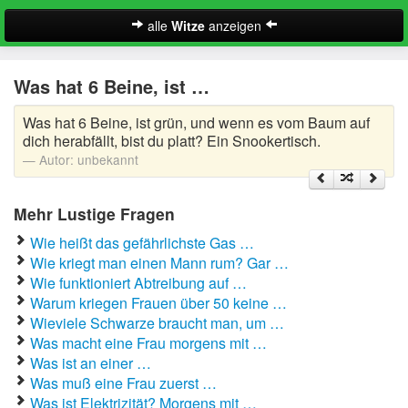
alle
Witze
anzeigen
Witze
Was hat 6 Beine, ist …
A-Klasse Witze
Was hat 6 Beine, ist grün, und wenn es vom Baum auf
Akademiker Witze
dich herabfällt, bist du platt? Ein Snookertisch.
Autor:
unbekannt
Al Bundy Sprüche
Mehr Lustige Fragen
Alle Kinder Sprüche
Wie heißt das gefährlichste Gas …
Anrufbeantworter Ansagen
Wie kriegt man einen Mann rum? Gar …
Wie funktioniert Abtreibung auf …
Antiwitze
Warum kriegen Frauen über 50 keine …
Suche
Wieviele Schwarze braucht man, um …
Anwaltswitze
Was macht eine Frau morgens mit …
Was ist an einer …
Arbeitswitze
Was muß eine Frau zuerst …
Was ist Elektrizität? Morgens mit …
Arztwitze