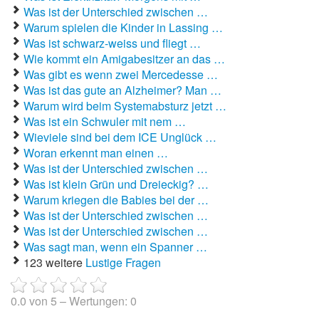
Was ist der Unterschied zwischen …
Warum spielen die Kinder in Lassing …
Autoaufkleber Sprüche
Was ist schwarz-weiss und fliegt …
Bankerwitze
Wie kommt ein Amigabesitzer an das …
Was gibt es wenn zwei Mercedesse …
Bart Simpson Sprüche
Was ist das gute an Alzheimer? Man …
Warum wird beim Systemabsturz jetzt …
Bauernregeln
Was ist ein Schwuler mit nem …
Wieviele sind bei dem ICE Unglück …
Bauernwitze
Woran erkennt man einen …
Was ist der Unterschied zwischen …
Bayern Witze
Was ist klein Grün und Dreieckig? …
Warum kriegen die Babies bei der …
Beamtenwitze
Was ist der Unterschied zwischen …
Was ist der Unterschied zwischen …
Bierwitze
Was sagt man, wenn ein Spanner …
123 weitere
Lustige Fragen
Bill Clinton Witze
Blondinenwitze
0.0
von
5
– Wertungen:
0