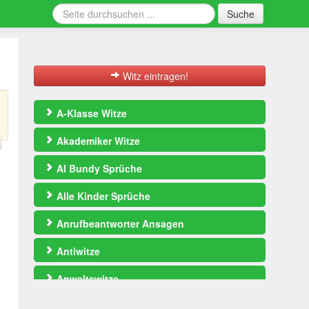
Suche
Witz eintragen!
A-Klasse Witze
Akademiker Witze
Al Bundy Sprüche
Alle Kinder Sprüche
Anrufbeantworter Ansagen
Antiwitze
Anwaltswitze
Arbeitswitze