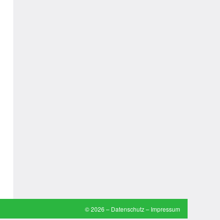
Arztwitze
Autoaufkleber Sprüche
Bankerwitze
Bart Simpson Sprüche
Bauernregeln
Bauernwitze
Bayern Witze
Beamtenwitze
Bierwitze
Bill Clinton Witze
© 2026 –
Datenschutz
–
Impressum
Blondinenwitze