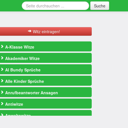
Suche
Witz eintragen!
A-Klasse Witze
Akademiker Witze
Al Bundy Sprüche
Alle Kinder Sprüche
Anrufbeantworter Ansagen
Antiwitze
Anwaltswitze
Arbeitswitze