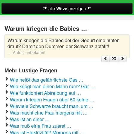
alle
Witze
anzeigen
Witze
Warum kriegen die Babies …
A-Klasse Witze
Warum kriegen die Babies bei der Geburt eine hinten
Akademiker Witze
drauf? Damit den Dummen der Schwanz abfällt!
Autor:
unbekannt
Al Bundy Sprüche
Mehr Lustige Fragen
Alle Kinder Sprüche
Wie heißt das gefährlichste Gas …
Anrufbeantworter Ansagen
Wie kriegt man einen Mann rum? Gar …
Wie funktioniert Abtreibung auf …
Antiwitze
Warum kriegen Frauen über 50 keine …
Suche
Wieviele Schwarze braucht man, um …
Anwaltswitze
Was macht eine Frau morgens mit …
Was ist an einer …
Arbeitswitze
Was muß eine Frau zuerst …
Was ist Elektrizität? Morgens mit …
Arztwitze