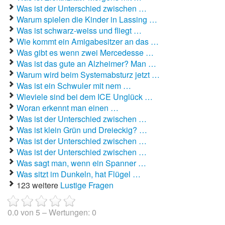
Was ist der Unterschied zwischen …
Warum spielen die Kinder in Lassing …
Autoaufkleber Sprüche
Was ist schwarz-weiss und fliegt …
Bankerwitze
Wie kommt ein Amigabesitzer an das …
Was gibt es wenn zwei Mercedesse …
Bart Simpson Sprüche
Was ist das gute an Alzheimer? Man …
Warum wird beim Systemabsturz jetzt …
Bauernregeln
Was ist ein Schwuler mit nem …
Wieviele sind bei dem ICE Unglück …
Bauernwitze
Woran erkennt man einen …
Was ist der Unterschied zwischen …
Bayern Witze
Was ist klein Grün und Dreieckig? …
Was ist der Unterschied zwischen …
Beamtenwitze
Was ist der Unterschied zwischen …
Was sagt man, wenn ein Spanner …
Bierwitze
Was sitzt im Dunkeln, hat Flügel …
123 weitere
Lustige Fragen
Bill Clinton Witze
Blondinenwitze
0.0
von
5
– Wertungen:
0