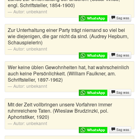
engl. Schriftsteller, 1854-1900)
Autoaufkleber Sprüche
Autor:
unbekannt
Sag was
Bankerwitze
Zur Unterhaltung einer Party trägt niemand so viel bei
wie diejenigen, die gar nicht da sind. (Audrey Hepburn,
Bart Simpson Sprüche
Schauspielerin)
Autor:
unbekannt
Bauernregeln
Sag was
Bauernwitze
Wer keine üblen Gewohnheiten hat, hat wahrscheinlich
auch keine Persönlichkeit. (William Faulkner, am.
Bayern Witze
Schriftsteller, 1897-1962)
Autor:
unbekannt
Beamtenwitze
Sag was
Bierwitze
Mit der Zeit vollbringen unsere Vorfahren immer
ruhmreichere Taten. (Wieslaw Brudzinzki, pol.
Bill Clinton Witze
Aphoristiker, 1920)
Autor:
unbekannt
Blondinenwitze
Sag was