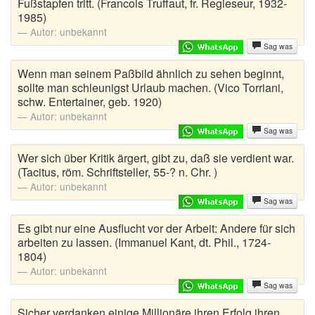
Fußstapfen tritt. (Francois Truffaut, fr. Regieseur, 1932-
1985)
Autor:
unbekannt
Sag was
Wenn man seinem Paßbild ähnlich zu sehen beginnt,
sollte man schleunigst Urlaub machen. (Vico Torriani,
schw. Entertainer, geb. 1920)
Autor:
unbekannt
Sag was
Wer sich über Kritik ärgert, gibt zu, daß sie verdient war.
(Tacitus, röm. Schriftsteller, 55-? n. Chr. )
Autor:
unbekannt
Sag was
Es gibt nur eine Ausflucht vor der Arbeit: Andere für sich
arbeiten zu lassen. (Immanuel Kant, dt. Phil., 1724-
1804)
Autor:
unbekannt
Sag was
Sicher verdanken einige Millionäre ihren Erfolg ihren