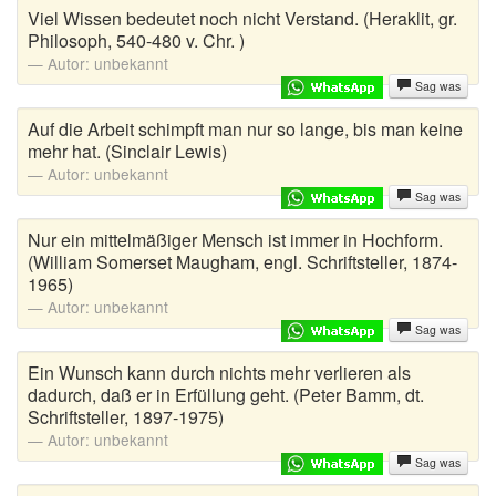
Viel Wissen bedeutet noch nicht Verstand. (Heraklit, gr.
Musikerwitze
Philosoph, 540-480 v. Chr. )
Autor:
unbekannt
Mutproben
Sag was
Ossi Witze
Auf die Arbeit schimpft man nur so lange, bis man keine
mehr hat. (Sinclair Lewis)
Österreicher Witze
Autor:
unbekannt
Sag was
Ostfriesenwitze
Nur ein mittelmäßiger Mensch ist immer in Hochform.
Polenwitze
(William Somerset Maugham, engl. Schriftsteller, 1874-
1965)
Politiker Witze
Autor:
unbekannt
Sag was
Polizei Witze
Ein Wunsch kann durch nichts mehr verlieren als
dadurch, daß er in Erfüllung geht. (Peter Bamm, dt.
Schlechte Witze
Schriftsteller, 1897-1975)
Autor:
unbekannt
Schottenwitze
Sag was
Schulwitze