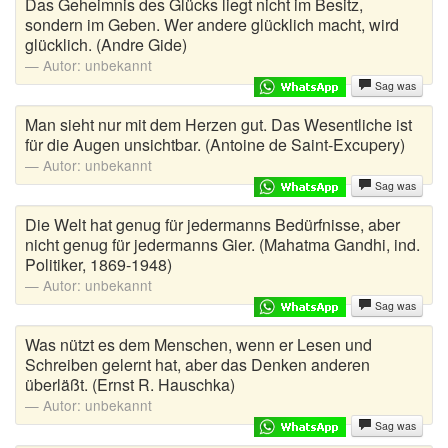
Das Geheimnis des Glücks liegt nicht im Besitz,
Klosprüche
sondern im Geben. Wer andere glücklich macht, wird
glücklich. (Andre Gide)
Kneipenwitze
Autor:
unbekannt
Sag was
Länderwitze
Man sieht nur mit dem Herzen gut. Das Wesentliche ist
Letzte Worte
für die Augen unsichtbar. (Antoine de Saint-Excupery)
Autor:
unbekannt
Lieber als Sprüche
Sag was
Lustige Abkürzungen
Die Welt hat genug für jedermanns Bedürfnisse, aber
nicht genug für jedermanns Gier. (Mahatma Gandhi, ind.
Lustige Autokennzeichen
Politiker, 1869-1948)
Autor:
unbekannt
Lustige Fragen
Sag was
Was nützt es dem Menschen, wenn er Lesen und
Lustige Zitate
Schreiben gelernt hat, aber das Denken anderen
überläßt. (Ernst R. Hauschka)
Männerwitze
Autor:
unbekannt
Sag was
Mantawitze