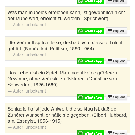
Sag was
Egal wie Witze
Was man mühelos erreichen kann, ist gewöhnlich nicht
der Mühe wert, erreicht zu werden. (Sprichwort)
Elefanten Witze
Autor:
unbekannt
Sag was
Familienwitze
Die Vernunft spricht leise, deshalb wird sie so oft nicht
Fiese Witze
gehört. (Nehru, ind. Politiker, 1889-1964)
Autor:
unbekannt
Flachwitze
Sag was
Frauenwitze
Das Leben ist ein Spiel. Man macht keine größeren
Gewinne, ohne Verluste zu riskieren. (Christine von
Fritzchen Witze
Schweden, 1626-1689)
Autor:
unbekannt
Fussballwitze
Sag was
Schlagfertig ist jede Antwort, die so klug ist, daß der
Geile Witze
Zuhörer wünscht, er hätte sie gegeben. (Elbert Hubbard,
am. Essayist, 1856-1915)
Geschichte Witze
Autor:
unbekannt
Handysprüche
Sag was