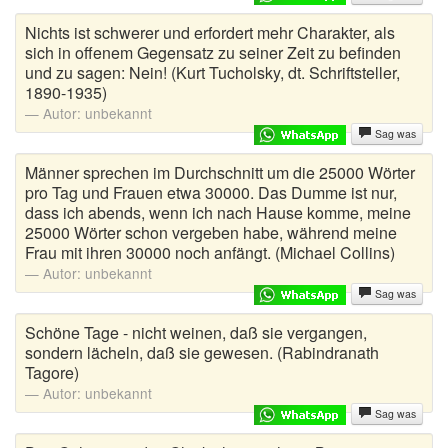
Nichts ist schwerer und erfordert mehr Charakter, als
Harald Schmidt Witze
sich in offenem Gegensatz zu seiner Zeit zu befinden
und zu sagen: Nein! (Kurt Tucholsky, dt. Schriftsteller,
Himmelwitze
1890-1935)
Autor:
unbekannt
Jägerwitze
Sag was
Juristen Witze
Männer sprechen im Durchschnitt um die 25000 Wörter
pro Tag und Frauen etwa 30000. Das Dumme ist nur,
Kannibalen Witze
dass ich abends, wenn ich nach Hause komme, meine
25000 Wörter schon vergeben habe, während meine
Kellnerwitze
Frau mit ihren 30000 noch anfängt. (Michael Collins)
Autor:
unbekannt
Kelly Witze
Sag was
Schöne Tage - nicht weinen, daß sie vergangen,
Kevin Witze
sondern lächeln, daß sie gewesen. (Rabindranath
Tagore)
Kinderwitze
Autor:
unbekannt
Kirchenwitze
Sag was