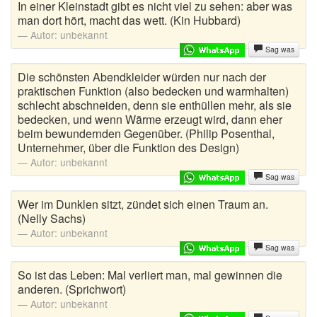
In einer Kleinstadt gibt es nicht viel zu sehen: aber was
Böse Witze
man dort hört, macht das wett. (Kin Hubbard)
Autor:
unbekannt
Bundeswehr Witze
Sag was
Bürowitze
Die schönsten Abendkleider würden nur nach der
praktischen Funktion (also bedecken und warmhalten)
Chinesen Witze
schlecht abschneiden, denn sie enthüllen mehr, als sie
bedecken, und wenn Wärme erzeugt wird, dann eher
Chuck Norris Witze
beim bewundernden Gegenüber. (Philip Posenthal,
Unternehmer, über die Funktion des Design)
Computerwitze
Autor:
unbekannt
Sag was
Coole Sprüche
Wer im Dunklen sitzt, zündet sich einen Traum an.
Deine Mutter Witze
(Nelly Sachs)
Autor:
unbekannt
Deutsche Witze
Sag was
So ist das Leben: Mal verliert man, mal gewinnen die
Drogen Witze
anderen. (Sprichwort)
Dumme Witze
Autor:
unbekannt