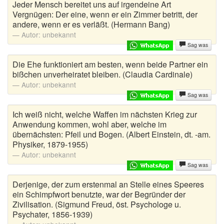
Jeder Mensch bereitet uns auf irgendeine Art
Vergnügen: Der eine, wenn er ein Zimmer betritt, der
Schwabenwitze
andere, wenn er es verläßt. (Hermann Bang)
Autor:
unbekannt
Schwarzer Humor Witze
Sag was
Schwulenwitze
Die Ehe funktioniert am besten, wenn beide Partner ein
bißchen unverheiratet bleiben. (Claudia Cardinale)
SMS Sprüche
Autor:
unbekannt
Sag was
Sportwitze
Ich weiß nicht, welche Waffen im nächsten Krieg zur
Anwendung kommen, wohl aber, welche im
Studentenwitze
übernächsten: Pfeil und Bogen. (Albert Einstein, dt. -am.
Physiker, 1879-1955)
Tierwitze
Autor:
unbekannt
Toilettensprüche
Sag was
Derjenige, der zum erstenmal an Stelle eines Speeres
Trabi Witze
ein Schimpfwort benutzte, war der Begründer der
Zivilisation. (Sigmund Freud, öst. Psychologe u.
Türkenwitze
Psychater, 1856-1939)