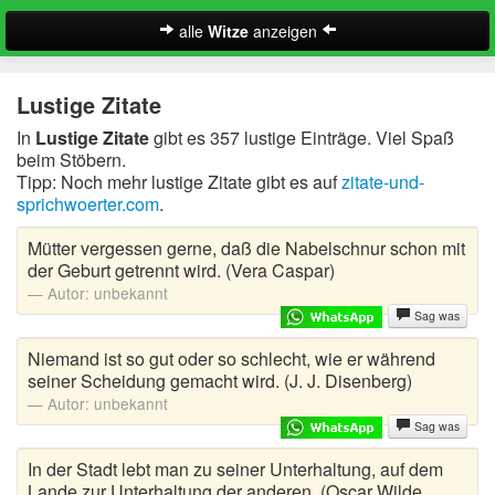
alle
Witze
anzeigen
Witze
Lustige Zitate
A-Klasse Witze
In
Lustige Zitate
gibt es 357 lustige Einträge. Viel Spaß
beim Stöbern.
Akademiker Witze
Tipp: Noch mehr lustige Zitate gibt es auf
zitate-und-
sprichwoerter.com
.
Al Bundy Sprüche
Mütter vergessen gerne, daß die Nabelschnur schon mit
Alle Kinder Sprüche
der Geburt getrennt wird. (Vera Caspar)
Autor:
unbekannt
Anrufbeantworter Ansagen
Sag was
Antiwitze
Niemand ist so gut oder so schlecht, wie er während
Suche
seiner Scheidung gemacht wird. (J. J. Disenberg)
Anwaltswitze
Autor:
unbekannt
Sag was
Arbeitswitze
In der Stadt lebt man zu seiner Unterhaltung, auf dem
Lande zur Unterhaltung der anderen. (Oscar Wilde,
Arztwitze