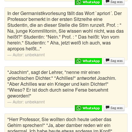
Sag was
Klosprüche
In der Germanistikvorlesung fällt das Wort `apriori´. Der
Kneipenwitze
Professor bemerkt in der ersten Sitzreihe eine
Studentin, die an dieser Stelle die Stirn runzelt. Prof. : "
Länderwitze
Na, junge Kommilitonin, Sie wissen wohl nicht, was das
heißt?" Studentin: "Nein." Prof. : " Das heißt: Von vorn
Letzte Worte
herein." Studentin: " Aha, jetzt weiß ich auch, was
apropos heißt..."
Lieber als Sprüche
Autor:
unbekannt
Sag was
Lustige Abkürzungen
"Joachim", sagt der Lehrer, "nenne mir einen
Lustige Autokennzeichen
griechischen Dichter." "Achilles!" antwortet Joachim.
"Aber Achilles war ein Krieger und kein Dichter!"
"Wieso? Er ist doch durch seine Ferse beruehmt
Lustige Fragen
geworden!"
Lustige Zitate
Autor:
unbekannt
Sag was
Männerwitze
"Herr Professor, Sie wollten doch heute ueber das
Gehirn sprechen!" "Ja, aber darnber reden wir ein
Mantawitze
andermal. Ich habe heute etwas anderes im Kopf!"