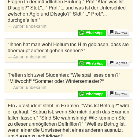
Fragen in der mündlichen Prüfung!" Prof:"Klar, was ist
Disagio?" Stdt:"..." Prof:"... und was ist der Unterschied
zwischen Agio und Disagio?" Stdt:"..." Prof:"...
durchgefallen!"
Autor:
unbekannt
Sag was
"Ihnen hat man wohl Helium ins Hirn geblasen, dass sie
überhaupt aufrecht gehen können?"
Autor:
unbekannt
Sag was
Treffen sich zwei Studenten: "Wie spät isses denn?"
"Mittwoch!" "Sommer oder Wintersemester?"
Autor:
unbekannt
Sag was
Ein Jurastudent steht im Examen. "Was ist Betrug?" wird
er gefragt. "Betrug ist, wenn Sie mich durch das Examen
fallen lassen." "Sind Sie wahnsinnig! Wie kommen Sie
zu dieser unmöglichen Definition?" "Weil es Betrug ist,
wenn einer die Unwissenheit eines anderen ausnutzt
um diesen zu schädigen!"