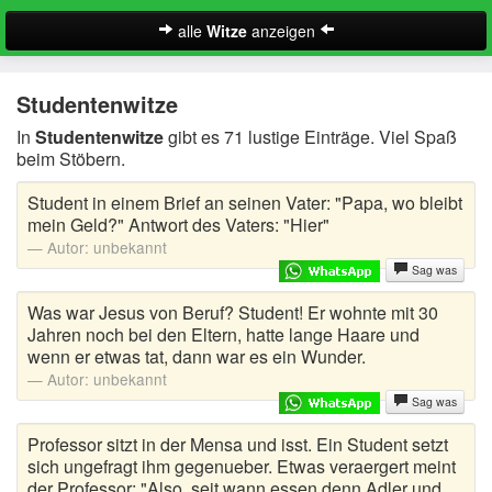
alle
Witze
anzeigen
Witze
Studentenwitze
A-Klasse Witze
In
Studentenwitze
gibt es 71 lustige Einträge. Viel Spaß
beim Stöbern.
Akademiker Witze
Student in einem Brief an seinen Vater: "Papa, wo bleibt
Al Bundy Sprüche
mein Geld?" Antwort des Vaters: "Hier"
Autor:
unbekannt
Alle Kinder Sprüche
Sag was
Anrufbeantworter Ansagen
Was war Jesus von Beruf? Student! Er wohnte mit 30
Jahren noch bei den Eltern, hatte lange Haare und
Antiwitze
wenn er etwas tat, dann war es ein Wunder.
Suche
Autor:
unbekannt
Anwaltswitze
Sag was
Arbeitswitze
Professor sitzt in der Mensa und isst. Ein Student setzt
sich ungefragt ihm gegenueber. Etwas veraergert meint
der Professor: "Also, seit wann essen denn Adler und
Arztwitze