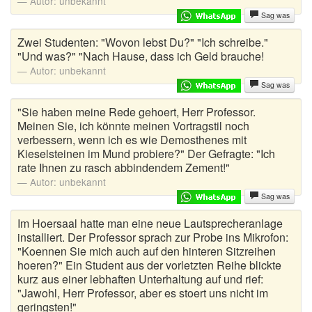
Autor:
unbekannt
Sag was
Zwei Studenten: "Wovon lebst Du?" "Ich schreibe."
"Und was?" "Nach Hause, dass ich Geld brauche!
Autor:
unbekannt
Sag was
"Sie haben meine Rede gehoert, Herr Professor.
Meinen Sie, ich könnte meinen Vortragstil noch
verbessern, wenn ich es wie Demosthenes mit
Kieselsteinen im Mund probiere?" Der Gefragte: "Ich
rate Ihnen zu rasch abbindendem Zement!"
Autor:
unbekannt
Sag was
Im Hoersaal hatte man eine neue Lautsprecheranlage
installiert. Der Professor sprach zur Probe ins Mikrofon:
"Koennen Sie mich auch auf den hinteren Sitzreihen
hoeren?" Ein Student aus der vorletzten Reihe blickte
kurz aus einer lebhaften Unterhaltung auf und rief:
"Jawohl, Herr Professor, aber es stoert uns nicht im
geringsten!"