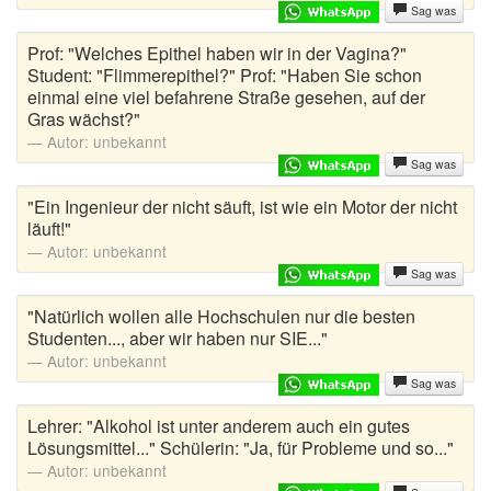
Sag was
Schwabenwitze
Prof: "Welches Epithel haben wir in der Vagina?"
Student: "Flimmerepithel?" Prof: "Haben Sie schon
Schwarzer Humor Witze
einmal eine viel befahrene Straße gesehen, auf der
Gras wächst?"
Schwulenwitze
Autor:
unbekannt
Sag was
SMS Sprüche
"Ein Ingenieur der nicht säuft, ist wie ein Motor der nicht
Sportwitze
läuft!"
Autor:
unbekannt
Studentenwitze
Sag was
"Natürlich wollen alle Hochschulen nur die besten
Tierwitze
Studenten..., aber wir haben nur SIE..."
Autor:
unbekannt
Toilettensprüche
Sag was
Trabi Witze
Lehrer: "Alkohol ist unter anderem auch ein gutes
Lösungsmittel..." Schülerin: "Ja, für Probleme und so..."
Türkenwitze
Autor:
unbekannt