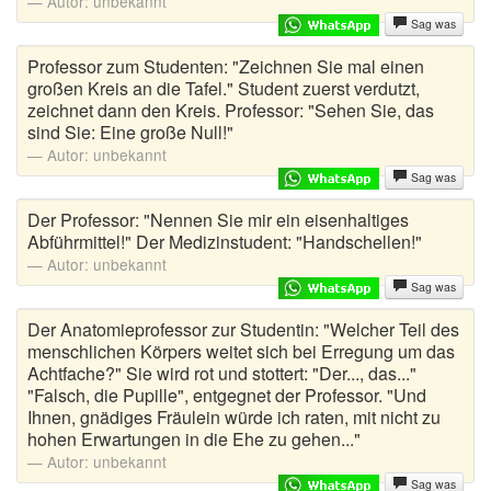
Autor:
unbekannt
Sag was
Professor zum Studenten: "Zeichnen Sie mal einen
großen Kreis an die Tafel." Student zuerst verdutzt,
zeichnet dann den Kreis. Professor: "Sehen Sie, das
sind Sie: Eine große Null!"
Autor:
unbekannt
Sag was
Der Professor: "Nennen Sie mir ein eisenhaltiges
Abführmittel!" Der Medizinstudent: "Handschellen!"
Autor:
unbekannt
Sag was
Der Anatomieprofessor zur Studentin: "Welcher Teil des
menschlichen Körpers weitet sich bei Erregung um das
Achtfache?" Sie wird rot und stottert: "Der..., das..."
"Falsch, die Pupille", entgegnet der Professor. "Und
Ihnen, gnädiges Fräulein würde ich raten, mit nicht zu
hohen Erwartungen in die Ehe zu gehen..."
Autor:
unbekannt
Sag was