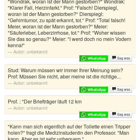
"Wondrak, woran ist der Mann gestorben?" Wondrak:
"Klarer Fall, Herzinfarkt." Prof: "Falsch! Dierspiegl,
woran ist der Mann gestorben?" Dierspiegl:
"Gehirntumor, zu spät erkannt, tot." Prof: "Total falsch!
Meier, woran ist der Mann gestorben?" Meier:
"Säuferleber, Leberzirrhose, tot." Prof: "Woher wissen
Sie das so genau?" Meier: "I werd doch no mein Vodern
kenna!"
Autor:
unbekannt
Sag was
Stud: Warum müssen wir immer Ihrer Meinung sein?
Prof: Müssen Sie nicht, aber meine ist die richtige...
Autor:
unbekannt
Sag was
Prof. : "Der Briefträger läuft 12 km
Autor:
unbekannt
Sag was
"Kann man sich eigentlich auf der Toilette einen Tripper
holen?" fragt die Medizinstudentin den Professor. "Man
kann. Aber es ist sehr unbequem."