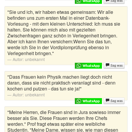
Sag was
Urlaubswitze
"Sie und ich, wir haben etwas gemeinsam: Wir alle
Versaute Witze
befinden uns zum ersten Mal in einer Datenbank-
Vorlesung - mit dem kleinen Unterschied: Ich muss sie
Viagra Witze
halten. Sie können mich also mit gezielten
Zwischenfragen ganz schön in Verlegenheit bringen.
Weicheier
Aber ich kann Ihnen versichern:Wenn Sie das tun,
werde ich Sie in der Vordiplomprüfung ebenso in
Weihnachtswitze
Verlegenheit bringen."
Autor:
unbekannt
Wortwitze
Sag was
"Dass Frauen kein Physik machen liegt doch nicht
Wusstest du schon
daran, dass sie nicht praktisch veranlagt sind - denn
kochen und putzen - das tun sie ja!"
Zungenbrecher
Autor:
unbekannt
Sag was
Zufallswitz
"Meine Herren, die Frauen sind in Jura sowieso immer
besser als Sie. Diese Frauen werden Ihre Chefs
werden." Prof fragt etwas später eine weibliche
Studentin. "Meine Dame, wissen sie, wie man diesen