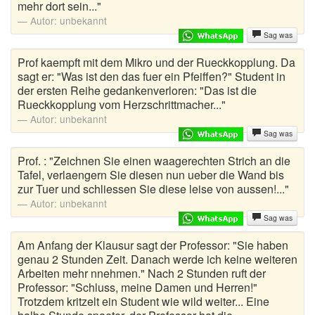
mehr dort sein..."
Böse Witze
Autor:
unbekannt
Bundeswehr Witze
Sag was
Prof kaempft mit dem Mikro und der Rueckkopplung. Da
Bürowitze
sagt er: "Was ist den das fuer ein Pfeiffen?" Student in
der ersten Reihe gedankenverloren: "Das ist die
Chinesen Witze
Rueckkopplung vom Herzschrittmacher..."
Autor:
unbekannt
Chuck Norris Witze
Sag was
Computerwitze
Prof. : "Zeichnen Sie einen waagerechten Strich an die
Tafel, verlaengern Sie diesen nun ueber die Wand bis
Coole Sprüche
zur Tuer und schliessen Sie diese leise von aussen!..."
Autor:
unbekannt
Deine Mutter Witze
Sag was
Deutsche Witze
Am Anfang der Klausur sagt der Professor: "Sie haben
genau 2 Stunden Zeit. Danach werde ich keine weiteren
Arbeiten mehr nnehmen." Nach 2 Stunden ruft der
Drogen Witze
Professor: "Schluss, meine Damen und Herren!"
Trotzdem kritzelt ein Student wie wild weiter... Eine
Dumme Witze