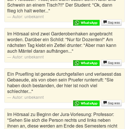
Schwein an einem Tisch?!!" Der Student: "Ok, dann
flieg ich halt weiter..."
Autoaufkleber Sprüche
Autor:
unbekannt
Bankerwitze
Sag was
Im Hörsaal sind zwei Garderobenhaken angebracht
Bart Simpson Sprüche
worden. Darüber ein Schild: "Nur für Dozenten!" Am
nächsten Tag klebt ein Zettel drunter: "Aber man kann
Bauernregeln
auch Mäntel daran aufhängen..."
Autor:
unbekannt
Bauernwitze
Sag was
Bayern Witze
Ein Pruefling ist gerade durchgefallen und verlaesst das
Gebaeude, als von oben sein Pruefer runterruft: "Sie
Beamtenwitze
haben doch bestanden, der hier ist noch viel
schlechter..."
Bierwitze
Autor:
unbekannt
Sag was
Bill Clinton Witze
Im Hörsaal zu Beginn der Jura-Vorlesung: Professor:
"Sehen Sie sich die Person rechts und links neben
Blondinenwitze
ihnen an, diese werden am Ende des Semesters nicht