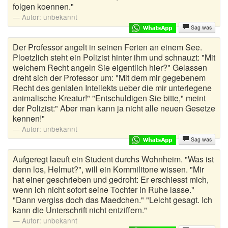
folgen koennen."
Autor:
unbekannt
Harald Schmidt Witze
Sag was
Himmelwitze
Der Professor angelt in seinen Ferien an einem See.
Ploetzlich steht ein Polizist hinter ihm und schnauzt: "Mit
Jägerwitze
welchem Recht angeln Sie eigentlich hier?" Gelassen
dreht sich der Professor um: "Mit dem mir gegebenem
Juristen Witze
Recht des genialen Intellekts ueber die mir unterlegene
animalische Kreatur!" "Entschuldigen Sie bitte," meint
Kannibalen Witze
der Polizist:" Aber man kann ja nicht alle neuen Gesetze
kennen!"
Kellnerwitze
Autor:
unbekannt
Sag was
Kelly Witze
Aufgeregt laeuft ein Student durchs Wohnheim. "Was ist
denn los, Helmut?", will ein Kommilitone wissen. "Mir
Kevin Witze
hat einer geschrieben und gedroht: Er erschiesst mich,
wenn ich nicht sofort seine Tochter in Ruhe lasse."
Kinderwitze
"Dann vergiss doch das Maedchen." "Leicht gesagt. Ich
kann die Unterschrift nicht entziffern."
Kirchenwitze
Autor:
unbekannt