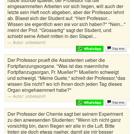
halbe Stunde spaeter, der Professor hat die
eingesammelten Arbeiten vor sich liegen, will auch der
Egal wie Witze
letzte sein Heft noch abgeben, aber der Professor lehnt
ab. Blaest sich der Student auf: "Herr Professor...
Elefanten Witze
Wissen sie eigentlich wen sie vor sich haben?" "Nein..."
meint der Prof. "Grossartig" sagt der Student, und
Familienwitze
schiebt seine Arbeit mitten in den Stapel...
Autor:
unbekannt
Fiese Witze
Sag was
Flachwitze
Der Professor prueft die Assistenten ueber die
Fortpflanzungsorgane. "Was ist das maennliche
Frauenwitze
Fortpflanzugsorgan, Fr. Mueller?" Muellerin schweigt
und schweigt. "Meine Guete," schreit der Professor,"das
Fritzchen Witze
wissen Sie nicht? wo ich Ihnen doch jeden Tag dieses
Organ eingehaemmert habe?"
Fussballwitze
Autor:
unbekannt
Sag was
Geile Witze
Der Professor der Chemie sagt bei seinem Experiment
zu den anwesenden Studenten: "Wenn ich nicht ganz
Geschichte Witze
vorsichtig bin, dann fliegen wir alle in die Luft. Bitte
treten sie doch etwas naeher, damit sie mir besser
Handysprüche