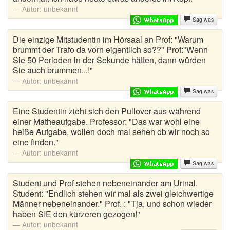
Autor:
unbekannt
Musikerwitze
Sag was
Mutproben
Die einzige Mitstudentin im Hörsaal an Prof: "Warum
brummt der Trafo da vorn eigentlich so??" Prof:"Wenn
Ossi Witze
Sie 50 Perioden in der Sekunde hätten, dann würden
Sie auch brummen...!"
Österreicher Witze
Autor:
unbekannt
Sag was
Ostfriesenwitze
Eine Studentin zieht sich den Pullover aus während
Polenwitze
einer Matheaufgabe. Professor: "Das war wohl eine
heiße Aufgabe, wollen doch mal sehen ob wir noch so
eine finden."
Politiker Witze
Autor:
unbekannt
Polizei Witze
Sag was
Student und Prof stehen nebeneinander am Urinal.
Schlechte Witze
Student: "Endlich stehen wir mal als zwei gleichwertige
Männer nebeneinander." Prof. : "Tja, und schon wieder
Schottenwitze
haben SIE den kürzeren gezogen!"
Autor:
unbekannt
Schulwitze