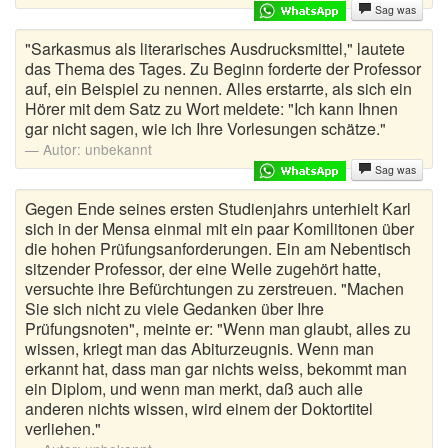
Sag was
"Sarkasmus als literarisches Ausdrucksmittel," lautete
das Thema des Tages. Zu Beginn forderte der Professor
auf, ein Beispiel zu nennen. Alles erstarrte, als sich ein
Hörer mit dem Satz zu Wort meldete: "Ich kann Ihnen
gar nicht sagen, wie ich Ihre Vorlesungen schätze."
Autor:
unbekannt
Sag was
Gegen Ende seines ersten Studienjahrs unterhielt Karl
sich in der Mensa einmal mit ein paar Komilitonen über
die hohen Prüfungsanforderungen. Ein am Nebentisch
sitzender Professor, der eine Weile zugehört hatte,
versuchte ihre Befürchtungen zu zerstreuen. "Machen
Sie sich nicht zu viele Gedanken über Ihre
Prüfungsnoten", meinte er: "Wenn man glaubt, alles zu
wissen, kriegt man das Abiturzeugnis. Wenn man
erkannt hat, dass man gar nichts weiss, bekommt man
ein Diplom, und wenn man merkt, daß auch alle
anderen nichts wissen, wird einem der Doktortitel
verliehen."