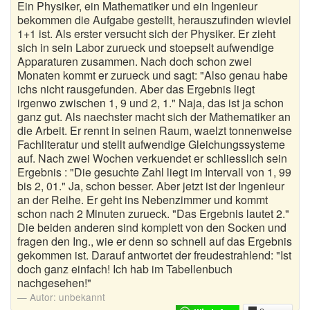
Ein Physiker, ein Mathematiker und ein Ingenieur
Böse Witze
bekommen die Aufgabe gestellt, herauszufinden wieviel
1+1 ist. Als erster versucht sich der Physiker. Er zieht
Bundeswehr Witze
sich in sein Labor zurueck und stoepselt aufwendige
Apparaturen zusammen. Nach doch schon zwei
Bürowitze
Monaten kommt er zurueck und sagt: "Also genau habe
ichs nicht rausgefunden. Aber das Ergebnis liegt
Chinesen Witze
irgenwo zwischen 1, 9 und 2, 1." Naja, das ist ja schon
ganz gut. Als naechster macht sich der Mathematiker an
Chuck Norris Witze
die Arbeit. Er rennt in seinen Raum, waelzt tonnenweise
Fachliteratur und stellt aufwendige Gleichungssysteme
Computerwitze
auf. Nach zwei Wochen verkuendet er schliesslich sein
Ergebnis : "Die gesuchte Zahl liegt im Intervall von 1, 99
Coole Sprüche
bis 2, 01." Ja, schon besser. Aber jetzt ist der Ingenieur
an der Reihe. Er geht ins Nebenzimmer und kommt
Deine Mutter Witze
schon nach 2 Minuten zurueck. "Das Ergebnis lautet 2."
Die beiden anderen sind komplett von den Socken und
Deutsche Witze
fragen den Ing., wie er denn so schnell auf das Ergebnis
gekommen ist. Darauf antwortet der freudestrahlend: "Ist
doch ganz einfach! Ich hab im Tabellenbuch
Drogen Witze
nachgesehen!"
Dumme Witze
Autor:
unbekannt