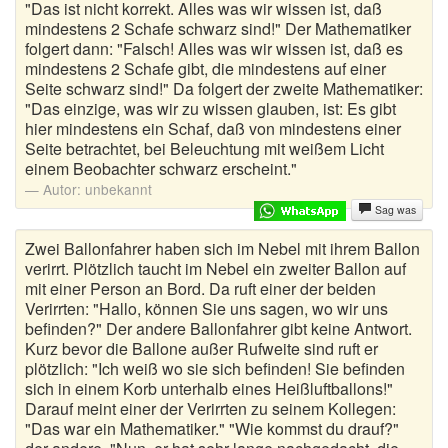
"Das ist nicht korrekt. Alles was wir wissen ist, daß
mindestens 2 Schafe schwarz sind!" Der Mathematiker
Schwabenwitze
folgert dann: "Falsch! Alles was wir wissen ist, daß es
mindestens 2 Schafe gibt, die mindestens auf einer
Schwarzer Humor Witze
Seite schwarz sind!" Da folgert der zweite Mathematiker:
"Das einzige, was wir zu wissen glauben, ist: Es gibt
Schwulenwitze
hier mindestens ein Schaf, daß von mindestens einer
Seite betrachtet, bei Beleuchtung mit weißem Licht
SMS Sprüche
einem Beobachter schwarz erscheint."
Autor:
unbekannt
Sportwitze
Sag was
Zwei Ballonfahrer haben sich im Nebel mit ihrem Ballon
Studentenwitze
verirrt. Plötzlich taucht im Nebel ein zweiter Ballon auf
mit einer Person an Bord. Da ruft einer der beiden
Tierwitze
Verirrten: "Hallo, können Sie uns sagen, wo wir uns
befinden?" Der andere Ballonfahrer gibt keine Antwort.
Toilettensprüche
Kurz bevor die Ballone außer Rufweite sind ruft er
plötzlich: "Ich weiß wo sie sich befinden! Sie befinden
Trabi Witze
sich in einem Korb unterhalb eines Heißluftballons!"
Darauf meint einer der Verirrten zu seinem Kollegen:
Türkenwitze
"Das war ein Mathematiker." "Wie kommst du drauf?"