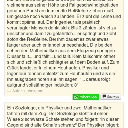
vielmehr aus seiner Höhe und Fallgeschwindigkeit den
Musikerwitze
genauen Punkt an dem er die Reißleine ziehen muß,
um gerade noch weich zu landen. Er zieht die Leine und
Mutproben
kommt optimal auf. Der Ingenieur als praktisch
veranlagter Mensch denkt sich: Bis 3 zählen ist viel zu
Ossi Witze
unsicher und damit zu gefährlich... er springt und zieht
sofort die Reißleine. Bei ihm dauert es zwar etwas
Österreicher Witze
länger aber auch er landet unbeschadet. Die beiden
sehen den Mathematiker aus dem Flugzeug springen.
Ostfriesenwitze
Dieser fällt... und fällt... und fällt. Kein fallschirm öffnet
sich und schließlich schlägt er auf dem Boden auf. Zum
Polenwitze
Glück landet er in einem Heuhaufen. Physiker und
Ingenieur rennen entsetzt zum Heuhaufen und als sie
ihn ausgraben hören sie ihn sagen: "... daraus folgt
Politiker Witze
aufgrund vollständiger Induktion: 3"
Polizei Witze
Autor:
unbekannt
Sag was
Schlechte Witze
Ein Soziologe, ein Physiker und zwei Mathematiker
fahren mit dem Zug. Der Soziologe sieht auf einer
Schottenwitze
Wiese 2 schwarze Schafe stehen und folgert: "In dieser
Gegend sind alle Schafe schwarz" Der Physiker folgert:
Schulwitze