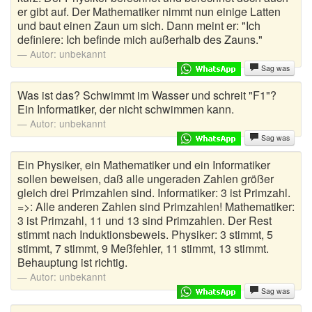
er gibt auf. Der Mathematiker nimmt nun einige Latten
und baut einen Zaun um sich. Dann meint er: "Ich
Autoaufkleber Sprüche
definiere: Ich befinde mich außerhalb des Zauns."
Autor:
unbekannt
Bankerwitze
Sag was
Bart Simpson Sprüche
Was ist das? Schwimmt im Wasser und schreit "F1"?
Ein Informatiker, der nicht schwimmen kann.
Bauernregeln
Autor:
unbekannt
Sag was
Bauernwitze
Ein Physiker, ein Mathematiker und ein Informatiker
Bayern Witze
sollen beweisen, daß alle ungeraden Zahlen größer
gleich drei Primzahlen sind. Informatiker: 3 ist Primzahl.
Beamtenwitze
=>: Alle anderen Zahlen sind Primzahlen! Mathematiker:
3 ist Primzahl, 11 und 13 sind Primzahlen. Der Rest
Bierwitze
stimmt nach Induktionsbeweis. Physiker: 3 stimmt, 5
stimmt, 7 stimmt, 9 Meßfehler, 11 stimmt, 13 stimmt.
Bill Clinton Witze
Behauptung ist richtig.
Autor:
unbekannt
Blondinenwitze
Sag was