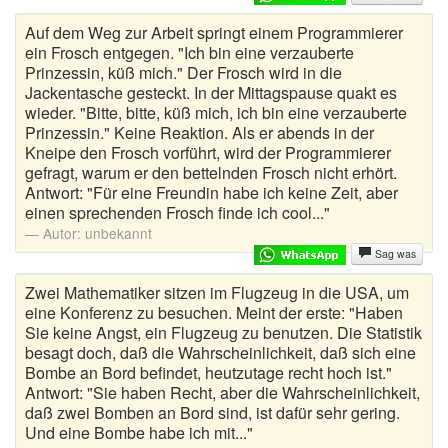
Auf dem Weg zur Arbeit springt einem Programmierer
Harald Schmidt Witze
ein Frosch entgegen. "Ich bin eine verzauberte
Prinzessin, küß mich." Der Frosch wird in die
Himmelwitze
Jackentasche gesteckt. In der Mittagspause quakt es
wieder. "Bitte, bitte, küß mich, ich bin eine verzauberte
Jägerwitze
Prinzessin." Keine Reaktion. Als er abends in der
Kneipe den Frosch vorführt, wird der Programmierer
Juristen Witze
gefragt, warum er den bettelnden Frosch nicht erhört.
Antwort: "Für eine Freundin habe ich keine Zeit, aber
Kannibalen Witze
einen sprechenden Frosch finde ich cool..."
Autor:
unbekannt
Kellnerwitze
Sag was
Kelly Witze
Zwei Mathematiker sitzen im Flugzeug in die USA, um
eine Konferenz zu besuchen. Meint der erste: "Haben
Sie keine Angst, ein Flugzeug zu benutzen. Die Statistik
Kevin Witze
besagt doch, daß die Wahrscheinlichkeit, daß sich eine
Bombe an Bord befindet, heutzutage recht hoch ist."
Kinderwitze
Antwort: "Sie haben Recht, aber die Wahrscheinlichkeit,
daß zwei Bomben an Bord sind, ist dafür sehr gering.
Kirchenwitze
Und eine Bombe habe ich mit..."