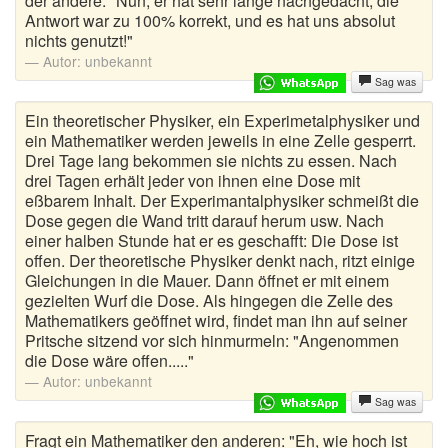
der andere. "Nun, er hat sehr lange nachgedacht, die
Urlaubswitze
Antwort war zu 100% korrekt, und es hat uns absolut
nichts genutzt!"
Versaute Witze
Autor:
unbekannt
Sag was
Viagra Witze
Ein theoretischer Physiker, ein Experimetalphysiker und
Weicheier
ein Mathematiker werden jeweils in eine Zelle gesperrt.
Drei Tage lang bekommen sie nichts zu essen. Nach
Weihnachtswitze
drei Tagen erhält jeder von ihnen eine Dose mit
eßbarem Inhalt. Der Experimantalphysiker schmeißt die
Dose gegen die Wand tritt darauf herum usw. Nach
Wortwitze
einer halben Stunde hat er es geschafft: Die Dose ist
offen. Der theoretische Physiker denkt nach, ritzt einige
Wusstest du schon
Gleichungen in die Mauer. Dann öffnet er mit einem
gezielten Wurf die Dose. Als hingegen die Zelle des
Zungenbrecher
Mathematikers geöffnet wird, findet man ihn auf seiner
Pritsche sitzend vor sich hinmurmeln: "Angenommen
Zufallswitz
die Dose wäre offen....."
Autor:
unbekannt
Sag was
Fragt ein Mathematiker den anderen: "Eh, wie hoch ist