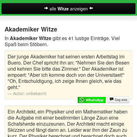
alle
Witze
anzeigen
Witze
Akademiker Witze
A-Klasse Witze
In
Akademiker Witze
gibt es 41 lustige Einträge. Viel
Spaß beim Stöbern.
Akademiker Witze
Der junge Akademiker hat seinen ersten Arbeitstag im
Al Bundy Sprüche
Buero. Der Chef spricht ihn an: "Nehmen Sie den Besen
und kehren Sie bitte das Zimmer." Der Akademiker ist
Alle Kinder Sprüche
empoert: "Aber ich komme doch von der Universitaet!"
"Oh, Entschuldigung, ich zeige Ihnen gleich, wie das
Anrufbeantworter Ansagen
geht."
Autor:
unbekannt
Antiwitze
Sag was
Suche
Anwaltswitze
Ein Architekt, ein Physiker und ein Mathematiker haben
die Aufgabe mit einer bestimmten Länge Zaun eine
Arbeitswitze
Schafsherde einzuzeunen. Der Architekt macht einige
Skizzen und fängt dann an. Leider war ihm der Zaun zu
kurz. Der Physiker berechnet und berechnet doch auch
Arztwitze