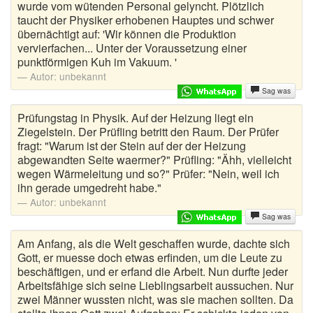
wurde vom wütenden Personal gelyncht. Plötzlich
taucht der Physiker erhobenen Hauptes und schwer
übernächtigt auf: 'Wir können die Produktion
vervierfachen... Unter der Voraussetzung einer
punktförmigen Kuh im Vakuum. '
Autor:
unbekannt
Sag was
Prüfungstag in Physik. Auf der Heizung liegt ein
Ziegelstein. Der Prüfling betritt den Raum. Der Prüfer
fragt: "Warum ist der Stein auf der der Heizung
abgewandten Seite waermer?" Prüfling: "Ähh, vielleicht
wegen Wärmeleitung und so?" Prüfer: "Nein, weil ich
ihn gerade umgedreht habe."
Autor:
unbekannt
Sag was
Am Anfang, als die Welt geschaffen wurde, dachte sich
Gott, er muesse doch etwas erfinden, um die Leute zu
beschäftigen, und er erfand die Arbeit. Nun durfte jeder
Arbeitsfähige sich seine Lieblingsarbeit aussuchen. Nur
zwei Männer wussten nicht, was sie machen sollten. Da