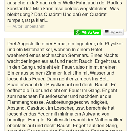
ausgehen, daß nach einer Weile Fahrt auch der Radius
konstant ist. Man kann also beides wegstreichen. Was
bleibt übrig? Das Quadrat! Und daß ein Quadrat
rumpelt, ist ja klar!...
Autor:
unbekannt
Sag was
Drei Angestellte einer Firma, ein Ingenieur, ein Physiker
und ein Matehamtiker, wohnen in einem Hotel
waehrend eines technischen Seminars. Eines Nachts
wacht der Ingenieur auf und riecht Rauch. Er geht raus
in den Gang und sieht ein Feuer, also nimmt er einen
Eimer aus seinem Zimmer, fuellt ihn mit Wasser und
loescht das Feuer. Dann geht er zurueck ins Bett.
Spaeter wacht der Physiker auf und riecht Rauch. Er
oeffnet die Tuer und sieht ein Feuer im Gang. Er geht
zum naechsen Feuerloescher und nachdem er die
Flammengroesse, Ausbreitungsgeschwindigkeit,
Abstand, Gasdruck im Loescher, usw. berechnte hat,
loescht er das Feuer mit minimalem Aufwand von
benötiger Energie. Schliesslich wacht der Mathematiker
ebenfalls auf und riecht Rauch. Er geht auf den Gang,