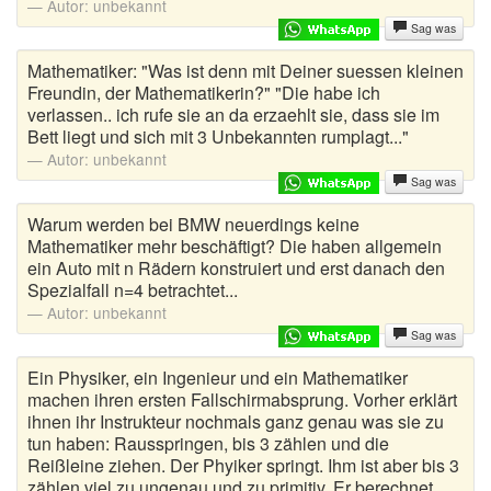
Autor:
unbekannt
Klosprüche
Sag was
Kneipenwitze
Mathematiker: "Was ist denn mit Deiner suessen kleinen
Freundin, der Mathematikerin?" "Die habe ich
Länderwitze
verlassen.. ich rufe sie an da erzaehlt sie, dass sie im
Bett liegt und sich mit 3 Unbekannten rumplagt..."
Letzte Worte
Autor:
unbekannt
Sag was
Lieber als Sprüche
Warum werden bei BMW neuerdings keine
Lustige Abkürzungen
Mathematiker mehr beschäftigt? Die haben allgemein
ein Auto mit n Rädern konstruiert und erst danach den
Lustige Autokennzeichen
Spezialfall n=4 betrachtet...
Autor:
unbekannt
Lustige Fragen
Sag was
Ein Physiker, ein Ingenieur und ein Mathematiker
Lustige Zitate
machen ihren ersten Fallschirmabsprung. Vorher erklärt
ihnen ihr Instrukteur nochmals ganz genau was sie zu
Männerwitze
tun haben: Rausspringen, bis 3 zählen und die
Reißleine ziehen. Der Phyiker springt. Ihm ist aber bis 3
Mantawitze
zählen viel zu ungenau und zu primitiv. Er berechnet