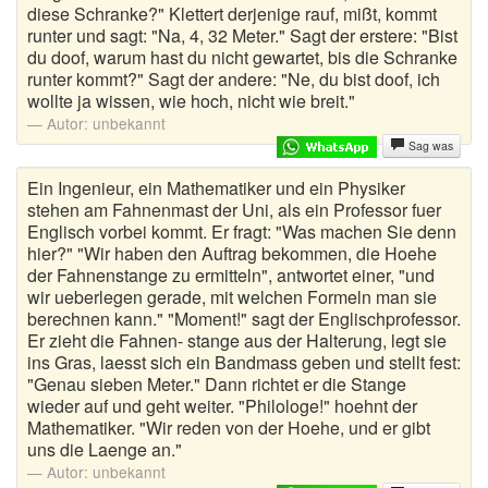
diese Schranke?" Klettert derjenige rauf, mißt, kommt
runter und sagt: "Na, 4, 32 Meter." Sagt der erstere: "Bist
du doof, warum hast du nicht gewartet, bis die Schranke
runter kommt?" Sagt der andere: "Ne, du bist doof, ich
wollte ja wissen, wie hoch, nicht wie breit."
Autor:
unbekannt
Sag was
Ein Ingenieur, ein Mathematiker und ein Physiker
stehen am Fahnenmast der Uni, als ein Professor fuer
Englisch vorbei kommt. Er fragt: "Was machen Sie denn
hier?" "Wir haben den Auftrag bekommen, die Hoehe
der Fahnenstange zu ermitteln", antwortet einer, "und
wir ueberlegen gerade, mit welchen Formeln man sie
berechnen kann." "Moment!" sagt der Englischprofessor.
Er zieht die Fahnen- stange aus der Halterung, legt sie
ins Gras, laesst sich ein Bandmass geben und stellt fest:
"Genau sieben Meter." Dann richtet er die Stange
wieder auf und geht weiter. "Philologe!" hoehnt der
Mathematiker. "Wir reden von der Hoehe, und er gibt
uns die Laenge an."
Autor:
unbekannt