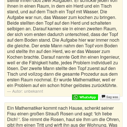
stellte ihnen Gott zwei Aufgaben: Er schickte jeden von
ihnen in einen Raum, in dem ein Herd und ein Tisch
stand, und auf dem Tisch ein Topf mit Wasser. Die
Aufgabe war nun, das Wasser zum kochen zu bringen.
Beide stellten den Topf auf den Herd und schalteten
selbigen an. Darauf kamen sie in einen zweiten Raum,
der sich vom ersten dadurch unterschied, dass der Topf
auf dem Boden stand. Die Aufgabe hier war immer noch
die gleiche. Der erste Mann nahm den Topf vom Boden
und stellte ihn auf den Herd, wo er das Wasser zum
Kochen brachte. Darauf nannte Gott ihn einen Ingenieur,
weil er die Fähigkeit hatte, jedes Problem individuell zu
lösen. Der zweite Mann stellte den Topf zuerst auf den
Tisch und vollzog dann die gesamte Prozedur aus dem
ersten Raum nochmal. Er wurde Mathematiker, weil er
ein Problem auf ein schon früher gelöstes zurückführte.
Autor:
unbekannt
Sag was
Ein Mathematiker kommt nach Hause, schenkt seiner
Frau einen großen Strauß Rosen und sagt: 'Ich liebe
Dich! '. Sie nimmt die Rosen, haut sie ihm um die Ohren,
gibt ihm einen Tritt und wirft ihn aus der Wohnung. Was