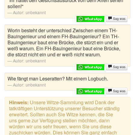
"Ihr hättet den Gesichtsausdruck von dem Affen sehen
sollen!"
Autor:
unbekannt
Sag was
Worin besteht der unterschied Zwischen einem TH-
Bauingenieur und einem FH-Bauingenieur? Ein TH-
Bauingenieur baut eine Brücke, die stürzt ein und er
weiß warum. Ein FH-Bauingenieur baut eine Brücke,
die stürzt nicht ein und er weiß nicht warum.
Autor:
unbekannt
Sag was
Wie fängt man Leseratten? Mit einem Logbuch.
Autor:
unbekannt
Sag was
Hinweis:
Unsere Witze-Sammlung wird Dank der
tatkräftigen Unterstützung unserer Besucher ständig
erweitert. Sollten auch Sie Witze kennen, die Sie
uns gerne zur Verfügung stellen möchten, dann
würden wir uns sehr freuen, wenn Sie uns diese
zuschicken würden. Dies können Sie ganz einfach