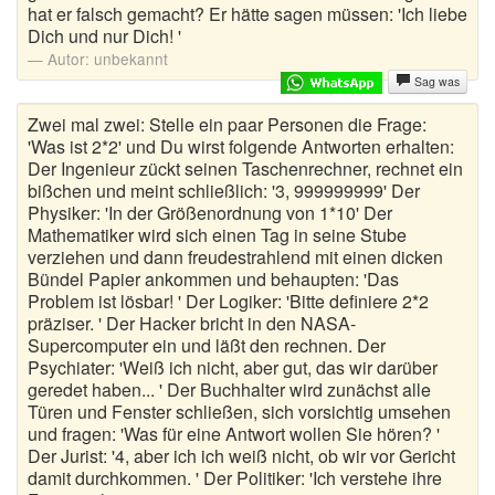
hat er falsch gemacht? Er hätte sagen müssen: 'Ich liebe
Dich und nur Dich! '
Autor:
unbekannt
Sag was
Zwei mal zwei: Stelle ein paar Personen die Frage:
'Was ist 2*2' und Du wirst folgende Antworten erhalten:
Der Ingenieur zückt seinen Taschenrechner, rechnet ein
bißchen und meint schließlich: '3, 999999999' Der
Physiker: 'In der Größenordnung von 1*10' Der
Mathematiker wird sich einen Tag in seine Stube
verziehen und dann freudestrahlend mit einen dicken
Bündel Papier ankommen und behaupten: 'Das
Problem ist lösbar! ' Der Logiker: 'Bitte definiere 2*2
präziser. ' Der Hacker bricht in den NASA-
Supercomputer ein und läßt den rechnen. Der
Psychiater: 'Weiß ich nicht, aber gut, das wir darüber
geredet haben... ' Der Buchhalter wird zunächst alle
Türen und Fenster schließen, sich vorsichtig umsehen
und fragen: 'Was für eine Antwort wollen Sie hören? '
Der Jurist: '4, aber ich ich weiß nicht, ob wir vor Gericht
damit durchkommen. ' Der Politiker: 'Ich verstehe ihre