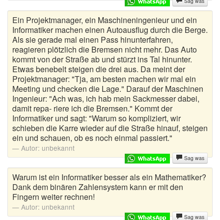
Sag was
Egal wie Witze
Ein Projektmanager, ein Maschineningenieur und ein
Informatiker machen einen Autoausflug durch die Berge.
Elefanten Witze
Als sie gerade mal einen Pass hinunterfahren,
reagieren plötzlich die Bremsen nicht mehr. Das Auto
Familienwitze
kommt von der Straße ab und stürzt ins Tal hinunter.
Etwas benebelt steigen die drei aus. Da meint der
Fiese Witze
Projektmanager: "Tja, am besten machen wir mal ein
Meeting und checken die Lage." Darauf der Maschinen
Flachwitze
Ingenieur: "Ach was, ich hab mein Sackmesser dabei,
damit repa- riere ich die Bremsen." Kommt der
Frauenwitze
Informatiker und sagt: "Warum so kompliziert, wir
schieben die Karre wieder auf die Straße hinauf, steigen
Fritzchen Witze
ein und schauen, ob es noch einmal passiert."
Autor:
unbekannt
Fussballwitze
Sag was
Warum ist ein Informatiker besser als ein Mathematiker?
Geile Witze
Dank dem binären Zahlensystem kann er mit den
Fingern weiter rechnen!
Geschichte Witze
Autor:
unbekannt
Handysprüche
Sag was