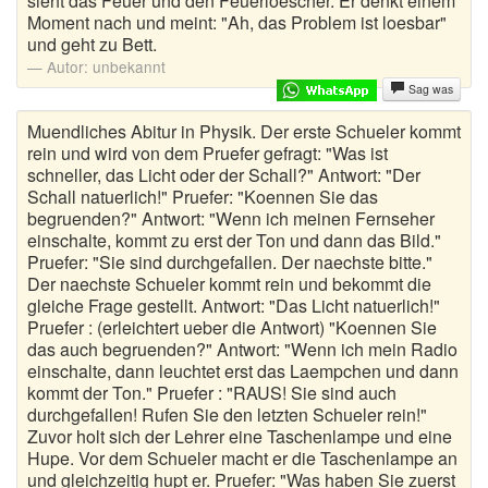
sieht das Feuer und den Feuerloescher. Er denkt einem
Moment nach und meint: "Ah, das Problem ist loesbar"
und geht zu Bett.
Autor:
unbekannt
Sag was
Muendliches Abitur in Physik. Der erste Schueler kommt
rein und wird von dem Pruefer gefragt: "Was ist
schneller, das Licht oder der Schall?" Antwort: "Der
Schall natuerlich!" Pruefer: "Koennen Sie das
begruenden?" Antwort: "Wenn ich meinen Fernseher
einschalte, kommt zu erst der Ton und dann das Bild."
Pruefer: "Sie sind durchgefallen. Der naechste bitte."
Der naechste Schueler kommt rein und bekommt die
gleiche Frage gestellt. Antwort: "Das Licht natuerlich!"
Pruefer : (erleichtert ueber die Antwort) "Koennen Sie
das auch begruenden?" Antwort: "Wenn ich mein Radio
einschalte, dann leuchtet erst das Laempchen und dann
kommt der Ton." Pruefer : "RAUS! Sie sind auch
durchgefallen! Rufen Sie den letzten Schueler rein!"
Zuvor holt sich der Lehrer eine Taschenlampe und eine
Hupe. Vor dem Schueler macht er die Taschenlampe an
und gleichzeitig hupt er. Pruefer: "Was haben Sie zuerst