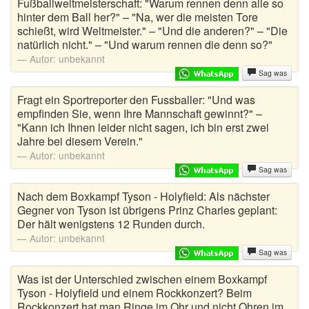
Fußballweltmeisterschaft: "Warum rennen denn alle so
Klosprüche
hinter dem Ball her?" – "Na, wer die meisten Tore
schießt, wird Weltmeister." – "Und die anderen?" – "Die
Kneipenwitze
natürlich nicht." – "Und warum rennen die denn so?"
Autor:
unbekannt
Länderwitze
Sag was
Letzte Worte
Fragt ein Sportreporter den Fussballer: "Und was
empfinden Sie, wenn Ihre Mannschaft gewinnt?" –
Lieber als Sprüche
"Kann ich Ihnen leider nicht sagen, ich bin erst zwei
Jahre bei diesem Verein."
Lustige Abkürzungen
Autor:
unbekannt
Sag was
Lustige Autokennzeichen
Nach dem Boxkampf Tyson - Holyfield: Als nächster
Gegner von Tyson ist übrigens Prinz Charles geplant:
Lustige Fragen
Der hält wenigstens 12 Runden durch.
Lustige Zitate
Autor:
unbekannt
Sag was
Männerwitze
Was ist der Unterschied zwischen einem Boxkampf
Tyson - Holyfield und einem Rockkonzert? Beim
Mantawitze
Rockkonzert hat man Ringe im Ohr und nicht Ohren im