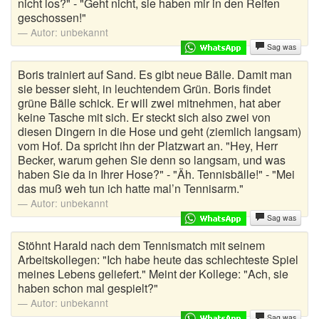
nicht los?" - "Geht nicht, sie haben mir in den Reifen
geschossen!"
Autor:
unbekannt
Sag was
Boris trainiert auf Sand. Es gibt neue Bälle. Damit man
sie besser sieht, in leuchtendem Grün. Boris findet
grüne Bälle schick. Er will zwei mitnehmen, hat aber
keine Tasche mit sich. Er steckt sich also zwei von
diesen Dingern in die Hose und geht (ziemlich langsam)
vom Hof. Da spricht ihn der Platzwart an. "Hey, Herr
Becker, warum gehen Sie denn so langsam, und was
haben Sie da in Ihrer Hose?" - "Äh. Tennisbälle!" - "Mei
das muß weh tun ich hatte mal’n Tennisarm."
Autor:
unbekannt
Sag was
Stöhnt Harald nach dem Tennismatch mit seinem
Arbeitskollegen: "Ich habe heute das schlechteste Spiel
meines Lebens geliefert." Meint der Kollege: "Ach, sie
haben schon mal gespielt?"
Autor:
unbekannt
Sag was