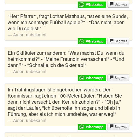
Sag was
Harald Schmidt Witze
"Herr Pfarrer", fragt Lothar Matthäus, "ist es eine Sünde,
wenn ich sonntags Fußball spiele?" - "Das nicht, aber
Himmelwitze
wie Du spielst!"
Autor:
unbekannt
Jägerwitze
Sag was
Juristen Witze
Ein Skiläufer zum anderen: "Was machst Du, wenn du
heimkommst?" - "Meine Freundin vernaschen!" - "Und
Kannibalen Witze
dann?" - "Schnalle ich die Skier ab!"
Autor:
unbekannt
Kellnerwitze
Sag was
Kelly Witze
Im Trainingslager ist eingebrochen worden. Der
Kommissar fragt einen 100-Meter-Läufer: "Haben Sie
denn nicht versucht, den Kerl einzuholen?" - "Oh ja,"
Kevin Witze
sagt der Läufer, "ich überholte ihn sogar und blieb in
Führung, aber als ich mich umdrehte, war er weg!"
Kinderwitze
Autor:
unbekannt
Kirchenwitze
Sag was