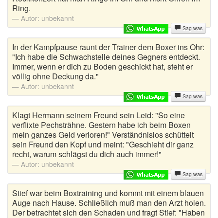
Ring.
Musikerwitze
Autor:
unbekannt
Sag was
Mutproben
In der Kampfpause raunt der Trainer dem Boxer ins Ohr:
Ossi Witze
"Ich habe die Schwachstelle deines Gegners entdeckt.
Immer, wenn er dich zu Boden geschickt hat, steht er
Österreicher Witze
völlig ohne Deckung da."
Autor:
unbekannt
Ostfriesenwitze
Sag was
Polenwitze
Klagt Hermann seinem Freund sein Leid: "So eine
verflixte Pechsträhne. Gestern habe ich beim Boxen
mein ganzes Geld verloren!" Verständnislos schüttelt
Politiker Witze
sein Freund den Kopf und meint: "Geschieht dir ganz
recht, warum schlägst du dich auch immer!"
Polizei Witze
Autor:
unbekannt
Schlechte Witze
Sag was
Stief war beim Boxtraining und kommt mit einem blauen
Schottenwitze
Auge nach Hause. Schließlich muß man den Arzt holen.
Der betrachtet sich den Schaden und fragt Stief: "Haben
Schulwitze