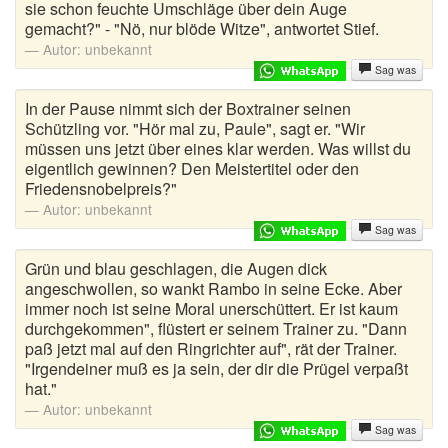
sie schon feuchte Umschläge über dein Auge
gemacht?" - "Nö, nur blöde Witze", antwortet Stief.
Schwabenwitze
Autor:
unbekannt
Sag was
Schwarzer Humor Witze
In der Pause nimmt sich der Boxtrainer seinen
Schwulenwitze
Schützling vor. "Hör mal zu, Paule", sagt er. "Wir
müssen uns jetzt über eines klar werden. Was willst du
SMS Sprüche
eigentlich gewinnen? Den Meistertitel oder den
Friedensnobelpreis?"
Sportwitze
Autor:
unbekannt
Sag was
Studentenwitze
Grün und blau geschlagen, die Augen dick
angeschwollen, so wankt Rambo in seine Ecke. Aber
Tierwitze
immer noch ist seine Moral unerschüttert. Er ist kaum
durchgekommen", flüstert er seinem Trainer zu. "Dann
Toilettensprüche
paß jetzt mal auf den Ringrichter auf", rät der Trainer.
"Irgendeiner muß es ja sein, der dir die Prügel verpaßt
Trabi Witze
hat."
Autor:
unbekannt
Türkenwitze
Sag was