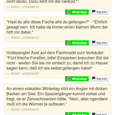
nicht daran. Dazu fehlt mir die Geduld."
Autor:
unbekannt
Sag was
"Hast du alle diese Fische alle du gefangen?" - "Ehrlich
gesagt nein. Ich habe da immer einen kleinen Wurm der
hilft mir dabei."
Autor:
unbekannt
Sag was
Hobbyangler Axel auf dem Fischmarkt zum Verkäufer:
"Fünf frische Forellen, bitte! Einpacken brauchen Sie sie
nicht - werfen Sie sie mir einfach zu, damit ich zu Hause
sagen kann, daß ich sie selbst gefangen habe!"
Autor:
unbekannt
Sag was
An einem eiskalten Wintertag sitzt ein Angler mit dicken
Backen am See. Ein Spaziergänger kommt vorbei und
fragt, ob er Zahnschmerzen hätte. "Nein, aber irgendwie
muß ich die Würmer ja auftauen."
Autor:
unbekannt
Sag was