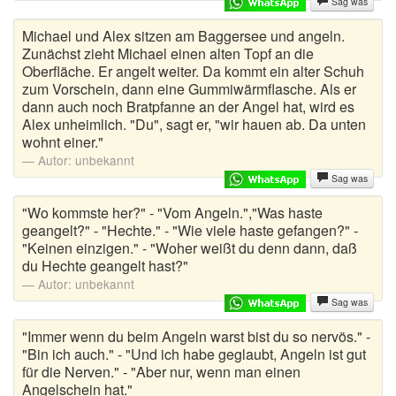
Sag was
Michael und Alex sitzen am Baggersee und angeln.
Zunächst zieht Michael einen alten Topf an die
Oberfläche. Er angelt weiter. Da kommt ein alter Schuh
zum Vorschein, dann eine Gummiwärmflasche. Als er
dann auch noch Bratpfanne an der Angel hat, wird es
Alex unheimlich. "Du", sagt er, "wir hauen ab. Da unten
wohnt einer."
Autor:
unbekannt
Sag was
"Wo kommste her?" - "Vom Angeln.","Was haste
geangelt?" - "Hechte." - "Wie viele haste gefangen?" -
"Keinen einzigen." - "Woher weißt du denn dann, daß
du Hechte geangelt hast?"
Autor:
unbekannt
Sag was
"Immer wenn du beim Angeln warst bist du so nervös." -
"Bin ich auch." - "Und ich habe geglaubt, Angeln ist gut
für die Nerven." - "Aber nur, wenn man einen
Angelschein hat."