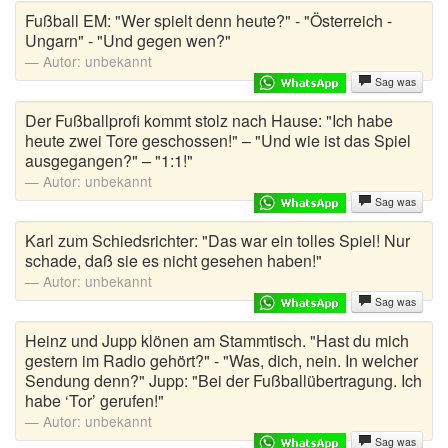
Fußball EM: "Wer spielt denn heute?" - "Österreich -
Ungarn" - "Und gegen wen?"
Autor:
unbekannt
Sag was
Der Fußballprofi kommt stolz nach Hause: "Ich habe
heute zwei Tore geschossen!" – "Und wie ist das Spiel
ausgegangen?" – "1:1!"
Autor:
unbekannt
Sag was
Karl zum Schiedsrichter: "Das war ein tolles Spiel! Nur
schade, daß sie es nicht gesehen haben!"
Autor:
unbekannt
Sag was
Heinz und Jupp klönen am Stammtisch. "Hast du mich
gestern im Radio gehört?" - "Was, dich, nein. In welcher
Sendung denn?" Jupp: "Bei der Fußballübertragung. Ich
habe ‘Tor’ gerufen!"
Autor:
unbekannt
Sag was