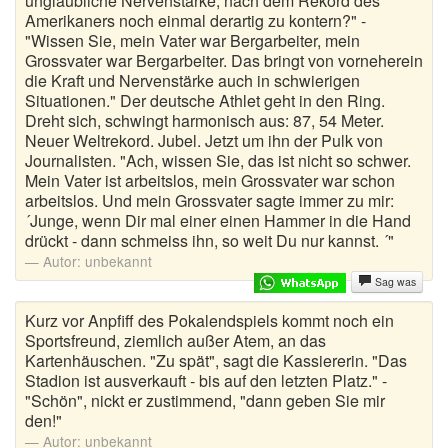
unglaubliche Nervenstärke, nach dem Rekord des
Amerikaners noch einmal derartig zu kontern?" -
Egal wie Witze
"Wissen Sie, mein Vater war Bergarbeiter, mein
Grossvater war Bergarbeiter. Das bringt von vorneherein
Elefanten Witze
die Kraft und Nervenstärke auch in schwierigen
Situationen." Der deutsche Athlet geht in den Ring.
Familienwitze
Dreht sich, schwingt harmonisch aus: 87, 54 Meter.
Neuer Weltrekord. Jubel. Jetzt um ihn der Pulk von
Fiese Witze
Journalisten. "Ach, wissen Sie, das ist nicht so schwer.
Mein Vater ist arbeitslos, mein Grossvater war schon
Flachwitze
arbeitslos. Und mein Grossvater sagte immer zu mir:
´Junge, wenn Dir mal einer einen Hammer in die Hand
Frauenwitze
drückt - dann schmeiss ihn, so weit Du nur kannst. ´"
Autor:
unbekannt
Fritzchen Witze
Sag was
Fussballwitze
Kurz vor Anpfiff des Pokalendspiels kommt noch ein
Sportsfreund, ziemlich außer Atem, an das
Kartenhäuschen. "Zu spät", sagt die Kassiererin. "Das
Geile Witze
Stadion ist ausverkauft - bis auf den letzten Platz." -
"Schön", nickt er zustimmend, "dann geben Sie mir
Geschichte Witze
den!"
Autor:
unbekannt
Handysprüche