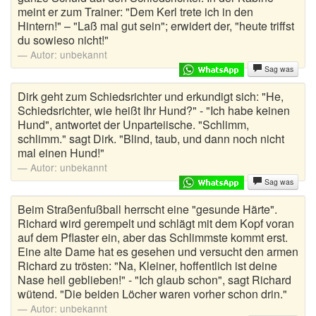
meint er zum Trainer: "Dem Kerl trete ich in den
Hintern!" – "Laß mal gut sein"; erwidert der, "heute triffst
du sowieso nicht!"
Autor:
unbekannt
Sag was
Dirk geht zum Schiedsrichter und erkundigt sich: "He,
Schiedsrichter, wie heißt Ihr Hund?" - "Ich habe keinen
Hund", antwortet der Unparteiische. "Schlimm,
schlimm." sagt Dirk. "Blind, taub, und dann noch nicht
mal einen Hund!"
Autor:
unbekannt
Sag was
Beim Straßenfußball herrscht eine "gesunde Härte".
Richard wird gerempelt und schlägt mit dem Kopf voran
auf dem Pflaster ein, aber das Schlimmste kommt erst.
Eine alte Dame hat es gesehen und versucht den armen
Richard zu trösten: "Na, Kleiner, hoffentlich ist deine
Nase heil geblieben!" - "Ich glaub schon", sagt Richard
wütend. "Die beiden Löcher waren vorher schon drin."
Autor:
unbekannt