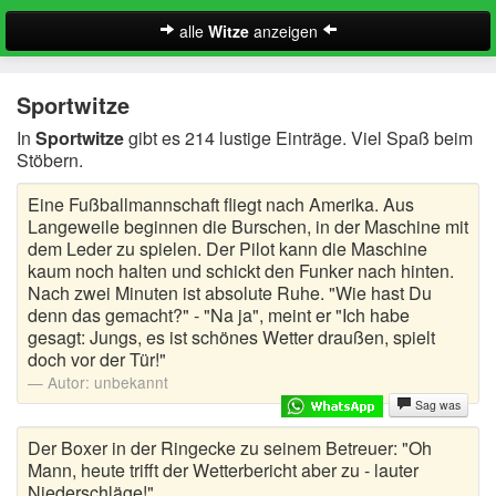
alle
Witze
anzeigen
Witze
Sportwitze
A-Klasse Witze
In
Sportwitze
gibt es 214 lustige Einträge. Viel Spaß beim
Stöbern.
Akademiker Witze
Eine Fußballmannschaft fliegt nach Amerika. Aus
Al Bundy Sprüche
Langeweile beginnen die Burschen, in der Maschine mit
dem Leder zu spielen. Der Pilot kann die Maschine
Alle Kinder Sprüche
kaum noch halten und schickt den Funker nach hinten.
Nach zwei Minuten ist absolute Ruhe. "Wie hast Du
Anrufbeantworter Ansagen
denn das gemacht?" - "Na ja", meint er "Ich habe
gesagt: Jungs, es ist schönes Wetter draußen, spielt
Antiwitze
doch vor der Tür!"
Suche
Autor:
unbekannt
Anwaltswitze
Sag was
Arbeitswitze
Der Boxer in der Ringecke zu seinem Betreuer: "Oh
Mann, heute trifft der Wetterbericht aber zu - lauter
Niederschläge!"
Arztwitze