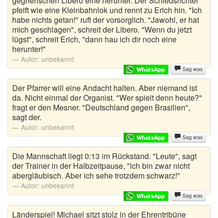
gegnerischen Libero eine herunter. Der Schiedsrichter
pfeift wie eine Kleinbahnlok und rennt zu Erich hin. "Ich
habe nichts getan!" ruft der vorsorglich. "Jawohl, er hat
mich geschlagen", schreit der Libero. "Wenn du jetzt
lügst", schreit Erich, "dann hau ich dir noch eine
herunter!"
Autor:
unbekannt
Sag was
Der Pfarrer will eine Andacht halten. Aber niemand ist
da. Nicht einmal der Organist. "Wer spielt denn heute?"
fragt er den Mesner. "Deutschland gegen Brasilien",
sagt der.
Autor:
unbekannt
Sag was
Die Mannschaft liegt 0:13 im Rückstand. "Leute", sagt
der Trainer in der Halbzeitpause, "ich bin zwar nicht
abergläubisch. Aber ich sehe trotzdem schwarz!"
Autor:
unbekannt
Sag was
Länderspiel! Michael sitzt stolz in der Ehrentribüne