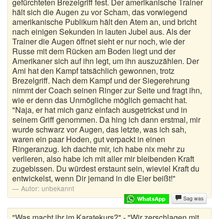
gefürchteten Brezelgriff fest. Der amerikanische Trainer
hält sich die Augen zu vor Scham, das vorwiegend
amerikanische Publikum hält den Atem an, und bricht
nach einigen Sekunden in lauten Jubel aus. Als der
Trainer die Augen öffnet sieht er nur noch, wie der
Russe mit dem Rücken am Boden liegt und der
Amerikaner sich auf ihn legt, um ihn auszuzählen. Der
Ami hat den Kampf tatsächlich gewonnen, trotz
Brezelgriff. Nach dem Kampf und der Siegerehrung
nimmt der Coach seinen Ringer zur Seite und fragt ihn,
wie er denn das Unmögliche möglich gemacht hat.
"Naja, er hat mich ganz einfach ausgetrickst und in
seinem Griff genommen. Da hing ich dann erstmal, mir
wurde schwarz vor Augen, das letzte, was ich sah,
waren ein paar Hoden, gut verpackt in einen
Ringeranzug. Ich dachte mir, ich habe nix mehr zu
verlieren, also habe ich mit aller mir bleibenden Kraft
zugebissen. Du würdest erstaunt sein, wieviel Kraft du
entwickelst, wenn Dir jemand in die Eier beißt!"
Autor:
unbekannt
Sag was
"Was macht ihr im Karatekurs?" - "Wir zerschlagen mit