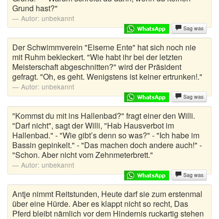
Grund hast?"
Autor:
unbekannt
Sag was
Der Schwimmverein "Eiserne Ente" hat sich noch nie
mit Ruhm bekleckert. "Wie habt ihr bei der letzten
Meisterschaft abgeschnitten?" wird der Präsident
gefragt. "Oh, es geht. Wenigstens ist keiner ertrunken!."
Autor:
unbekannt
Sag was
"Kommst du mit ins Hallenbad?" fragt einer den Willi.
"Darf nicht", sagt der Willi, "Hab Hausverbot im
Hallenbad." - "Wie gibt’s denn so was?" - "Ich habe im
Bassin gepinkelt." - "Das machen doch andere auch!" -
"Schon. Aber nicht vom Zehnmeterbrett."
Autor:
unbekannt
Sag was
Antje nimmt Reitstunden, Heute darf sie zum erstenmal
über eine Hürde. Aber es klappt nicht so recht, Das
Pferd bleibt nämlich vor dem Hindernis ruckartig stehen