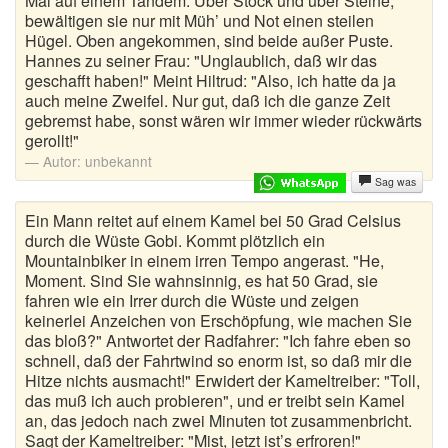
Mal auf einem Tandem. Über Stock und über Steine,
bewältigen sie nur mit Müh’ und Not einen steilen
Hügel. Oben angekommen, sind beide außer Puste.
Hannes zu seiner Frau: "Unglaublich, daß wir das
geschafft haben!" Meint Hiltrud: "Also, ich hatte da ja
auch meine Zweifel. Nur gut, daß ich die ganze Zeit
gebremst habe, sonst wären wir immer wieder rückwärts
gerollt!"
Autor:
unbekannt
Sag was
Ein Mann reitet auf einem Kamel bei 50 Grad Celsius
durch die Wüste Gobi. Kommt plötzlich ein
Mountainbiker in einem irren Tempo angerast. "He,
Moment. Sind Sie wahnsinnig, es hat 50 Grad, sie
fahren wie ein Irrer durch die Wüste und zeigen
keinerlei Anzeichen von Erschöpfung, wie machen Sie
das bloß?" Antwortet der Radfahrer: "Ich fahre eben so
schnell, daß der Fahrtwind so enorm ist, so daß mir die
Hitze nichts ausmacht!" Erwidert der Kameltreiber: "Toll,
das muß ich auch probieren", und er treibt sein Kamel
an, das jedoch nach zwei Minuten tot zusammenbricht.
Sagt der Kameltreiber: "Mist, jetzt ist’s erfroren!"