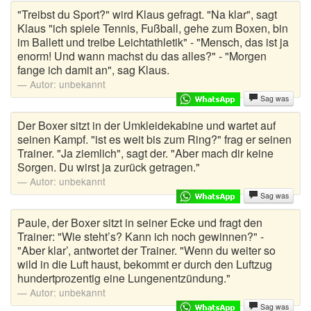
Urlaubswitze
"Treibst du Sport?" wird Klaus gefragt. "Na klar", sagt
Klaus "ich spiele Tennis, Fußball, gehe zum Boxen, bin
Versaute Witze
im Ballett und treibe Leichtathletik" - "Mensch, das ist ja
enorm! Und wann machst du das alles?" - "Morgen
Viagra Witze
fange ich damit an", sag Klaus.
Autor:
unbekannt
Weicheier
Sag was
Weihnachtswitze
Der Boxer sitzt in der Umkleidekabine und wartet auf
seinen Kampf. "ist es weit bis zum Ring?" frag er seinen
Trainer. "Ja ziemlich", sagt der. "Aber mach dir keine
Wortwitze
Sorgen. Du wirst ja zurück getragen."
Wusstest du schon
Autor:
unbekannt
Sag was
Zungenbrecher
Paule, der Boxer sitzt in seiner Ecke und fragt den
Trainer: "Wie steht’s? Kann ich noch gewinnen?" -
Zufallswitz
"Aber klar’, antwortet der Trainer. "Wenn du weiter so
wild in die Luft haust, bekommt er durch den Luftzug
hundertprozentig eine Lungenentzündung."
Autor:
unbekannt
Sag was