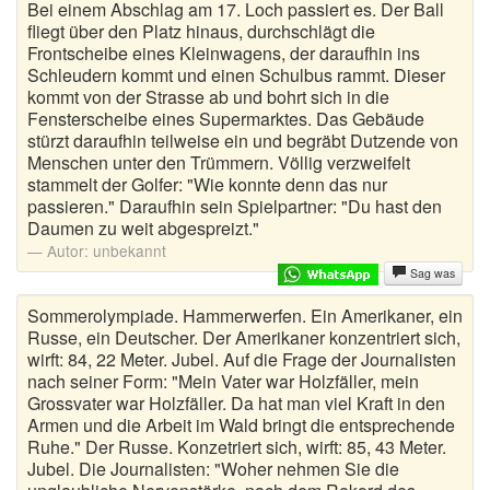
Bei einem Abschlag am 17. Loch passiert es. Der Ball
Böse Witze
fliegt über den Platz hinaus, durchschlägt die
Frontscheibe eines Kleinwagens, der daraufhin ins
Bundeswehr Witze
Schleudern kommt und einen Schulbus rammt. Dieser
kommt von der Strasse ab und bohrt sich in die
Bürowitze
Fensterscheibe eines Supermarktes. Das Gebäude
stürzt daraufhin teilweise ein und begräbt Dutzende von
Chinesen Witze
Menschen unter den Trümmern. Völlig verzweifelt
stammelt der Golfer: "Wie konnte denn das nur
Chuck Norris Witze
passieren." Daraufhin sein Spielpartner: "Du hast den
Daumen zu weit abgespreizt."
Computerwitze
Autor:
unbekannt
Sag was
Coole Sprüche
Sommerolympiade. Hammerwerfen. Ein Amerikaner, ein
Deine Mutter Witze
Russe, ein Deutscher. Der Amerikaner konzentriert sich,
wirft: 84, 22 Meter. Jubel. Auf die Frage der Journalisten
Deutsche Witze
nach seiner Form: "Mein Vater war Holzfäller, mein
Grossvater war Holzfäller. Da hat man viel Kraft in den
Armen und die Arbeit im Wald bringt die entsprechende
Drogen Witze
Ruhe." Der Russe. Konzetriert sich, wirft: 85, 43 Meter.
Jubel. Die Journalisten: "Woher nehmen Sie die
Dumme Witze