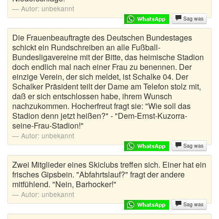
Autor:
unbekannt
Autoaufkleber Sprüche
Sag was
Die Frauenbeauftragte des Deutschen Bundestages
Bankerwitze
schickt ein Rundschreiben an alle Fußball-
Bundesligavereine mit der Bitte, das heimische Stadion
Bart Simpson Sprüche
doch endlich mal nach einer Frau zu benennen. Der
einzige Verein, der sich meldet, ist Schalke 04. Der
Bauernregeln
Schalker Präsident teilt der Dame am Telefon stolz mit,
daß er sich entschlossen habe, ihrem Wunsch
Bauernwitze
nachzukommen. Hocherfreut fragt sie: "Wie soll das
Stadion denn jetzt heißen?" - "Dem-Ernst-Kuzorra-
Bayern Witze
seine-Frau-Stadion!"
Autor:
unbekannt
Beamtenwitze
Sag was
Bierwitze
Zwei Mitglieder eines Skiclubs treffen sich. Einer hat ein
frisches Gipsbein. "Abfahrtslauf?" fragt der andere
Bill Clinton Witze
mitfühlend. "Nein, Barhocker!"
Autor:
unbekannt
Blondinenwitze
Sag was