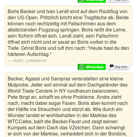
Boris Becker und lvan Lendl sind auf dem Rückflug von
den US-Open. Plötzlich bricht eine Tragfläche ab. Beide
können noch rechtzeitig mit Fallschirmen aus dem
abstürzenden Flugzeug springen. Boris reißt die Leine,
sein Schirm öffnet sich. Lendl zieht, sein Fallschirm
öffnet sich nicht und er saust an Boris vorbei in die
Tiefe. Grinst Boris und ruft ihm nach: "Heute hast du den
härteren Aufschlag."
Autor:
unbekannt
Sag was
Becker, Agassi und Sampras veranstalten eine kleine
Mutprobe. Jeder soll einmal auf dem Dachgeländer des
World Trade Centers in NY rundherum balancieren.
Pete fängt an, schafft es ohne Probleme. Andre zieht
nach, macht dabei sogar Faxen. Boris aber kommt nach
der Hälfte ins Straucheln und stürzt ab. Wie durch ein
Wunder landet er wohlbehalten in der Markise des
WTCCafes, ballt die Becker-Faust und zeigt seinen
Kumpels auf dem Dach das VZeichen. Dann schwingt
er sich von der Markise, verheddert sich in der Bordüre,