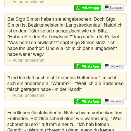
Autor:
unbekannt
Sag was
Bei Sigo Simon haben sie eingebrochen. Doch Sigo
Simon ist Bezirksmeister im Langstreckenlauf. Natürlich
ist er dem Täter sofort nachgezischt wie ein Blitz.
"Haben Sie den Kerl erwischt?" frag später die Polizei.
"Was heißt da erwischt?" sagt Sigo Simon stolz. "Ich
habe ihn überholt. Und wie ich mich dann umgedreht
habe war er weg."
Autor:
unbekannt
Sag was
"Und ich darf auch nicht mehr ins Hallenbad", mischt
sich ein anderer ein. "Warum?" - "Weil ich die Badehose
falsch getragen habe - in der Hand!"
Autor:
unbekannt
Sag was
Friedliches Geplätscher im Nichtschwimmerbecken des
Freibades. Plötzlich schreit einer wie wahnsinnig. "Was
schreist du so?" ruft ihm einer zu. "Ich hab keinen
Grund!" - "Warum schreist du dann, wenn du keinen