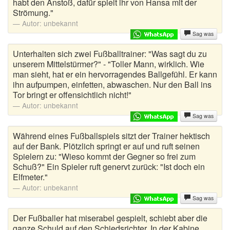
habt den Anstoß, dafür spielt ihr von Hansa mit der
Strömung."
Autor:
unbekannt
Sag was
Unterhalten sich zwei Fußballtrainer: "Was sagt du zu
unserem Mittelstürmer?" - "Toller Mann, wirklich. Wie
man sieht, hat er ein hervorragendes Ballgefühl. Er kann
ihn aufpumpen, einfetten, abwaschen. Nur den Ball ins
Tor bringt er offensichtlich nicht!"
Autor:
unbekannt
Sag was
Während eines Fußballspiels sitzt der Trainer hektisch
auf der Bank. Plötzlich springt er auf und ruft seinen
Spielern zu: "Wieso kommt der Gegner so frei zum
Schuß?" Ein Spieler ruft genervt zurück: "Ist doch ein
Elfmeter."
Autor:
unbekannt
Sag was
Der Fußballer hat miserabel gespielt, schiebt aber die
ganze Schuld auf den Schiedsrichter. In der Kabine