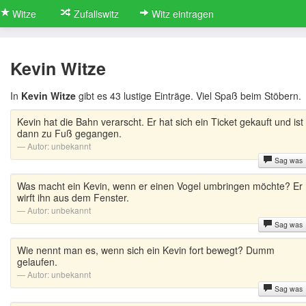
Witze
Zufallswitz
Witz eintragen
Kevin Witze
In
Kevin Witze
gibt es 43 lustige Einträge. Viel Spaß beim Stöbern.
Kevin hat die Bahn verarscht. Er hat sich ein Ticket gekauft und ist
dann zu Fuß gegangen.
Autor:
unbekannt
Sag was
Was macht ein Kevin, wenn er einen Vogel umbringen möchte? Er
wirft ihn aus dem Fenster.
Autor:
unbekannt
Sag was
Wie nennt man es, wenn sich ein Kevin fort bewegt? Dumm
gelaufen.
Autor:
unbekannt
Sag was