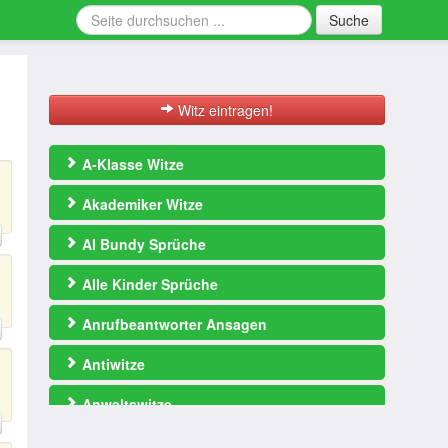
Suche
Witz eintragen!
A-Klasse Witze
Akademiker Witze
Al Bundy Sprüche
Alle Kinder Sprüche
Anrufbeantworter Ansagen
Antiwitze
Anwaltswitze
Arbeitswitze