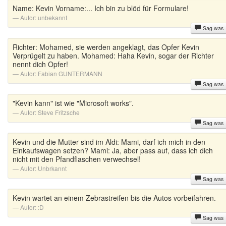
Name: Kevin Vorname:... Ich bin zu blöd für Formulare!
Autor:
unbekannt
Sag was
Richter: Mohamed, sie werden angeklagt, das Opfer Kevin
Verprügelt zu haben. Mohamed: Haha Kevin, sogar der Richter
nennt dich Opfer!
Autor:
Fabian GUNTERMANN
Sag was
"Kevin kann" ist wie "Microsoft works".
Autor:
Steve Fritzsche
Sag was
Kevin und die Mutter sind im Aldi: Mami, darf ich mich in den
Einkaufswagen setzen? Mami: Ja, aber pass auf, dass ich dich
nicht mit den Pfandflaschen verwechsel!
Autor:
Unbrkannt
Sag was
Kevin wartet an einem Zebrastreifen bis die Autos vorbeifahren.
Autor:
:D
Sag was