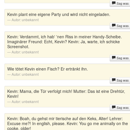
Sag was
Kevin plant eine eigene Party und wird nicht eingeladen.
Autor:
unbekannt
Sag was
Kevin: Verdammt, ich hab' 'nen Riss in meiner Handy-Scheibe.
Imaginärer Freund: Echt, Kevin? Kevin: Ja, warte, ich schicke
Screenshot.
Autor:
unbekannt
Sag was
Wie tötet Kevin einen Fisch? Er ertränkt ihn.
Autor:
unbekannt
Sag was
Kevin: Mama, die Tür verfolgt mich! Mutter: Das ist eine Drehtür,
Kevin!
Autor:
unbekannt
Sag was
Kevin: Boah, du gehst mir tierische auf den Keks, Alter! Lehrer:
Excuse me?! In english, please. Kevin: You go me animally on the
cooke, older!