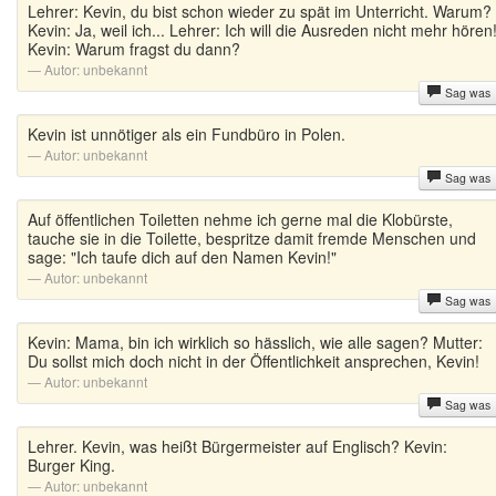
Lehrer: Kevin, du bist schon wieder zu spät im Unterricht. Warum?
Kevin: Ja, weil ich... Lehrer: Ich will die Ausreden nicht mehr hören
Kevin: Warum fragst du dann?
Autor:
unbekannt
Sag was
Kevin ist unnötiger als ein Fundbüro in Polen.
Autor:
unbekannt
Sag was
Auf öffentlichen Toiletten nehme ich gerne mal die Klobürste,
tauche sie in die Toilette, bespritze damit fremde Menschen und
sage: "Ich taufe dich auf den Namen Kevin!"
Autor:
unbekannt
Sag was
Kevin: Mama, bin ich wirklich so hässlich, wie alle sagen? Mutter:
Du sollst mich doch nicht in der Öffentlichkeit ansprechen, Kevin!
Autor:
unbekannt
Sag was
Lehrer. Kevin, was heißt Bürgermeister auf Englisch? Kevin:
Burger King.
Autor:
unbekannt