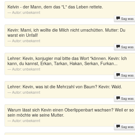
Kelvin - der Mann, dem das "L" das Leben rettete.
Autor:
unbekannt
Sag was
Kevin: Mami, ich wollte die Milch nicht umschütten. Mutter: Du
warst ein Unfall!
Autor:
unbekannt
Sag was
Lehrer: Kevin, konjugier mal bitte das Wort "können. Kevin: Ich
kann, du kannst, Erkan, Tarkan, Hakan, Serkan, Furkan...
Autor:
unbekannt
Sag was
Lehrer: Kevin, was ist die Mehrzahl von Baum? Kevin: Wald.
Autor:
unbekannt
Sag was
Warum lässt sich Kevin einen Oberlippenbart wachsen? Weil er so
sein möchte wie seine Mutter.
Autor:
unbekannt
Sag was