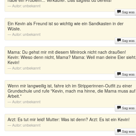
habe ein Problem... Verkäufer: Das sagtest du bereits!
Autor:
unbekannt
Sag was
Ein Kevin als Freund ist so wichtig wie ein Sandkasten in der
Wüste.
Autor:
unbekannt
Sag was
Mama: Du gehst mir mit diesem Minirock nicht nach draußen!
Kevin: Wieso denn nicht, Mama? Mama: Weil man deine Eier sieht
Kevin!
Autor:
unbekannt
Sag was
Wenn mir langweilig ist, fahre ich im Stripperinnen-Outfit zu einer
Grundschule und rufe "Kevin, mach ma hinne, die Mama muss auf
Arbeit."
Autor:
unbekannt
Sag was
Arzt: Es tut mir leid! Mutter: Was ist denn? Arzt: Es ist ein Kevin!
Autor:
unbekannt
Sag was