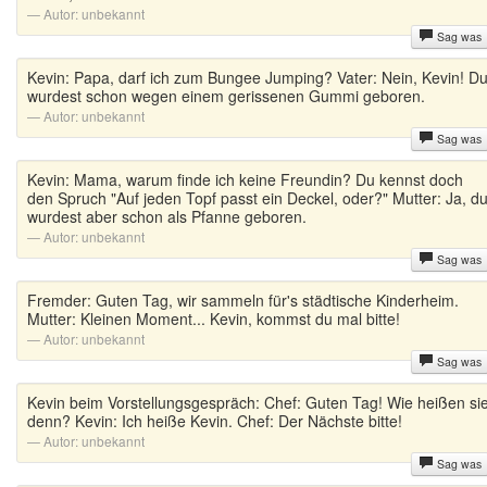
Autor:
unbekannt
Sag was
Kevin: Papa, darf ich zum Bungee Jumping? Vater: Nein, Kevin! D
wurdest schon wegen einem gerissenen Gummi geboren.
Autor:
unbekannt
Sag was
Kevin: Mama, warum finde ich keine Freundin? Du kennst doch
den Spruch "Auf jeden Topf passt ein Deckel, oder?" Mutter: Ja, d
wurdest aber schon als Pfanne geboren.
Autor:
unbekannt
Sag was
Fremder: Guten Tag, wir sammeln für's städtische Kinderheim.
Mutter: Kleinen Moment... Kevin, kommst du mal bitte!
Autor:
unbekannt
Sag was
Kevin beim Vorstellungsgespräch: Chef: Guten Tag! Wie heißen si
denn? Kevin: Ich heiße Kevin. Chef: Der Nächste bitte!
Autor:
unbekannt
Sag was