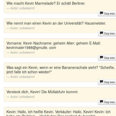
Wie macht Kevin Marmelade? Er schält Berliner.
Autor:
unbekannt
Sag was
Wie nennt man einen Kevin an der Universität? Hausmeister.
Autor:
unbekannt
Sag was
Vorname: Kevin Nachname: geheim Alter: geheim E-Mail:
kevinmaier1988@gmulle. com
Autor:
unbekannt
Sag was
Was sagt ein Kevin, wenn er eine Bananenschale sieht? "Scheiße,
jetzt falle ich schon wieder!"
Autor:
unbekannt
Sag was
Versteck dich, Kevin! Die Müllabfuhr kommt.
Autor:
unbekannt
Sag was
Kevin: Hallo, ich heiße Kevin. Verkäufer: Hallo, Kevin! Kevin: Ich