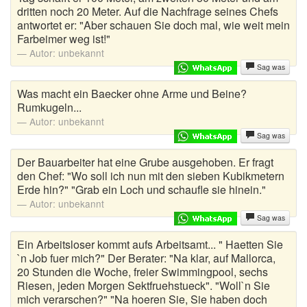
dritten noch 20 Meter. Auf die Nachfrage seines Chefs
antwortet er: "Aber schauen Sie doch mal, wie weit mein
Autoaufkleber Sprüche
Farbeimer weg ist!"
Autor:
unbekannt
Bankerwitze
Sag was
Bart Simpson Sprüche
Was macht ein Baecker ohne Arme und Beine?
Rumkugeln...
Bauernregeln
Autor:
unbekannt
Sag was
Bauernwitze
Der Bauarbeiter hat eine Grube ausgehoben. Er fragt
Bayern Witze
den Chef: "Wo soll ich nun mit den sieben Kubikmetern
Erde hin?" "Grab ein Loch und schaufle sie hinein."
Beamtenwitze
Autor:
unbekannt
Sag was
Bierwitze
Ein Arbeitsloser kommt aufs Arbeitsamt... " Haetten Sie
Bill Clinton Witze
`n Job fuer mich?" Der Berater: "Na klar, auf Mallorca,
20 Stunden die Woche, freier Swimmingpool, sechs
Riesen, jeden Morgen Sektfruehstueck". "Woll`n Sie
Blondinenwitze
mich verarschen?" "Na hoeren Sie, Sie haben doch