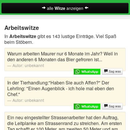
alle
Witze
anzeigen
Witze
Arbeitswitze
A-Klasse Witze
In
Arbeitswitze
gibt es 143 lustige Einträge. Viel Spaß
beim Stöbern.
Akademiker Witze
Warum arbeiten Maurer nur 6 Monate im Jahr? Weil in
Al Bundy Sprüche
den anderen 6 Monaten das Bier gefroren ist...
Autor:
unbekannt
Alle Kinder Sprüche
Sag was
Anrufbeantworter Ansagen
In der Tierhandlung:"Haben Sie auch Affen?" Der
Lehrling: "Einen Augenblick - ich hole mal eben den
Antiwitze
Chef."
Suche
Autor:
unbekannt
Anwaltswitze
Sag was
Arbeitswitze
Ein neu eingestellter Strassenarbeiter hat den Auftrag,
die Leitplanke am Strassenrand zu streichen. Am ersten
Tag schafft er 100 Meter, am zweiten 50 Meter und am
Arztwitze