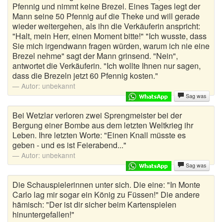
Pfennig und nimmt keine Brezel. Eines Tages legt der
Mann seine 50 Pfennig auf die Theke und will gerade
Harald Schmidt Witze
wieder weitergehen, als ihn die Verkäuferin anspricht:
"Halt, mein Herr, einen Moment bitte!" "Ich wusste, dass
Himmelwitze
Sie mich irgendwann fragen würden, warum ich nie eine
Brezel nehme" sagt der Mann grinsend. "Nein",
Jägerwitze
antwortet die Verkäuferin. "Ich wollte Ihnen nur sagen,
dass die Brezeln jetzt 60 Pfennig kosten."
Juristen Witze
Autor:
unbekannt
Sag was
Kannibalen Witze
Bei Wetzlar verloren zwei Sprengmeister bei der
Kellnerwitze
Bergung einer Bombe aus dem letzten Weltkrieg ihr
Leben. Ihre letzten Worte: "Einen Knall müsste es
Kelly Witze
geben - und es ist Feierabend..."
Autor:
unbekannt
Kevin Witze
Sag was
Die Schauspielerinnen unter sich. Die eine: "In Monte
Kinderwitze
Carlo lag mir sogar ein König zu Füssen!" Die andere
hämisch: "Der ist dir sicher beim Kartenspielen
Kirchenwitze
hinuntergefallen!"