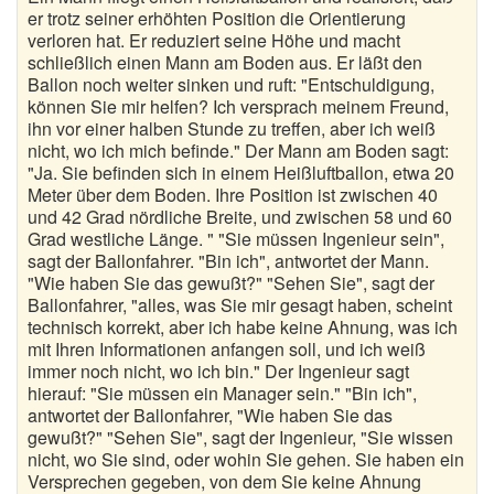
er trotz seiner erhöhten Position die Orientierung
verloren hat. Er reduziert seine Höhe und macht
schließlich einen Mann am Boden aus. Er läßt den
Ballon noch weiter sinken und ruft: "Entschuldigung,
können Sie mir helfen? Ich versprach meinem Freund,
ihn vor einer halben Stunde zu treffen, aber ich weiß
nicht, wo ich mich befinde." Der Mann am Boden sagt:
"Ja. Sie befinden sich in einem Heißluftballon, etwa 20
Meter über dem Boden. Ihre Position ist zwischen 40
und 42 Grad nördliche Breite, und zwischen 58 und 60
Grad westliche Länge. " "Sie müssen Ingenieur sein",
sagt der Ballonfahrer. "Bin ich", antwortet der Mann.
"Wie haben Sie das gewußt?" "Sehen Sie", sagt der
Ballonfahrer, "alles, was Sie mir gesagt haben, scheint
technisch korrekt, aber ich habe keine Ahnung, was ich
mit Ihren Informationen anfangen soll, und ich weiß
immer noch nicht, wo ich bin." Der Ingenieur sagt
hierauf: "Sie müssen ein Manager sein." "Bin ich",
antwortet der Ballonfahrer, "Wie haben Sie das
gewußt?" "Sehen Sie", sagt der Ingenieur, "Sie wissen
nicht, wo Sie sind, oder wohin Sie gehen. Sie haben ein
Versprechen gegeben, von dem Sie keine Ahnung