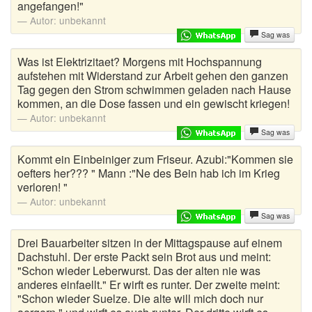
angefangen!"
Böse Witze
Autor:
unbekannt
Bundeswehr Witze
Sag was
Was ist Elektrizitaet? Morgens mit Hochspannung
Bürowitze
aufstehen mit Widerstand zur Arbeit gehen den ganzen
Tag gegen den Strom schwimmen geladen nach Hause
Chinesen Witze
kommen, an die Dose fassen und ein gewischt kriegen!
Autor:
unbekannt
Chuck Norris Witze
Sag was
Computerwitze
Kommt ein Einbeiniger zum Friseur. Azubi:"Kommen sie
oefters her??? " Mann :"Ne des Bein hab ich im Krieg
Coole Sprüche
verloren! "
Autor:
unbekannt
Deine Mutter Witze
Sag was
Deutsche Witze
Drei Bauarbeiter sitzen in der Mittagspause auf einem
Dachstuhl. Der erste Packt sein Brot aus und meint:
"Schon wieder Leberwurst. Das der alten nie was
Drogen Witze
anderes einfaellt." Er wirft es runter. Der zweite meint:
"Schon wieder Suelze. Die alte will mich doch nur
Dumme Witze