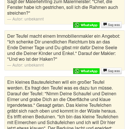
Sagt der Malerlehrling zum Malermeister: "Chef, die
Fenster habe ich gestrichen, soll ich die Rahmen auch
streichen?"
Autor:
unbekannt
Sag was
Der Teufel macht einem Immobilienmakler ein Angebot:
"Ich schenke Dir unendlichen Reichtum bis an das
Ende Deiner Tage und Du gibst mir dafür Deine Seele
und die Deiner Kinder und Enkel." Darauf der Makler:
"Und wo ist der Haken?"
Autor:
unbekannt
Sag was
Ein kleines Bauteufelchen will ein großer Teufel
werden. Es fragt den Teufel was es dazu tun müsse.
Darauf der Teufel: "Nimm Deine Schaufel und Deinen
Eimer und grabe Dich an die Oberfläche und klaue
irgendetwas." Gesagt getan. Das kleine Teufelchen
gräbt sich nach oben und kommt in der Wüste heraus.
Es trifft einen Beduinen. "Ich bin das kleine Teufelchen
mit Eimerchen und Schäufelchen und ich will Dir hier
jetzt etwas klauen". Der Beduine lacht und erwidert: