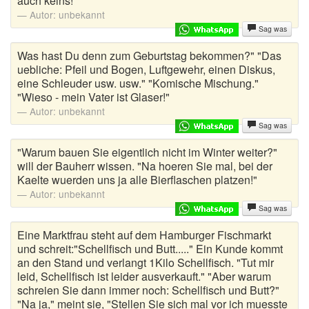
auch keins!"
Urlaubswitze
Autor:
unbekannt
Sag was
Versaute Witze
Was hast Du denn zum Geburtstag bekommen?" "Das
Viagra Witze
uebliche: Pfeil und Bogen, Luftgewehr, einen Diskus,
eine Schleuder usw. usw." "Komische Mischung."
Weicheier
"Wieso - mein Vater ist Glaser!"
Autor:
unbekannt
Weihnachtswitze
Sag was
"Warum bauen Sie eigentlich nicht im Winter weiter?"
Wortwitze
will der Bauherr wissen. "Na hoeren Sie mal, bei der
Kaelte wuerden uns ja alle Bierflaschen platzen!"
Wusstest du schon
Autor:
unbekannt
Zungenbrecher
Sag was
Eine Marktfrau steht auf dem Hamburger Fischmarkt
Zufallswitz
und schreit:"Schellfisch und Butt....." Ein Kunde kommt
an den Stand und verlangt 1Kilo Schellfisch. "Tut mir
leid, Schellfisch ist leider ausverkauft." "Aber warum
schreien Sie dann immer noch: Schellfisch und Butt?"
"Na ja," meint sie, "Stellen Sie sich mal vor ich muesste