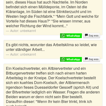
sein, dieses Haus hat auch Nachteile. Im Norden
befindet sich einen Mülldeponie, im Osten ist die
Schwabenwitze
Kläranlage, im Süden ist eine Stinktierzucht und im
Westen liegt die Fischfabrik." "Mein Gott und welche für
Schwarzer Humor Witze
Vorteile hat dieses Haus?" "Sie wissen immer, aus
welcher Richtung der Wind kommt..."
Schwulenwitze
Autor:
unbekannt
Sag was
SMS Sprüche
Es gibt nichts, worunter das Arbeitsklima so leidet, wie
Sportwitze
unter ständiger Arbeit...
Autor:
unbekannt
Studentenwitze
Sag was
Ein Koelschvertreter, ein Altbiervertreter und ein
Tierwitze
Bitburgervertreter treffen sich nach einem harten
Arbeitstag in der Kneipe. Der Koelschvertreter bestellt
Toilettensprüche
sich ein kuehles Dom-Koelsch, der Altbiermensch
irgendson fieses Duesseldorfer Gesoeff (sprich Alt) und
Trabi Witze
der Bitvertreter lediglich ein Wasser. Fragen die anderen
Beiden warum er denn nicht sein Bier bestellt.
Türkenwitze
Daraufhin dieser: "Wenn Ihr kein Bier trinkt, trink ich