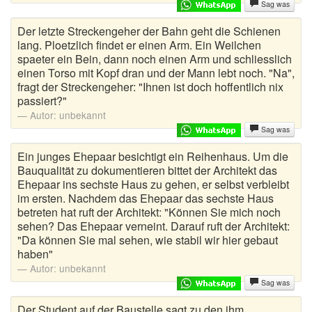
Sag was
Der letzte Streckengeher der Bahn geht die Schienen
lang. Ploetzlich findet er einen Arm. Ein Weilchen
spaeter ein Bein, dann noch einen Arm und schliesslich
einen Torso mit Kopf dran und der Mann lebt noch. "Na",
fragt der Streckengeher: "Ihnen ist doch hoffentlich nix
passiert?"
Autor:
unbekannt
Sag was
Ein junges Ehepaar besichtigt ein Reihenhaus. Um die
Bauqualität zu dokumentieren bittet der Architekt das
Ehepaar ins sechste Haus zu gehen, er selbst verbleibt
im ersten. Nachdem das Ehepaar das sechste Haus
betreten hat ruft der Architekt: "Können Sie mich noch
sehen? Das Ehepaar verneint. Darauf ruft der Architekt:
"Da können Sie mal sehen, wie stabil wir hier gebaut
haben"
Autor:
unbekannt
Sag was
Der Student auf der Baustelle sagt zu den ihm