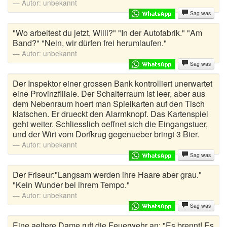
Autor:
unbekannt
Klosprüche
Sag was
Kneipenwitze
"Wo arbeitest du jetzt, Willi?" "In der Autofabrik." "Am
Band?" "Nein, wir dürfen frei herumlaufen."
Länderwitze
Autor:
unbekannt
Sag was
Letzte Worte
Der Inspektor einer grossen Bank kontrolliert unerwartet
Lieber als Sprüche
eine Provinzfiliale. Der Schalterraum ist leer, aber aus
dem Nebenraum hoert man Spielkarten auf den Tisch
Lustige Abkürzungen
klatschen. Er drueckt den Alarmknopf. Das Kartenspiel
geht weiter. Schliesslich oeffnet sich die Eingangstuer,
Lustige Autokennzeichen
und der Wirt vom Dorfkrug gegenueber bringt 3 Bier.
Autor:
unbekannt
Lustige Fragen
Sag was
Der Friseur:"Langsam werden ihre Haare aber grau."
Lustige Zitate
"Kein Wunder bei ihrem Tempo."
Autor:
unbekannt
Männerwitze
Sag was
Mantawitze
Eine aeltere Dame ruft die Feuerwehr an: "Es brennt! Es