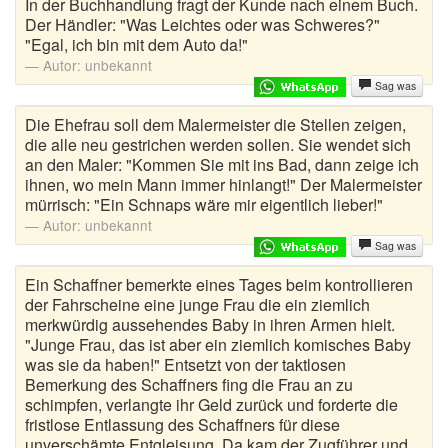
In der Buchhandlung fragt der Kunde nach einem Buch.
Der Händler: "Was Leichtes oder was Schweres?"
"Egal, ich bin mit dem Auto da!"
Autor:
unbekannt
Sag was
Die Ehefrau soll dem Malermeister die Stellen zeigen,
die alle neu gestrichen werden sollen. Sie wendet sich
an den Maler: "Kommen Sie mit ins Bad, dann zeige ich
ihnen, wo mein Mann immer hinlangt!" Der Malermeister
mürrisch: "Ein Schnaps wäre mir eigentlich lieber!"
Autor:
unbekannt
Sag was
Ein Schaffner bemerkte eines Tages beim kontrollieren
der Fahrscheine eine junge Frau die ein ziemlich
merkwürdig aussehendes Baby in ihren Armen hielt.
"Junge Frau, das ist aber ein ziemlich komisches Baby
was sie da haben!" Entsetzt von der taktlosen
Bemerkung des Schaffners fing die Frau an zu
schimpfen, verlangte ihr Geld zurück und forderte die
fristlose Entlassung des Schaffners für diese
unverschämte Entgleisung. Da kam der Zugführer und