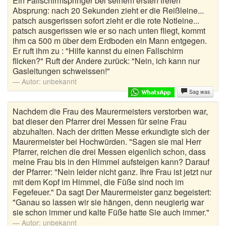
Ein Fallschirmspringer bei seinem ersten freien
Absprung: nach 20 Sekunden zieht er die Reißleine...
patsch ausgerissen sofort zieht er die rote Notleine...
patsch ausgerissen wie er so nach unten fliegt, kommt
ihm ca 500 m über dem Erdboden ein Mann entgegen.
Er ruft ihm zu : "Hilfe kannst du einen Fallschirm
flicken?" Ruft der Andere zurück: "Nein, ich kann nur
Gasleitungen schweissen!"
Autor:
unbekannt
Sag was
Nachdem die Frau des Maurermeisters verstorben war,
bat dieser den Pfarrer drei Messen für seine Frau
abzuhalten. Nach der dritten Messe erkundigte sich der
Maurermeister bei Hochwürden. "Sagen sie mal Herr
Pfarrer, reichen die drei Messen eigenlich schon, dass
meine Frau bis in den Himmel aufsteigen kann? Darauf
der Pfarrer: "Nein leider nicht ganz. Ihre Frau ist jetzt nur
mit dem Kopf im Himmel, die Füße sind noch im
Fegefeuer." Da sagt Der Maurermeister ganz begeistert:
"Ganau so lassen wir sie hängen, denn neugierig war
sie schon immer und kalte Füße hatte Sie auch immer."
Autor:
unbekannt