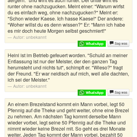
aergern." und wirft es auch runter. Der dritte wirft es
runter ohne nachzugucken. Meint einer: "Warum wirfst
Egal wie Witze
du es einfach weg, ohne nachzugucken?" Meint er:
"Schon wieder Kaese. Ich hasse Kaese!" Der andere:
Elefanten Witze
"Woher willst du es denn wissen?" Er: "Mann ich habe
es mir doch heute Morgen selbst geschmiert!"
Familienwitze
Autor:
unbekannt
Sag was
Fiese Witze
Heini ist im Betrieb gefeuert worden. "Schuld an meiner
Flachwitze
Entlassung ist nur der Meister, der den ganzen Tag
herumsteht und nichts tut", schimpft er. "Wieso?" fragt
Frauenwitze
der Freund. "Er war neidisch auf mich, weil alle dachten,
ich sei der Meister."
Fritzchen Witze
Autor:
unbekannt
Sag was
Fussballwitze
An einem Brezelstand kommt ein Mann vorbei, legt 50
Pfennig auf die Theke und geht weiter, ohne eine Brezel
Geile Witze
zu nehmen. Am nächsten Tag kommt derselbe Mann
wieder vorbei, legt seine 50 Pfennig auf die Theke und
Geschichte Witze
nimmt wieder keine Brezel mit. So geht es drei Monate
weiter. Jeden Tag kommt der Mann vorbei, bezahlt 50
Handysprüche