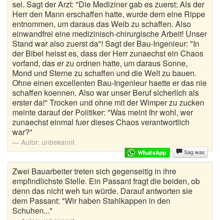
sei. Sagt der Arzt: "Die Mediziner gab es zuerst: Als der
Herr den Mann erschaffen hatte, wurde dem eine Rippe
entnommen, um daraus das Weib zu schaffen. Also
einwandfrei eine medizinisch-chirurgische Arbeit! Unser
Stand war also zuerst da"! Sagt der Bau-Ingenieur: "In
der Bibel heisst es, dass der Herr zunaechst ein Chaos
vorfand, das er zu ordnen hatte, um daraus Sonne,
Mond und Sterne zu schaffen und die Welt zu bauen.
Ohne einen excellenten Bau-Ingenieur haette er das nie
schaffen koennen. Also war unser Beruf sicherlich als
erster da!" Trocken und ohne mit der Wimper zu zucken
meinte darauf der Politiker: "Was meint Ihr wohl, wer
zunaechst einmal fuer dieses Chaos verantwortlich
war?"
Autor:
unbekannt
Sag was
Zwei Bauarbeiter treten sich gegenseitig in ihre
empfindlichste Stelle. Ein Passant fragt die beiden, ob
denn das nicht weh tun würde. Darauf antworten sie
dem Passant: "Wir haben Stahlkappen in den
Schuhen..."