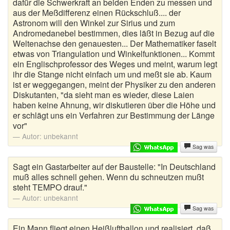
dafür die Schwerkraft an beiden Enden zu messen und
aus der Meßdifferenz einen Rückschluß.... der
Astronom will den Winkel zur Sirius und zum
Andromedanebel bestimmen, dies läßt in Bezug auf die
Weltenachse den genauesten... Der Mathematiker faselt
etwas von Triangulation und Winkelfunktionen... Kommt
ein Englischprofessor des Weges und meint, warum legt
ihr die Stange nicht einfach um und meßt sie ab. Kaum
ist er weggegangen, meint der Physiker zu den anderen
Diskutanten, "da sieht man es wieder, diese Laien
haben keine Ahnung, wir diskutieren über die Höhe und
er schlägt uns ein Verfahren zur Bestimmung der Länge
vor"
Autor:
unbekannt
Sag was
Sagt ein Gastarbeiter auf der Baustelle: "In Deutschland
muß alles schnell gehen. Wenn du schneutzen mußt
steht TEMPO drauf."
Autor:
unbekannt
Sag was
Ein Mann fliegt einen Heißluftballon und realisiert, daß