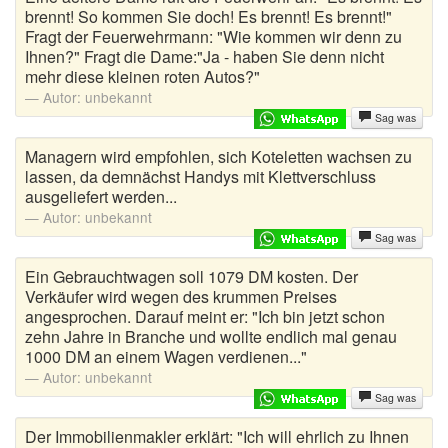
brennt! So kommen Sie doch! Es brennt! Es brennt!"
Musikerwitze
Fragt der Feuerwehrmann: "Wie kommen wir denn zu
Ihnen?" Fragt die Dame:"Ja - haben Sie denn nicht
Mutproben
mehr diese kleinen roten Autos?"
Autor:
unbekannt
Ossi Witze
Sag was
Österreicher Witze
Managern wird empfohlen, sich Koteletten wachsen zu
lassen, da demnächst Handys mit Klettverschluss
Ostfriesenwitze
ausgeliefert werden...
Autor:
unbekannt
Polenwitze
Sag was
Ein Gebrauchtwagen soll 1079 DM kosten. Der
Politiker Witze
Verkäufer wird wegen des krummen Preises
angesprochen. Darauf meint er: "Ich bin jetzt schon
Polizei Witze
zehn Jahre in Branche und wollte endlich mal genau
1000 DM an einem Wagen verdienen..."
Schlechte Witze
Autor:
unbekannt
Sag was
Schottenwitze
Der Immobilienmakler erklärt: "Ich will ehrlich zu Ihnen
Schulwitze