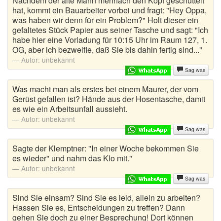
Nachdem der alte Mann mehrfach den Kopf geschüttelt
hat, kommt ein Bauarbeiter vorbei und fragt: "Hey Oppa,
was haben wir denn für ein Problem?" Holt dieser ein
gefaltetes Stück Papier aus seiner Tasche und sagt: "Ich
habe hier eine Vorladung für 10:15 Uhr im Raum 127, 1.
OG, aber ich bezweifle, daß Sie bis dahin fertig sind..."
Autor:
unbekannt
Sag was
Was macht man als erstes bei einem Maurer, der vom
Gerüst gefallen ist? Hände aus der Hosentasche, damit
es wie ein Arbeitsunfall aussieht.
Autor:
unbekannt
Sag was
Sagte der Klemptner: "In einer Woche bekommen Sie
es wieder" und nahm das Klo mit."
Autor:
unbekannt
Sag was
Sind Sie einsam? Sind Sie es leid, allein zu arbeiten?
Hassen Sie es, Entscheidungen zu treffen? Dann
gehen Sie doch zu einer Besprechung! Dort können