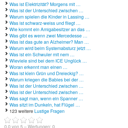
Was ist Elektrizität? Morgens mit …
Was ist der Unterschied zwischen …
Autoaufkleber Sprüche
Warum spielen die Kinder in Lassing …
Was ist schwarz-weiss und fliegt …
Bankerwitze
Wie kommt ein Amigabesitzer an das …
Bart Simpson Sprüche
Was gibt es wenn zwei Mercedesse …
Was ist das gute an Alzheimer? Man …
Bauernregeln
Warum wird beim Systemabsturz jetzt …
Was ist ein Schwuler mit nem …
Bauernwitze
Wieviele sind bei dem ICE Unglück …
Woran erkennt man einen …
Bayern Witze
Was ist klein Grün und Dreieckig? …
Warum kriegen die Babies bei der …
Beamtenwitze
Was ist der Unterschied zwischen …
Was ist der Unterschied zwischen …
Bierwitze
Was sagt man, wenn ein Spanner …
Was sitzt im Dunkeln, hat Flügel …
Bill Clinton Witze
123 weitere
Lustige Fragen
Blondinenwitze
0.0
von
5
– Wertungen:
0