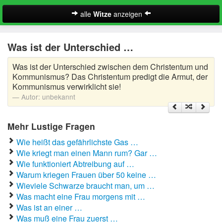
alle
Witze
anzeigen
Witze
Was ist der Unterschied …
A-Klasse Witze
Was ist der Unterschied zwischen dem Christentum und
Akademiker Witze
Kommunismus? Das Christentum predigt die Armut, der
Kommunismus verwirklicht sie!
Al Bundy Sprüche
Autor:
unbekannt
Alle Kinder Sprüche
Mehr Lustige Fragen
Anrufbeantworter Ansagen
Wie heißt das gefährlichste Gas …
Wie kriegt man einen Mann rum? Gar …
Antiwitze
Wie funktioniert Abtreibung auf …
Suche
Warum kriegen Frauen über 50 keine …
Anwaltswitze
Wieviele Schwarze braucht man, um …
Was macht eine Frau morgens mit …
Arbeitswitze
Was ist an einer …
Was muß eine Frau zuerst …
Arztwitze