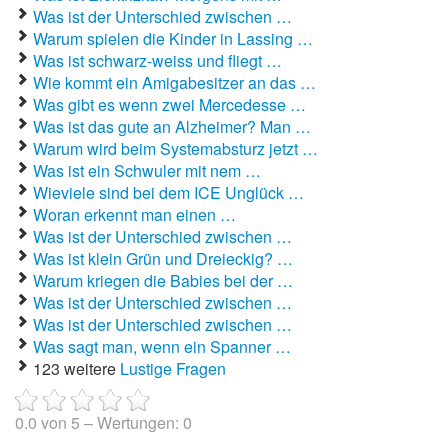
Was ist der Unterschied zwischen …
Warum spielen die Kinder in Lassing …
Autoaufkleber Sprüche
Was ist schwarz-weiss und fliegt …
Bankerwitze
Wie kommt ein Amigabesitzer an das …
Was gibt es wenn zwei Mercedesse …
Bart Simpson Sprüche
Was ist das gute an Alzheimer? Man …
Warum wird beim Systemabsturz jetzt …
Bauernregeln
Was ist ein Schwuler mit nem …
Wieviele sind bei dem ICE Unglück …
Bauernwitze
Woran erkennt man einen …
Was ist der Unterschied zwischen …
Bayern Witze
Was ist klein Grün und Dreieckig? …
Warum kriegen die Babies bei der …
Beamtenwitze
Was ist der Unterschied zwischen …
Was ist der Unterschied zwischen …
Bierwitze
Was sagt man, wenn ein Spanner …
123 weitere
Lustige Fragen
Bill Clinton Witze
Blondinenwitze
0.0
von
5
– Wertungen:
0