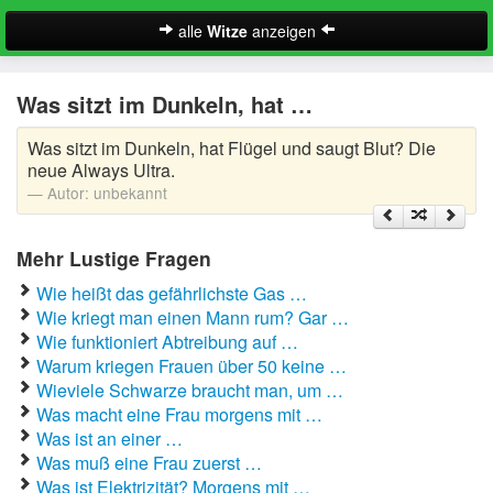
alle
Witze
anzeigen
Witze
Was sitzt im Dunkeln, hat …
A-Klasse Witze
Was sitzt im Dunkeln, hat Flügel und saugt Blut? Die
Akademiker Witze
neue Always Ultra.
Autor:
unbekannt
Al Bundy Sprüche
Mehr Lustige Fragen
Alle Kinder Sprüche
Wie heißt das gefährlichste Gas …
Anrufbeantworter Ansagen
Wie kriegt man einen Mann rum? Gar …
Wie funktioniert Abtreibung auf …
Antiwitze
Warum kriegen Frauen über 50 keine …
Suche
Wieviele Schwarze braucht man, um …
Anwaltswitze
Was macht eine Frau morgens mit …
Was ist an einer …
Arbeitswitze
Was muß eine Frau zuerst …
Was ist Elektrizität? Morgens mit …
Arztwitze