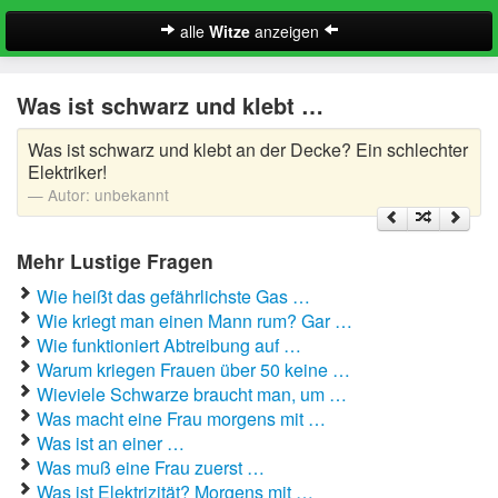
alle
Witze
anzeigen
Witze
Was ist schwarz und klebt …
A-Klasse Witze
Was ist schwarz und klebt an der Decke? Ein schlechter
Akademiker Witze
Elektriker!
Autor:
unbekannt
Al Bundy Sprüche
Mehr Lustige Fragen
Alle Kinder Sprüche
Wie heißt das gefährlichste Gas …
Anrufbeantworter Ansagen
Wie kriegt man einen Mann rum? Gar …
Wie funktioniert Abtreibung auf …
Antiwitze
Warum kriegen Frauen über 50 keine …
Suche
Wieviele Schwarze braucht man, um …
Anwaltswitze
Was macht eine Frau morgens mit …
Was ist an einer …
Arbeitswitze
Was muß eine Frau zuerst …
Was ist Elektrizität? Morgens mit …
Arztwitze