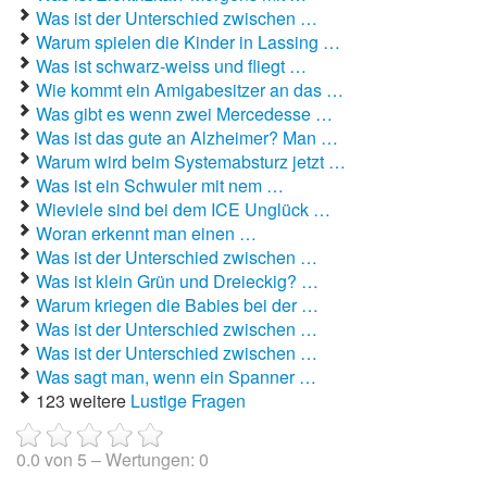
Was ist der Unterschied zwischen …
Warum spielen die Kinder in Lassing …
Autoaufkleber Sprüche
Was ist schwarz-weiss und fliegt …
Bankerwitze
Wie kommt ein Amigabesitzer an das …
Was gibt es wenn zwei Mercedesse …
Bart Simpson Sprüche
Was ist das gute an Alzheimer? Man …
Warum wird beim Systemabsturz jetzt …
Bauernregeln
Was ist ein Schwuler mit nem …
Wieviele sind bei dem ICE Unglück …
Bauernwitze
Woran erkennt man einen …
Was ist der Unterschied zwischen …
Bayern Witze
Was ist klein Grün und Dreieckig? …
Warum kriegen die Babies bei der …
Beamtenwitze
Was ist der Unterschied zwischen …
Was ist der Unterschied zwischen …
Bierwitze
Was sagt man, wenn ein Spanner …
123 weitere
Lustige Fragen
Bill Clinton Witze
Blondinenwitze
0.0
von
5
– Wertungen:
0