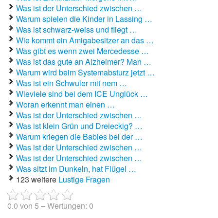
Was ist der Unterschied zwischen …
Warum spielen die Kinder in Lassing …
Autoaufkleber Sprüche
Was ist schwarz-weiss und fliegt …
Bankerwitze
Wie kommt ein Amigabesitzer an das …
Was gibt es wenn zwei Mercedesse …
Bart Simpson Sprüche
Was ist das gute an Alzheimer? Man …
Warum wird beim Systemabsturz jetzt …
Bauernregeln
Was ist ein Schwuler mit nem …
Wieviele sind bei dem ICE Unglück …
Bauernwitze
Woran erkennt man einen …
Was ist der Unterschied zwischen …
Bayern Witze
Was ist klein Grün und Dreieckig? …
Warum kriegen die Babies bei der …
Beamtenwitze
Was ist der Unterschied zwischen …
Was ist der Unterschied zwischen …
Bierwitze
Was sitzt im Dunkeln, hat Flügel …
123 weitere
Lustige Fragen
Bill Clinton Witze
Blondinenwitze
0.0
von
5
– Wertungen:
0