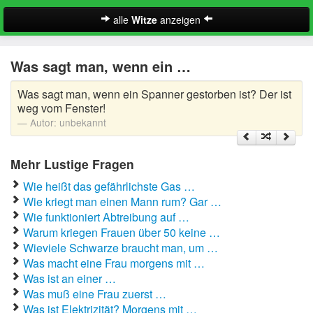
alle
Witze
anzeigen
Witze
Was sagt man, wenn ein …
A-Klasse Witze
Was sagt man, wenn ein Spanner gestorben ist? Der ist
Akademiker Witze
weg vom Fenster!
Autor:
unbekannt
Al Bundy Sprüche
Mehr Lustige Fragen
Alle Kinder Sprüche
Wie heißt das gefährlichste Gas …
Anrufbeantworter Ansagen
Wie kriegt man einen Mann rum? Gar …
Wie funktioniert Abtreibung auf …
Antiwitze
Warum kriegen Frauen über 50 keine …
Suche
Wieviele Schwarze braucht man, um …
Anwaltswitze
Was macht eine Frau morgens mit …
Was ist an einer …
Arbeitswitze
Was muß eine Frau zuerst …
Was ist Elektrizität? Morgens mit …
Arztwitze