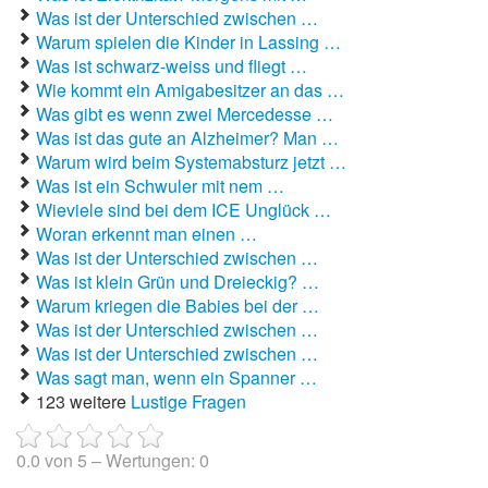
Was ist der Unterschied zwischen …
Warum spielen die Kinder in Lassing …
Autoaufkleber Sprüche
Was ist schwarz-weiss und fliegt …
Bankerwitze
Wie kommt ein Amigabesitzer an das …
Was gibt es wenn zwei Mercedesse …
Bart Simpson Sprüche
Was ist das gute an Alzheimer? Man …
Warum wird beim Systemabsturz jetzt …
Bauernregeln
Was ist ein Schwuler mit nem …
Wieviele sind bei dem ICE Unglück …
Bauernwitze
Woran erkennt man einen …
Was ist der Unterschied zwischen …
Bayern Witze
Was ist klein Grün und Dreieckig? …
Warum kriegen die Babies bei der …
Beamtenwitze
Was ist der Unterschied zwischen …
Was ist der Unterschied zwischen …
Bierwitze
Was sagt man, wenn ein Spanner …
123 weitere
Lustige Fragen
Bill Clinton Witze
Blondinenwitze
0.0
von
5
– Wertungen:
0