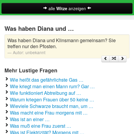
alle
Witze
anzeigen
Witze
Was haben Diana und …
A-Klasse Witze
Was haben Diana und Klinsmann gemeinsam? Sie
Akademiker Witze
treffen nur den Pfosten.
Autor:
unbekannt
Al Bundy Sprüche
Mehr Lustige Fragen
Alle Kinder Sprüche
Wie heißt das gefährlichste Gas …
Anrufbeantworter Ansagen
Wie kriegt man einen Mann rum? Gar …
Wie funktioniert Abtreibung auf …
Antiwitze
Warum kriegen Frauen über 50 keine …
Suche
Wieviele Schwarze braucht man, um …
Anwaltswitze
Was macht eine Frau morgens mit …
Was ist an einer …
Arbeitswitze
Was muß eine Frau zuerst …
Was ist Elektrizität? Morgens mit …
Arztwitze