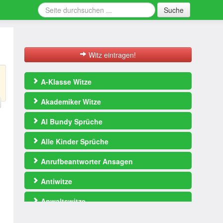
Suche
Witz eintragen!
A-Klasse Witze
Akademiker Witze
Al Bundy Sprüche
Alle Kinder Sprüche
Anrufbeantworter Ansagen
Antiwitze
Anwaltswitze
Arbeitswitze