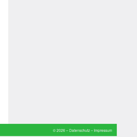
Arztwitze
Autoaufkleber Sprüche
Bankerwitze
Bart Simpson Sprüche
Bauernregeln
Bauernwitze
Bayern Witze
Beamtenwitze
Bierwitze
Bill Clinton Witze
© 2026 –
Datenschutz
–
Impressum
Blondinenwitze