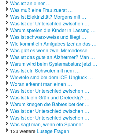
Was ist an einer …
Was muß eine Frau zuerst …
Autoaufkleber Sprüche
Was ist Elektrizität? Morgens mit …
Was ist der Unterschied zwischen …
Bankerwitze
Warum spielen die Kinder in Lassing …
Was ist schwarz-weiss und fliegt …
Bart Simpson Sprüche
Wie kommt ein Amigabesitzer an das …
Was gibt es wenn zwei Mercedesse …
Bauernregeln
Was ist das gute an Alzheimer? Man …
Bauernwitze
Warum wird beim Systemabsturz jetzt …
Was ist ein Schwuler mit nem …
Bayern Witze
Wieviele sind bei dem ICE Unglück …
Woran erkennt man einen …
Beamtenwitze
Was ist der Unterschied zwischen …
Was ist klein Grün und Dreieckig? …
Bierwitze
Warum kriegen die Babies bei der …
Was ist der Unterschied zwischen …
Bill Clinton Witze
Was ist der Unterschied zwischen …
Was sagt man, wenn ein Spanner …
Blondinenwitze
123 weitere
Lustige Fragen