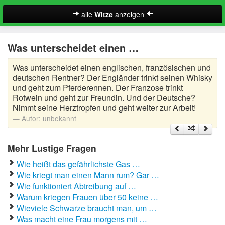
alle
Witze
anzeigen
Witze
Was unterscheidet einen …
A-Klasse Witze
Was unterscheidet einen englischen, französischen und
Akademiker Witze
deutschen Rentner? Der Engländer trinkt seinen Whisky
und geht zum Pferderennen. Der Franzose trinkt
Al Bundy Sprüche
Rotwein und geht zur Freundin. Und der Deutsche?
Nimmt seine Herztropfen und geht weiter zur Arbeit!
Alle Kinder Sprüche
Autor:
unbekannt
Anrufbeantworter Ansagen
Mehr Lustige Fragen
Antiwitze
Wie heißt das gefährlichste Gas …
Suche
Wie kriegt man einen Mann rum? Gar …
Anwaltswitze
Wie funktioniert Abtreibung auf …
Warum kriegen Frauen über 50 keine …
Arbeitswitze
Wieviele Schwarze braucht man, um …
Was macht eine Frau morgens mit …
Arztwitze