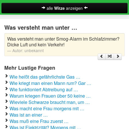
alle
Witze
anzeigen
Witze
Was versteht man unter …
A-Klasse Witze
Was versteht man unter Smog-Alarm im Schlafzimmer?
Akademiker Witze
Dicke Luft und kein Verkehr!
Autor:
unbekannt
Al Bundy Sprüche
Mehr Lustige Fragen
Alle Kinder Sprüche
Wie heißt das gefährlichste Gas …
Anrufbeantworter Ansagen
Wie kriegt man einen Mann rum? Gar …
Wie funktioniert Abtreibung auf …
Antiwitze
Warum kriegen Frauen über 50 keine …
Suche
Wieviele Schwarze braucht man, um …
Anwaltswitze
Was macht eine Frau morgens mit …
Was ist an einer …
Arbeitswitze
Was muß eine Frau zuerst …
Was ist Elektrizität? Morgens mit …
Arztwitze