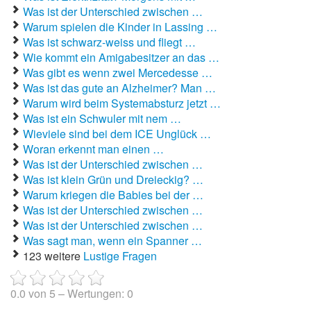
Was ist der Unterschied zwischen …
Warum spielen die Kinder in Lassing …
Autoaufkleber Sprüche
Was ist schwarz-weiss und fliegt …
Bankerwitze
Wie kommt ein Amigabesitzer an das …
Was gibt es wenn zwei Mercedesse …
Bart Simpson Sprüche
Was ist das gute an Alzheimer? Man …
Warum wird beim Systemabsturz jetzt …
Bauernregeln
Was ist ein Schwuler mit nem …
Wieviele sind bei dem ICE Unglück …
Bauernwitze
Woran erkennt man einen …
Was ist der Unterschied zwischen …
Bayern Witze
Was ist klein Grün und Dreieckig? …
Warum kriegen die Babies bei der …
Beamtenwitze
Was ist der Unterschied zwischen …
Was ist der Unterschied zwischen …
Bierwitze
Was sagt man, wenn ein Spanner …
123 weitere
Lustige Fragen
Bill Clinton Witze
Blondinenwitze
0.0
von
5
– Wertungen:
0