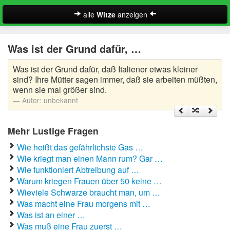
alle
Witze
anzeigen
Witze
Was ist der Grund dafür, …
A-Klasse Witze
Was ist der Grund dafür, daß Italiener etwas kleiner
Akademiker Witze
sind? Ihre Mütter sagen immer, daß sie arbeiten müßten,
wenn sie mal größer sind.
Al Bundy Sprüche
Autor:
unbekannt
Alle Kinder Sprüche
Mehr Lustige Fragen
Anrufbeantworter Ansagen
Wie heißt das gefährlichste Gas …
Wie kriegt man einen Mann rum? Gar …
Antiwitze
Wie funktioniert Abtreibung auf …
Suche
Warum kriegen Frauen über 50 keine …
Anwaltswitze
Wieviele Schwarze braucht man, um …
Was macht eine Frau morgens mit …
Arbeitswitze
Was ist an einer …
Was muß eine Frau zuerst …
Arztwitze