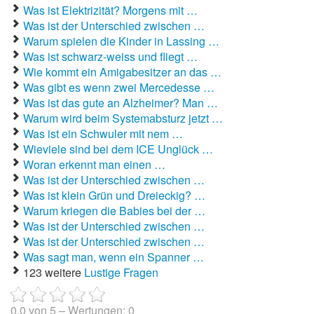
Was ist Elektrizität? Morgens mit …
Was ist der Unterschied zwischen …
Autoaufkleber Sprüche
Warum spielen die Kinder in Lassing …
Was ist schwarz-weiss und fliegt …
Bankerwitze
Wie kommt ein Amigabesitzer an das …
Bart Simpson Sprüche
Was gibt es wenn zwei Mercedesse …
Was ist das gute an Alzheimer? Man …
Bauernregeln
Warum wird beim Systemabsturz jetzt …
Was ist ein Schwuler mit nem …
Bauernwitze
Wieviele sind bei dem ICE Unglück …
Woran erkennt man einen …
Bayern Witze
Was ist der Unterschied zwischen …
Was ist klein Grün und Dreieckig? …
Beamtenwitze
Warum kriegen die Babies bei der …
Was ist der Unterschied zwischen …
Bierwitze
Was ist der Unterschied zwischen …
Was sagt man, wenn ein Spanner …
Bill Clinton Witze
123 weitere
Lustige Fragen
Blondinenwitze
0.0
von
5
– Wertungen:
0