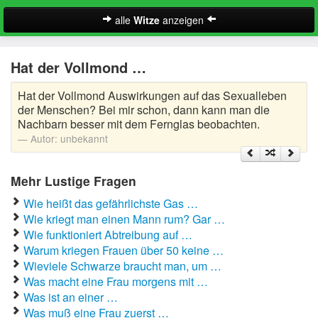
alle
Witze
anzeigen
Witze
Hat der Vollmond …
A-Klasse Witze
Hat der Vollmond Auswirkungen auf das Sexualleben
Akademiker Witze
der Menschen? Bei mir schon, dann kann man die
Nachbarn besser mit dem Fernglas beobachten.
Al Bundy Sprüche
Autor:
unbekannt
Alle Kinder Sprüche
Mehr Lustige Fragen
Anrufbeantworter Ansagen
Wie heißt das gefährlichste Gas …
Wie kriegt man einen Mann rum? Gar …
Antiwitze
Wie funktioniert Abtreibung auf …
Suche
Warum kriegen Frauen über 50 keine …
Anwaltswitze
Wieviele Schwarze braucht man, um …
Was macht eine Frau morgens mit …
Arbeitswitze
Was ist an einer …
Was muß eine Frau zuerst …
Arztwitze