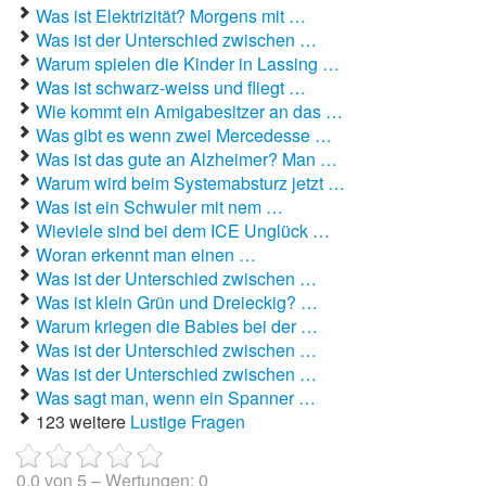
Was ist Elektrizität? Morgens mit …
Was ist der Unterschied zwischen …
Autoaufkleber Sprüche
Warum spielen die Kinder in Lassing …
Was ist schwarz-weiss und fliegt …
Bankerwitze
Wie kommt ein Amigabesitzer an das …
Bart Simpson Sprüche
Was gibt es wenn zwei Mercedesse …
Was ist das gute an Alzheimer? Man …
Bauernregeln
Warum wird beim Systemabsturz jetzt …
Was ist ein Schwuler mit nem …
Bauernwitze
Wieviele sind bei dem ICE Unglück …
Woran erkennt man einen …
Bayern Witze
Was ist der Unterschied zwischen …
Was ist klein Grün und Dreieckig? …
Beamtenwitze
Warum kriegen die Babies bei der …
Was ist der Unterschied zwischen …
Bierwitze
Was ist der Unterschied zwischen …
Was sagt man, wenn ein Spanner …
Bill Clinton Witze
123 weitere
Lustige Fragen
Blondinenwitze
0.0
von
5
– Wertungen:
0