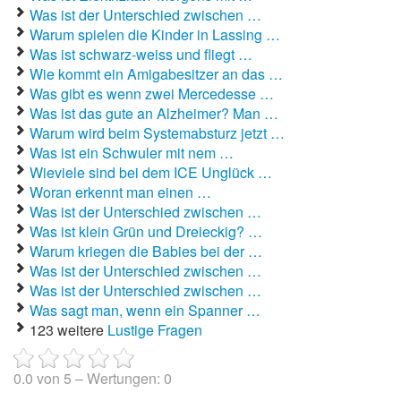
Was ist der Unterschied zwischen …
Warum spielen die Kinder in Lassing …
Autoaufkleber Sprüche
Was ist schwarz-weiss und fliegt …
Bankerwitze
Wie kommt ein Amigabesitzer an das …
Was gibt es wenn zwei Mercedesse …
Bart Simpson Sprüche
Was ist das gute an Alzheimer? Man …
Warum wird beim Systemabsturz jetzt …
Bauernregeln
Was ist ein Schwuler mit nem …
Wieviele sind bei dem ICE Unglück …
Bauernwitze
Woran erkennt man einen …
Was ist der Unterschied zwischen …
Bayern Witze
Was ist klein Grün und Dreieckig? …
Warum kriegen die Babies bei der …
Beamtenwitze
Was ist der Unterschied zwischen …
Was ist der Unterschied zwischen …
Bierwitze
Was sagt man, wenn ein Spanner …
123 weitere
Lustige Fragen
Bill Clinton Witze
Blondinenwitze
0.0
von
5
– Wertungen:
0