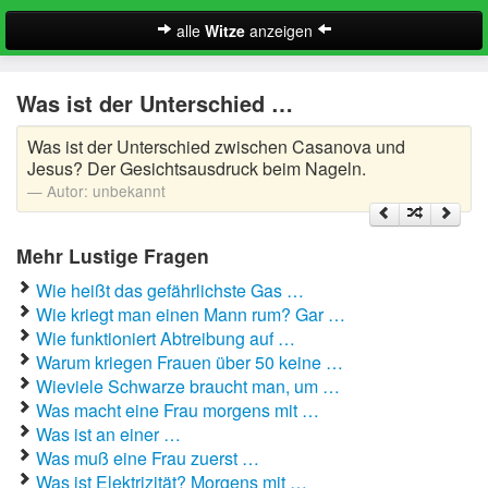
alle
Witze
anzeigen
Witze
Was ist der Unterschied …
A-Klasse Witze
Was ist der Unterschied zwischen Casanova und
Akademiker Witze
Jesus? Der Gesichtsausdruck beim Nageln.
Autor:
unbekannt
Al Bundy Sprüche
Mehr Lustige Fragen
Alle Kinder Sprüche
Wie heißt das gefährlichste Gas …
Anrufbeantworter Ansagen
Wie kriegt man einen Mann rum? Gar …
Wie funktioniert Abtreibung auf …
Antiwitze
Warum kriegen Frauen über 50 keine …
Suche
Wieviele Schwarze braucht man, um …
Anwaltswitze
Was macht eine Frau morgens mit …
Was ist an einer …
Arbeitswitze
Was muß eine Frau zuerst …
Was ist Elektrizität? Morgens mit …
Arztwitze