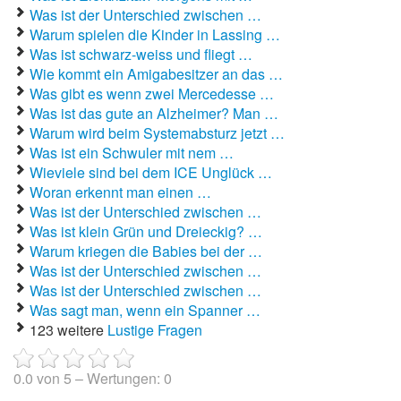
Was ist der Unterschied zwischen …
Warum spielen die Kinder in Lassing …
Autoaufkleber Sprüche
Was ist schwarz-weiss und fliegt …
Bankerwitze
Wie kommt ein Amigabesitzer an das …
Was gibt es wenn zwei Mercedesse …
Bart Simpson Sprüche
Was ist das gute an Alzheimer? Man …
Warum wird beim Systemabsturz jetzt …
Bauernregeln
Was ist ein Schwuler mit nem …
Wieviele sind bei dem ICE Unglück …
Bauernwitze
Woran erkennt man einen …
Was ist der Unterschied zwischen …
Bayern Witze
Was ist klein Grün und Dreieckig? …
Warum kriegen die Babies bei der …
Beamtenwitze
Was ist der Unterschied zwischen …
Was ist der Unterschied zwischen …
Bierwitze
Was sagt man, wenn ein Spanner …
123 weitere
Lustige Fragen
Bill Clinton Witze
Blondinenwitze
0.0
von
5
– Wertungen:
0