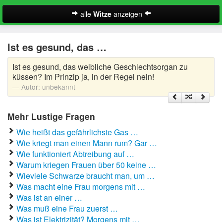
alle
Witze
anzeigen
Witze
Ist es gesund, das …
A-Klasse Witze
Ist es gesund, das weibliche Geschlechtsorgan zu
Akademiker Witze
küssen? Im Prinzip ja, in der Regel nein!
Autor:
unbekannt
Al Bundy Sprüche
Mehr Lustige Fragen
Alle Kinder Sprüche
Wie heißt das gefährlichste Gas …
Anrufbeantworter Ansagen
Wie kriegt man einen Mann rum? Gar …
Wie funktioniert Abtreibung auf …
Antiwitze
Warum kriegen Frauen über 50 keine …
Suche
Wieviele Schwarze braucht man, um …
Anwaltswitze
Was macht eine Frau morgens mit …
Was ist an einer …
Arbeitswitze
Was muß eine Frau zuerst …
Was ist Elektrizität? Morgens mit …
Arztwitze