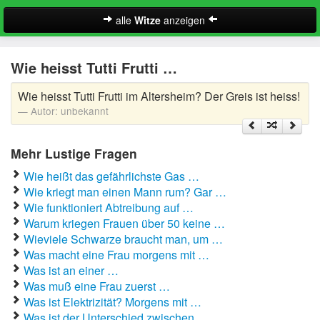
alle
Witze
anzeigen
Witze
Wie heisst Tutti Frutti …
A-Klasse Witze
Wie heisst Tutti Frutti im Altersheim? Der Greis ist heiss!
Akademiker Witze
Autor:
unbekannt
Al Bundy Sprüche
Mehr Lustige Fragen
Alle Kinder Sprüche
Wie heißt das gefährlichste Gas …
Wie kriegt man einen Mann rum? Gar …
Anrufbeantworter Ansagen
Wie funktioniert Abtreibung auf …
Warum kriegen Frauen über 50 keine …
Antiwitze
Suche
Wieviele Schwarze braucht man, um …
Was macht eine Frau morgens mit …
Anwaltswitze
Was ist an einer …
Was muß eine Frau zuerst …
Arbeitswitze
Was ist Elektrizität? Morgens mit …
Was ist der Unterschied zwischen …
Arztwitze