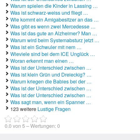
Warum spielen die Kinder in Lassing …
Autoaufkleber Sprüche
Was ist schwarz-weiss und fliegt …
Wie kommt ein Amigabesitzer an das …
Bankerwitze
Was gibt es wenn zwei Mercedesse …
Was ist das gute an Alzheimer? Man …
Bart Simpson Sprüche
Warum wird beim Systemabsturz jetzt …
Was ist ein Schwuler mit nem …
Bauernregeln
Wieviele sind bei dem ICE Unglück …
Woran erkennt man einen …
Bauernwitze
Was ist der Unterschied zwischen …
Was ist klein Grün und Dreieckig? …
Bayern Witze
Warum kriegen die Babies bei der …
Was ist der Unterschied zwischen …
Beamtenwitze
Was ist der Unterschied zwischen …
Was sagt man, wenn ein Spanner …
Bierwitze
123 weitere
Lustige Fragen
Bill Clinton Witze
0.0
von
5
– Wertungen:
0
Blondinenwitze