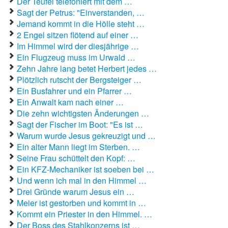
Der Teufel telefoniert mit dem …
Sagt der Petrus: "Einverstanden, …
Autoaufkleber Sprüche
Jemand kommt in die Hölle steht …
2 Engel sitzen flötend auf einer …
Bankerwitze
Im Himmel wird der diesjährige …
Ein Flugzeug muss im Urwald …
Bart Simpson Sprüche
Zehn Jahre lang betet Herbert jedes …
Plötzlich rutscht der Bergsteiger …
Bauernregeln
Ein Busfahrer und ein Pfarrer …
Ein Anwalt kam nach einer …
Bauernwitze
Die zehn wichtigsten Änderungen …
Sagt der Fischer im Boot: "Es ist …
Bayern Witze
Warum wurde Jesus gekreuzigt und …
Ein alter Mann liegt im Sterben. …
Beamtenwitze
Seine Frau schüttelt den Kopf: …
Ein KFZ-Mechaniker ist soeben bei …
Bierwitze
Und wenn ich mal in den Himmel …
Bill Clinton Witze
Drei Gründe warum Jesus ein …
Meier ist gestorben und kommt in …
Blondinenwitze
Kommt ein Priester in den Himmel. …
Der Boss des Stahlkonzerns ist …