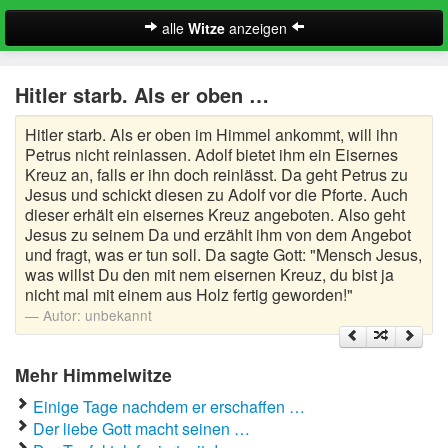
alle
Witze
anzeigen
Witze
Hitler starb. Als er oben …
A-Klasse Witze
Hitler starb. Als er oben im Himmel ankommt, will ihn
Akademiker Witze
Petrus nicht reinlassen. Adolf bietet ihm ein Eisernes
Kreuz an, falls er ihn doch reinlässt. Da geht Petrus zu
Al Bundy Sprüche
Jesus und schickt diesen zu Adolf vor die Pforte. Auch
dieser erhält ein eisernes Kreuz angeboten. Also geht
Jesus zu seinem Da und erzählt ihm von dem Angebot
Alle Kinder Sprüche
und fragt, was er tun soll. Da sagte Gott: "Mensch Jesus,
was willst Du den mit nem eisernen Kreuz, du bist ja
Anrufbeantworter Ansagen
nicht mal mit einem aus Holz fertig geworden!"
Autor:
unbekannt
Antiwitze
Suche
Anwaltswitze
Mehr Himmelwitze
Arbeitswitze
Einige Tage nachdem er erschaffen …
Der liebe Gott macht seinen …
Arztwitze