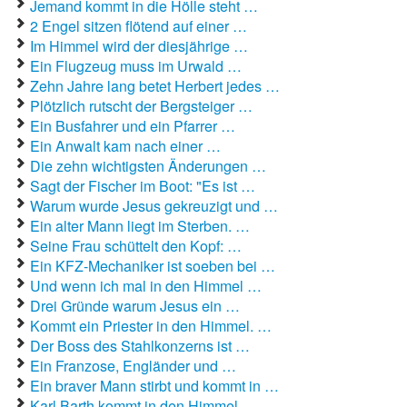
Jemand kommt in die Hölle steht …
2 Engel sitzen flötend auf einer …
Autoaufkleber Sprüche
Im Himmel wird der diesjährige …
Ein Flugzeug muss im Urwald …
Bankerwitze
Zehn Jahre lang betet Herbert jedes …
Plötzlich rutscht der Bergsteiger …
Bart Simpson Sprüche
Ein Busfahrer und ein Pfarrer …
Ein Anwalt kam nach einer …
Bauernregeln
Die zehn wichtigsten Änderungen …
Sagt der Fischer im Boot: "Es ist …
Bauernwitze
Warum wurde Jesus gekreuzigt und …
Ein alter Mann liegt im Sterben. …
Bayern Witze
Seine Frau schüttelt den Kopf: …
Beamtenwitze
Ein KFZ-Mechaniker ist soeben bei …
Und wenn ich mal in den Himmel …
Bierwitze
Drei Gründe warum Jesus ein …
Kommt ein Priester in den Himmel. …
Bill Clinton Witze
Der Boss des Stahlkonzerns ist …
Ein Franzose, Engländer und …
Blondinenwitze
Ein braver Mann stirbt und kommt in …
Karl Barth kommt in den Himmel. …