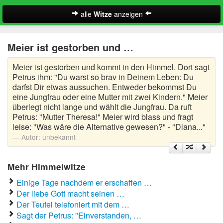
alle
Witze
anzeigen
Witze
Meier ist gestorben und …
A-Klasse Witze
Meier ist gestorben und kommt in den Himmel. Dort sagt
Akademiker Witze
Petrus ihm: "Du warst so brav in Deinem Leben: Du
darfst Dir etwas aussuchen. Entweder bekommst Du
Al Bundy Sprüche
eine Jungfrau oder eine Mutter mit zwei Kindern." Meier
überlegt nicht lange und wählt die Jungfrau. Da ruft
Petrus: "Mutter Theresa!" Meier wird blass und fragt
Alle Kinder Sprüche
leise: "Was wäre die Alternative gewesen?" - "Diana..."
Anrufbeantworter Ansagen
Autor:
unbekannt
Antiwitze
Mehr Himmelwitze
Suche
Anwaltswitze
Einige Tage nachdem er erschaffen …
Der liebe Gott macht seinen …
Arbeitswitze
Der Teufel telefoniert mit dem …
Sagt der Petrus: "Einverstanden, …
Arztwitze