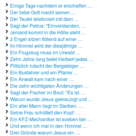
Einige Tage nachdem er erschaffen …
Autoaufkleber Sprüche
Der liebe Gott macht seinen …
Der Teufel telefoniert mit dem …
Bankerwitze
Sagt der Petrus: "Einverstanden, …
Jemand kommt in die Hölle steht …
Bart Simpson Sprüche
2 Engel sitzen flötend auf einer …
Im Himmel wird der diesjährige …
Bauernregeln
Ein Flugzeug muss im Urwald …
Zehn Jahre lang betet Herbert jedes …
Bauernwitze
Plötzlich rutscht der Bergsteiger …
Ein Busfahrer und ein Pfarrer …
Bayern Witze
Ein Anwalt kam nach einer …
Die zehn wichtigsten Änderungen …
Beamtenwitze
Sagt der Fischer im Boot: "Es ist …
Warum wurde Jesus gekreuzigt und …
Bierwitze
Ein alter Mann liegt im Sterben. …
Seine Frau schüttelt den Kopf: …
Bill Clinton Witze
Ein KFZ-Mechaniker ist soeben bei …
Und wenn ich mal in den Himmel …
Blondinenwitze
Drei Gründe warum Jesus ein …