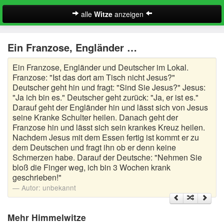
alle
Witze
anzeigen
Witze
Ein Franzose, Engländer …
A-Klasse Witze
Ein Franzose, Engländer und Deutscher im Lokal.
Akademiker Witze
Franzose: "Ist das dort am Tisch nicht Jesus?"
Deutscher geht hin und fragt: "Sind Sie Jesus?" Jesus:
Al Bundy Sprüche
"Ja ich bin es." Deutscher geht zurück: "Ja, er ist es."
Darauf geht der Engländer hin und lässt sich von Jesus
seine Kranke Schulter heilen. Danach geht der
Alle Kinder Sprüche
Franzose hin und lässt sich sein krankes Kreuz heilen.
Nachdem Jesus mit dem Essen fertig ist kommt er zu
Anrufbeantworter Ansagen
dem Deutschen und fragt ihn ob er denn keine
Schmerzen habe. Darauf der Deutsche: "Nehmen Sie
Antiwitze
Suche
bloß die Finger weg, ich bin 3 Wochen krank
geschrieben!"
Anwaltswitze
Autor:
unbekannt
Arbeitswitze
Mehr Himmelwitze
Arztwitze