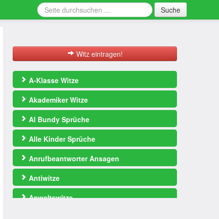
Suche
Witz eintragen!
A-Klasse Witze
Akademiker Witze
Al Bundy Sprüche
Alle Kinder Sprüche
Anrufbeantworter Ansagen
Antiwitze
Anwaltswitze
Arbeitswitze