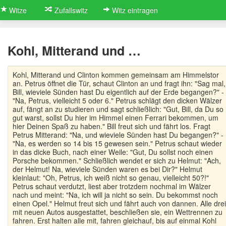
Witze
Zufallswitz
Witz eintragen
Kohl, Mitterand und …
Kohl, Mitterand und Clinton kommen gemeinsam am Himmelstor
an. Petrus öffnet die Tür, schaut Clinton an und fragt ihn: "Sag mal,
Bill, wieviele Sünden hast Du eigentlich auf der Erde begangen?" -
"Na, Petrus, vielleicht 5 oder 6." Petrus schlägt den dicken Wälzer
auf, fängt an zu studieren und sagt schließlich: "Gut, Bill, da Du so
gut warst, sollst Du hier im Himmel einen Ferrari bekommen, um
hier Deinen Spaß zu haben." Bill freut sich und fährt los. Fragt
Petrus Mitterand: "Na, und wieviele Sünden hast Du begangen?" -
"Na, es werden so 14 bis 15 gewesen sein." Petrus schaut wieder
in das dicke Buch, nach einer Weile: "Gut, Du sollst noch einen
Porsche bekommen." Schließlich wendet er sich zu Helmut: "Ach,
der Helmut! Na, wieviele Sünden waren es bei Dir?" Helmut
kleinlaut: "Oh, Petrus, ich weiß nicht so genau, vielleicht 50?!"
Petrus schaut verdutzt, liest aber trotzdem nochmal im Wälzer
nach und meint: "Na, ich will ja nicht so sein. Du bekommst noch
einen Opel." Helmut freut sich und fährt auch von dannen. Alle drei
mit neuen Autos ausgestattet, beschließen sie, ein Wettrennen zu
fahren. Erst halten alle mit, fahren gleichauf, bis auf einmal Kohl