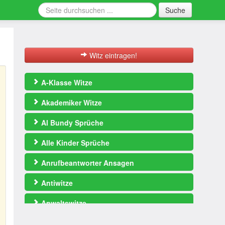
Suche
Witz eintragen!
A-Klasse Witze
Akademiker Witze
Al Bundy Sprüche
Alle Kinder Sprüche
Anrufbeantworter Ansagen
Antiwitze
Anwaltswitze
Arbeitswitze