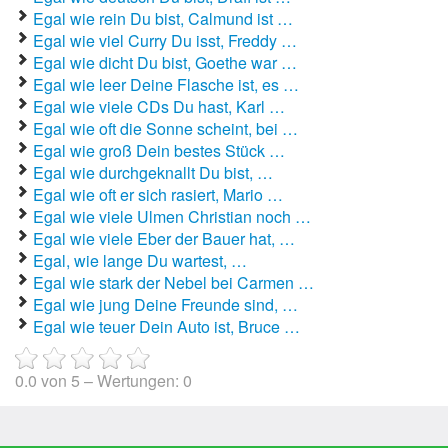
Egal wie rein Du bist, Calmund ist …
Autoaufkleber Sprüche
Egal wie viel Curry Du isst, Freddy …
Egal wie dicht Du bist, Goethe war …
Bankerwitze
Egal wie leer Deine Flasche ist, es …
Egal wie viele CDs Du hast, Karl …
Bart Simpson Sprüche
Egal wie oft die Sonne scheint, bei …
Egal wie groß Dein bestes Stück …
Bauernregeln
Egal wie durchgeknallt Du bist, …
Egal wie oft er sich rasiert, Mario …
Bauernwitze
Egal wie viele Ulmen Christian noch …
Egal wie viele Eber der Bauer hat, …
Bayern Witze
Egal, wie lange Du wartest, …
Egal wie stark der Nebel bei Carmen …
Beamtenwitze
Egal wie jung Deine Freunde sind, …
Egal wie teuer Dein Auto ist, Bruce …
Bierwitze
Bill Clinton Witze
0.0
von
5
– Wertungen:
0
Blondinenwitze