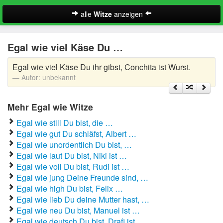
alle
Witze
anzeigen
Witze
Egal wie viel Käse Du …
A-Klasse Witze
Egal wie viel Käse Du ihr gibst, Conchita ist Wurst.
Akademiker Witze
Autor:
unbekannt
Al Bundy Sprüche
Mehr Egal wie Witze
Alle Kinder Sprüche
Egal wie still Du bist, die …
Egal wie gut Du schläfst, Albert …
Anrufbeantworter Ansagen
Egal wie unordentlich Du bist, …
Egal wie laut Du bist, Niki ist …
Antiwitze
Suche
Egal wie voll Du bist, Rudi ist …
Egal wie jung Deine Freunde sind, …
Anwaltswitze
Egal wie high Du bist, Felix …
Egal wie lieb Du deine Mutter hast, …
Arbeitswitze
Egal wie neu Du bist, Manuel ist …
Egal wie deutsch Du bist, Drafi ist …
Arztwitze