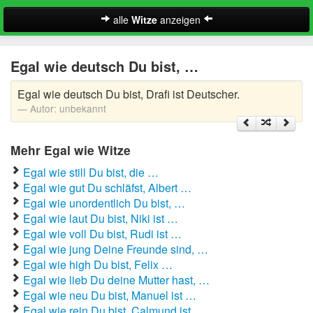
alle
Witze
anzeigen
Witze
Egal wie deutsch Du bist, …
A-Klasse Witze
Egal wie deutsch Du bist, Drafi ist Deutscher.
Akademiker Witze
Autor:
unbekannt
Al Bundy Sprüche
Mehr Egal wie Witze
Alle Kinder Sprüche
Egal wie still Du bist, die …
Egal wie gut Du schläfst, Albert …
Anrufbeantworter Ansagen
Egal wie unordentlich Du bist, …
Egal wie laut Du bist, Niki ist …
Antiwitze
Suche
Egal wie voll Du bist, Rudi ist …
Egal wie jung Deine Freunde sind, …
Anwaltswitze
Egal wie high Du bist, Felix …
Egal wie lieb Du deine Mutter hast, …
Arbeitswitze
Egal wie neu Du bist, Manuel ist …
Egal wie rein Du bist, Calmund ist …
Arztwitze