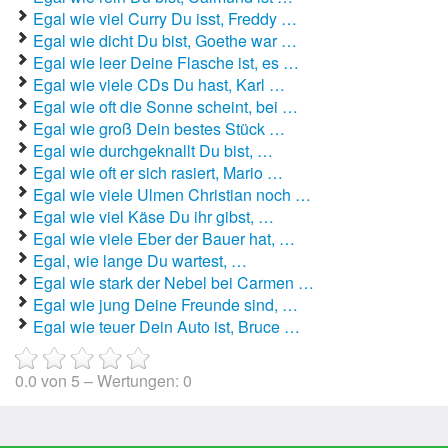
Egal wie viel Curry Du isst, Freddy …
Autoaufkleber Sprüche
Egal wie dicht Du bist, Goethe war …
Egal wie leer Deine Flasche ist, es …
Bankerwitze
Egal wie viele CDs Du hast, Karl …
Egal wie oft die Sonne scheint, bei …
Bart Simpson Sprüche
Egal wie groß Dein bestes Stück …
Egal wie durchgeknallt Du bist, …
Bauernregeln
Egal wie oft er sich rasiert, Mario …
Egal wie viele Ulmen Christian noch …
Bauernwitze
Egal wie viel Käse Du ihr gibst, …
Egal wie viele Eber der Bauer hat, …
Bayern Witze
Egal, wie lange Du wartest, …
Egal wie stark der Nebel bei Carmen …
Beamtenwitze
Egal wie jung Deine Freunde sind, …
Egal wie teuer Dein Auto ist, Bruce …
Bierwitze
Bill Clinton Witze
0.0
von
5
– Wertungen:
0
Blondinenwitze