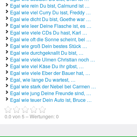
Egal wie rein Du bist, Calmund ist …
Autoaufkleber Sprüche
Egal wie viel Curry Du isst, Freddy …
Egal wie dicht Du bist, Goethe war …
Bankerwitze
Egal wie leer Deine Flasche ist, es …
Egal wie viele CDs Du hast, Karl …
Bart Simpson Sprüche
Egal wie oft die Sonne scheint, bei …
Egal wie groß Dein bestes Stück …
Bauernregeln
Egal wie durchgeknallt Du bist, …
Egal wie viele Ulmen Christian noch …
Bauernwitze
Egal wie viel Käse Du ihr gibst, …
Egal wie viele Eber der Bauer hat, …
Bayern Witze
Egal, wie lange Du wartest, …
Egal wie stark der Nebel bei Carmen …
Beamtenwitze
Egal wie jung Deine Freunde sind, …
Egal wie teuer Dein Auto ist, Bruce …
Bierwitze
Bill Clinton Witze
0.0
von
5
– Wertungen:
0
Blondinenwitze