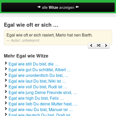
alle
Witze
anzeigen
Witze
Egal wie oft er sich …
A-Klasse Witze
Egal wie oft er sich rasiert, Mario hat nen Barth.
Akademiker Witze
Autor:
unbekannt
Al Bundy Sprüche
Mehr Egal wie Witze
Alle Kinder Sprüche
Egal wie still Du bist, die …
Egal wie gut Du schläfst, Albert …
Anrufbeantworter Ansagen
Egal wie unordentlich Du bist, …
Egal wie laut Du bist, Niki ist …
Antiwitze
Suche
Egal wie voll Du bist, Rudi ist …
Egal wie jung Deine Freunde sind, …
Anwaltswitze
Egal wie high Du bist, Felix …
Egal wie lieb Du deine Mutter hast, …
Arbeitswitze
Egal wie neu Du bist, Manuel ist …
Egal wie deutsch Du bist, Drafi ist …
Arztwitze