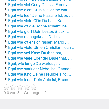
Egal wie viel Curry Du isst, Freddy …
Autoaufkleber Sprüche
Egal wie dicht Du bist, Goethe war …
Egal wie leer Deine Flasche ist, es …
Bankerwitze
Egal wie viele CDs Du hast, Karl …
Egal wie oft die Sonne scheint, bei …
Bart Simpson Sprüche
Egal wie groß Dein bestes Stück …
Egal wie durchgeknallt Du bist, …
Bauernregeln
Egal wie oft er sich rasiert, Mario …
Egal wie viele Ulmen Christian noch …
Bauernwitze
Egal wie viel Käse Du ihr gibst, …
Egal wie viele Eber der Bauer hat, …
Bayern Witze
Egal, wie lange Du wartest, …
Egal wie stark der Nebel bei Carmen …
Beamtenwitze
Egal wie jung Deine Freunde sind, …
Egal wie teuer Dein Auto ist, Bruce …
Bierwitze
Bill Clinton Witze
0.0
von
5
– Wertungen:
0
Blondinenwitze