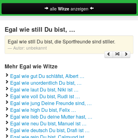
alle
Witze
anzeigen
Witze
Egal wie still Du bist, …
A-Klasse Witze
Egal wie still Du bist, die Sportfreunde sind stiller.
Akademiker Witze
Autor:
unbekannt
Al Bundy Sprüche
Mehr Egal wie Witze
Alle Kinder Sprüche
Egal wie gut Du schläfst, Albert …
Egal wie unordentlich Du bist, …
Anrufbeantworter Ansagen
Egal wie laut Du bist, Niki ist …
Egal wie voll Du bist, Rudi ist …
Antiwitze
Suche
Egal wie jung Deine Freunde sind, …
Egal wie high Du bist, Felix …
Anwaltswitze
Egal wie lieb Du deine Mutter hast, …
Egal wie neu Du bist, Manuel ist …
Arbeitswitze
Egal wie deutsch Du bist, Drafi ist …
Egal wie rein Du bist, Calmund ist …
Arztwitze