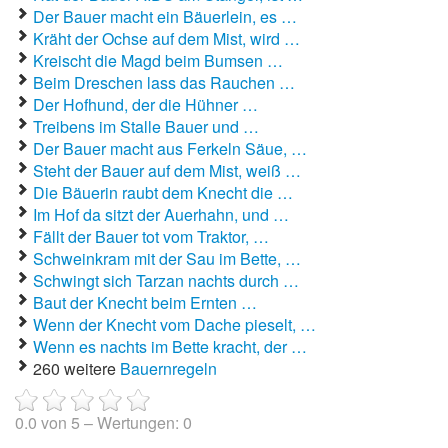
Der Bauer macht ein Bäuerlein, es …
Kräht der Ochse auf dem Mist, wird …
Autoaufkleber Sprüche
Kreischt die Magd beim Bumsen …
Bankerwitze
Beim Dreschen lass das Rauchen …
Der Hofhund, der die Hühner …
Bart Simpson Sprüche
Treibens im Stalle Bauer und …
Der Bauer macht aus Ferkeln Säue, …
Bauernregeln
Steht der Bauer auf dem Mist, weiß …
Die Bäuerin raubt dem Knecht die …
Bauernwitze
Im Hof da sitzt der Auerhahn, und …
Fällt der Bauer tot vom Traktor, …
Bayern Witze
Schweinkram mit der Sau im Bette, …
Schwingt sich Tarzan nachts durch …
Beamtenwitze
Baut der Knecht beim Ernten …
Wenn der Knecht vom Dache pieselt, …
Bierwitze
Wenn es nachts im Bette kracht, der …
260 weitere
Bauernregeln
Bill Clinton Witze
Blondinenwitze
0.0
von
5
– Wertungen:
0