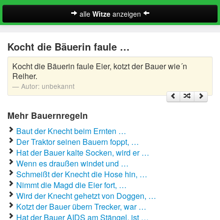
alle
Witze
anzeigen
Witze
Kocht die Bäuerin faule …
A-Klasse Witze
Kocht die Bäuerin faule Eier, kotzt der Bauer wie´n
Akademiker Witze
Reiher.
Autor:
unbekannt
Al Bundy Sprüche
Mehr Bauernregeln
Alle Kinder Sprüche
Baut der Knecht beim Ernten …
Anrufbeantworter Ansagen
Der Traktor seinen Bauern foppt, …
Hat der Bauer kalte Socken, wird er …
Antiwitze
Wenn es draußen windet und …
Suche
Schmeißt der Knecht die Hose hin, …
Anwaltswitze
Nimmt die Magd die Eier fort, …
Wird der Knecht gehetzt von Doggen, …
Arbeitswitze
Kotzt der Bauer übern Trecker, war …
Hat der Bauer AIDS am Stängel, ist …
Arztwitze