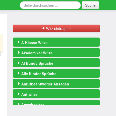
Suche
Witz eintragen!
h
A-Klasse Witze
Akademiker Witze
Al Bundy Sprüche
Alle Kinder Sprüche
Anrufbeantworter Ansagen
Antiwitze
Anwaltswitze
Arbeitswitze