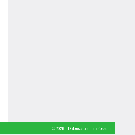
Arztwitze
Autoaufkleber Sprüche
Bankerwitze
Bart Simpson Sprüche
Bauernregeln
Bauernwitze
Bayern Witze
Beamtenwitze
Bierwitze
Bill Clinton Witze
© 2026 –
Datenschutz
–
Impressum
Blondinenwitze