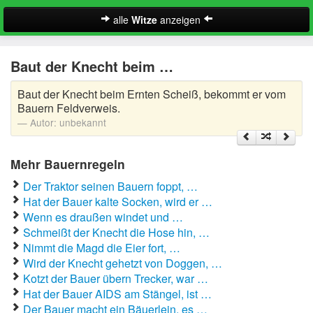
alle
Witze
anzeigen
Witze
Baut der Knecht beim …
A-Klasse Witze
Baut der Knecht beim Ernten Scheiß, bekommt er vom
Akademiker Witze
Bauern Feldverweis.
Autor:
unbekannt
Al Bundy Sprüche
Mehr Bauernregeln
Alle Kinder Sprüche
Der Traktor seinen Bauern foppt, …
Anrufbeantworter Ansagen
Hat der Bauer kalte Socken, wird er …
Wenn es draußen windet und …
Antiwitze
Schmeißt der Knecht die Hose hin, …
Suche
Nimmt die Magd die Eier fort, …
Anwaltswitze
Wird der Knecht gehetzt von Doggen, …
Kotzt der Bauer übern Trecker, war …
Arbeitswitze
Hat der Bauer AIDS am Stängel, ist …
Der Bauer macht ein Bäuerlein, es …
Arztwitze