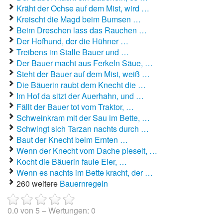
Kräht der Ochse auf dem Mist, wird …
Kreischt die Magd beim Bumsen …
Autoaufkleber Sprüche
Beim Dreschen lass das Rauchen …
Bankerwitze
Der Hofhund, der die Hühner …
Treibens im Stalle Bauer und …
Bart Simpson Sprüche
Der Bauer macht aus Ferkeln Säue, …
Steht der Bauer auf dem Mist, weiß …
Bauernregeln
Die Bäuerin raubt dem Knecht die …
Im Hof da sitzt der Auerhahn, und …
Bauernwitze
Fällt der Bauer tot vom Traktor, …
Schweinkram mit der Sau im Bette, …
Bayern Witze
Schwingt sich Tarzan nachts durch …
Baut der Knecht beim Ernten …
Beamtenwitze
Wenn der Knecht vom Dache pieselt, …
Kocht die Bäuerin faule Eier, …
Bierwitze
Wenn es nachts im Bette kracht, der …
260 weitere
Bauernregeln
Bill Clinton Witze
Blondinenwitze
0.0
von
5
– Wertungen:
0