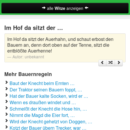
alle
Witze
anzeigen
Witze
Im Hof da sitzt der …
A-Klasse Witze
Im Hof da sitzt der Auerhahn, und schaut erbost den
Akademiker Witze
Bauern an, denn dort oben auf der Tenne, sitzt die
entblößte Auerhenne!
Al Bundy Sprüche
Autor:
unbekannt
Alle Kinder Sprüche
Mehr Bauernregeln
Anrufbeantworter Ansagen
Baut der Knecht beim Ernten …
Der Traktor seinen Bauern foppt, …
Antiwitze
Hat der Bauer kalte Socken, wird er …
Suche
Wenn es draußen windet und …
Anwaltswitze
Schmeißt der Knecht die Hose hin, …
Nimmt die Magd die Eier fort, …
Arbeitswitze
Wird der Knecht gehetzt von Doggen, …
Kotzt der Bauer übern Trecker, war …
Arztwitze