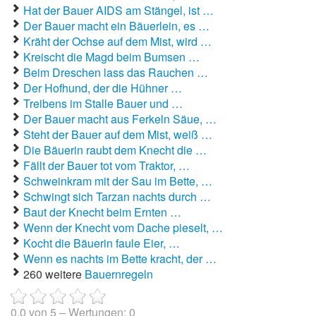
Hat der Bauer AIDS am Stängel, ist …
Der Bauer macht ein Bäuerlein, es …
Autoaufkleber Sprüche
Kräht der Ochse auf dem Mist, wird …
Kreischt die Magd beim Bumsen …
Bankerwitze
Beim Dreschen lass das Rauchen …
Bart Simpson Sprüche
Der Hofhund, der die Hühner …
Treibens im Stalle Bauer und …
Bauernregeln
Der Bauer macht aus Ferkeln Säue, …
Steht der Bauer auf dem Mist, weiß …
Bauernwitze
Die Bäuerin raubt dem Knecht die …
Fällt der Bauer tot vom Traktor, …
Bayern Witze
Schweinkram mit der Sau im Bette, …
Schwingt sich Tarzan nachts durch …
Beamtenwitze
Baut der Knecht beim Ernten …
Wenn der Knecht vom Dache pieselt, …
Bierwitze
Kocht die Bäuerin faule Eier, …
Wenn es nachts im Bette kracht, der …
Bill Clinton Witze
260 weitere
Bauernregeln
Blondinenwitze
0.0
von
5
– Wertungen:
0