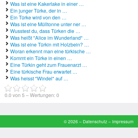
Was ist eine Kakerlake in einer …
Ein junger Türke, der in …
Autoaufkleber Sprüche
Ein Türke wird von den …
Was ist eine Mülltonne unter ner …
Bankerwitze
Wusstest du, dass Türken die …
Was heißt "Alice im Wunderland" …
Bart Simpson Sprüche
Was ist eine Türkin mit Holzbein? …
Bauernregeln
Woran erkennt man eine türkische …
Kommt ein Türke in einen …
Bauernwitze
Eine Türkin geht zum Frauenarzt …
Eine türkische Frau erwartet …
Bayern Witze
Was heisst "Windel" auf …
Beamtenwitze
0.0
von
5
– Wertungen:
0
Bierwitze
Bill Clinton Witze
© 2026 –
Datenschutz
–
Impressum
Blondinenwitze