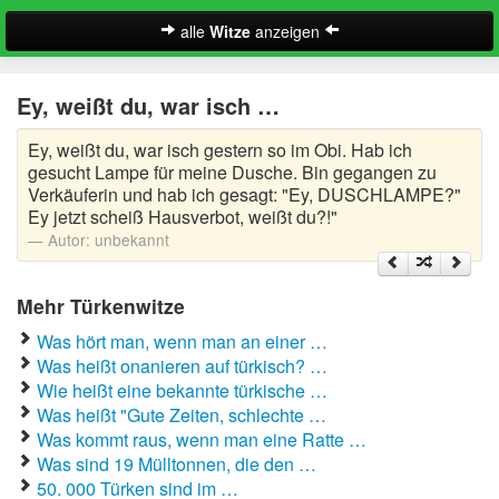
alle
Witze
anzeigen
Witze
Ey, weißt du, war isch …
A-Klasse Witze
Ey, weißt du, war isch gestern so im Obi. Hab ich
Akademiker Witze
gesucht Lampe für meine Dusche. Bin gegangen zu
Verkäuferin und hab ich gesagt: "Ey, DUSCHLAMPE?"
Al Bundy Sprüche
Ey jetzt scheiß Hausverbot, weißt du?!"
Autor:
unbekannt
Alle Kinder Sprüche
Mehr Türkenwitze
Anrufbeantworter Ansagen
Was hört man, wenn man an einer …
Antiwitze
Was heißt onanieren auf türkisch? …
Suche
Wie heißt eine bekannte türkische …
Anwaltswitze
Was heißt "Gute Zeiten, schlechte …
Was kommt raus, wenn man eine Ratte …
Arbeitswitze
Was sind 19 Mülltonnen, die den …
50. 000 Türken sind im …
Arztwitze