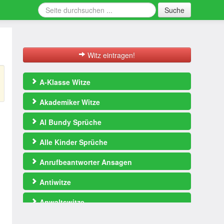
Suche
Witz eintragen!
A-Klasse Witze
Akademiker Witze
Al Bundy Sprüche
Alle Kinder Sprüche
Anrufbeantworter Ansagen
Antiwitze
Anwaltswitze
Arbeitswitze