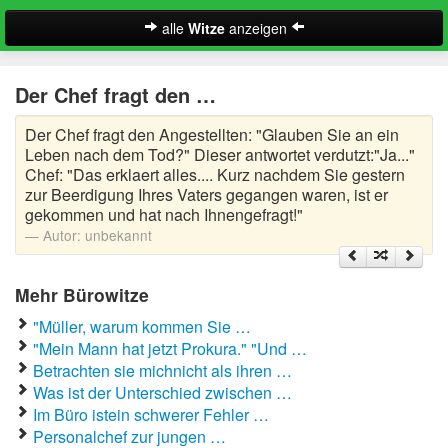
alle
Witze
anzeigen
Witze
Der Chef fragt den …
A-Klasse Witze
Der Chef fragt den Angestellten: "Glauben Sie an ein
Akademiker Witze
Leben nach dem Tod?" Dieser antwortet verdutzt:"Ja..."
Chef: "Das erklaert alles.... Kurz nachdem Sie gestern
Al Bundy Sprüche
zur Beerdigung Ihres Vaters gegangen waren, ist er
gekommen und hat nach Ihnengefragt!"
Alle Kinder Sprüche
Autor:
unbekannt
Anrufbeantworter Ansagen
Mehr Bürowitze
Antiwitze
"Müller, warum kommen Sie …
Suche
"Mein Mann hat jetzt Prokura." "Und …
Anwaltswitze
Betrachten sie michnicht als ihren …
Was ist der Unterschied zwischen …
Arbeitswitze
Im Büro istein schwerer Fehler …
Personalchef zur jungen …
Arztwitze