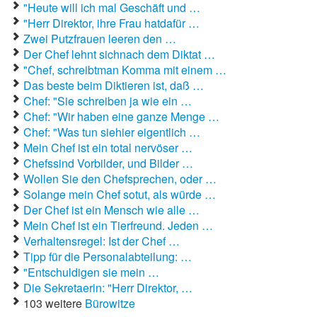
"Heute will ich mal Geschäft und …
"Herr Direktor, ihre Frau hatdafür …
Autoaufkleber Sprüche
Zwei Putzfrauen leeren den …
Der Chef lehnt sichnach dem Diktat …
Bankerwitze
"Chef, schreibtman Komma mit einem …
Das beste beim Diktieren ist, daß …
Bart Simpson Sprüche
Chef: "Sie schreiben ja wie ein …
Chef: "Wir haben eine ganze Menge …
Bauernregeln
Chef: "Was tun siehier eigentlich …
Bauernwitze
Mein Chef ist ein total nervöser …
Chefssind Vorbilder, und Bilder …
Bayern Witze
Wollen Sie den Chefsprechen, oder …
Solange mein Chef sotut, als würde …
Beamtenwitze
Der Chef ist ein Mensch wie alle …
Mein Chef ist ein Tierfreund. Jeden …
Bierwitze
Verhaltensregel: Ist der Chef …
Tipp für die Personalabteilung: …
Bill Clinton Witze
"Entschuldigen sie mein …
Die Sekretaerin: "Herr Direktor, …
Blondinenwitze
103 weitere
Bürowitze