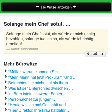
alle
Witze
anzeigen
Witze
Solange mein Chef sotut, …
A-Klasse Witze
Solange mein Chef sotut, als würde er mich richtig
Akademiker Witze
bezahlen, solange tue ich so, als würde ichrichtig
arbeiten!
Al Bundy Sprüche
Autor:
unbekannt
Alle Kinder Sprüche
Mehr Bürowitze
Anrufbeantworter Ansagen
"Müller, warum kommen Sie …
"Mein Mann hat jetzt Prokura." "Und …
Antiwitze
Betrachten sie michnicht als ihren …
Suche
Was ist der Unterschied zwischen …
Anwaltswitze
Im Büro istein schwerer Fehler …
Personalchef zur jungen …
Arbeitswitze
"Heute will ich mal Geschäft und …
"Herr Direktor, ihre Frau hatdafür …
Arztwitze