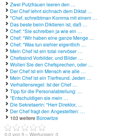
Zwei Putzfrauen leeren den …
Der Chef lehnt sichnach dem Diktat …
Autoaufkleber Sprüche
"Chef, schreibtman Komma mit einem …
Das beste beim Diktieren ist, daß …
Bankerwitze
Chef: "Sie schreiben ja wie ein …
Bart Simpson Sprüche
Chef: "Wir haben eine ganze Menge …
Chef: "Was tun siehier eigentlich …
Bauernregeln
Mein Chef ist ein total nervöser …
Chefssind Vorbilder, und Bilder …
Bauernwitze
Wollen Sie den Chefsprechen, oder …
Der Chef ist ein Mensch wie alle …
Bayern Witze
Mein Chef ist ein Tierfreund. Jeden …
Verhaltensregel: Ist der Chef …
Beamtenwitze
Tipp für die Personalabteilung: …
"Entschuldigen sie mein …
Bierwitze
Die Sekretaerin: "Herr Direktor, …
Der Chef fragt den Angestellten: …
Bill Clinton Witze
103 weitere
Bürowitze
Blondinenwitze
0.0
von
5
– Wertungen:
0