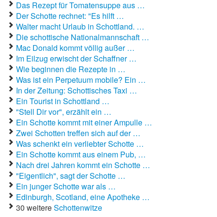
Das Rezept für Tomatensuppe aus …
Der Schotte rechnet: "Es hilft …
Autoaufkleber Sprüche
Walter macht Urlaub in Schottland. …
Die schottische Nationalmannschaft …
Bankerwitze
Mac Donald kommt völlig außer …
Im Eilzug erwischt der Schaffner …
Bart Simpson Sprüche
Wie beginnen die Rezepte in …
Was ist ein Perpetuum mobile? Ein …
Bauernregeln
In der Zeitung: Schottisches Taxi …
Bauernwitze
Ein Tourist in Schottland …
"Stell Dir vor", erzählt ein …
Bayern Witze
Ein Schotte kommt mit einer Ampulle …
Zwei Schotten treffen sich auf der …
Beamtenwitze
Was schenkt ein verliebter Schotte …
Ein Schotte kommt aus einem Pub, …
Bierwitze
Nach drei Jahren kommt ein Schotte …
"Eigentlich", sagt der Schotte …
Bill Clinton Witze
Ein junger Schotte war als …
Edinburgh, Scotland, eine Apotheke …
Blondinenwitze
30 weitere
Schottenwitze