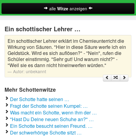
alle
Witze
anzeigen
Witze
Ein schottischer Lehrer …
A-Klasse Witze
Ein schottischer Lehrer erklärt im Chemieunterricht die
Akademiker Witze
Wirkung von Säuren. "Hier in diese Säure werfe ich ein
Geldstück. Wird es sich auflösen?" - "Nein", rufen die
Al Bundy Sprüche
Schüler einstimmig. "Sehr gut! Und warum nicht?" -
"Weil sie es dann nicht hineinwerfen würden."
Alle Kinder Sprüche
Autor:
unbekannt
Anrufbeantworter Ansagen
Mehr Schottenwitze
Antiwitze
Der Schotte hatte seinen …
Suche
Fragt der Schotte seinen Kumpel: …
Anwaltswitze
Was macht ein Schotte, wenn ihm der …
"Hast Du Deine neuen Schuhe an?" …
Arbeitswitze
Ein Schotte besucht seinen Freund. …
Der schwerhörige Schotte sitzt …
Arztwitze