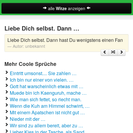
alle
Witze
anzeigen
Witze
Liebe Dich selbst. Dann …
A-Klasse Witze
Liebe Dich selbst. Dann hast Du wenigstens einen Fan
Akademiker Witze
Autor:
unbekannt
Al Bundy Sprüche
Mehr Coole Sprüche
Alle Kinder Sprüche
Eintritt umsonst.... Sie zahlen …
Ich bin nur einer von vielen. …
Anrufbeantworter Ansagen
Gott hat warscheinlich etwas mit …
Muede bin ich Kaenguruh, mache …
Antiwitze
Suche
Wie man sich fettet, so riecht man.
Wenn die Kuh am Himmel schwirrt, …
Anwaltswitze
Mit einem Apatschen ist nicht gut …
Nieder mit der …
Arbeitswitze
Wir sind zu allem bereit, aber zu …
Lieber Kies in der Tasche, als Sand …
Arztwitze