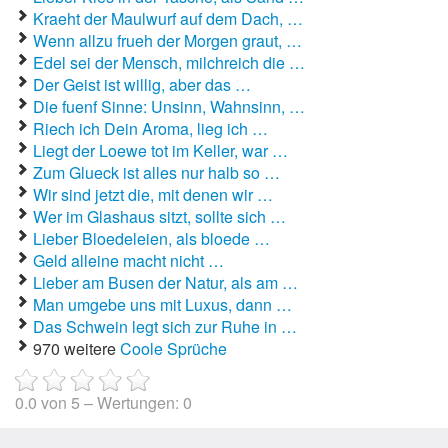
Kraeht der Maulwurf auf dem Dach, …
Autoaufkleber Sprüche
Wenn allzu frueh der Morgen graut, …
Edel sei der Mensch, milchreich die …
Bankerwitze
Der Geist ist willig, aber das …
Die fuenf Sinne: Unsinn, Wahnsinn, …
Bart Simpson Sprüche
Riech ich Dein Aroma, lieg ich …
Liegt der Loewe tot im Keller, war …
Bauernregeln
Zum Glueck ist alles nur halb so …
Wir sind jetzt die, mit denen wir …
Bauernwitze
Wer im Glashaus sitzt, sollte sich …
Lieber Bloedeleien, als bloede …
Bayern Witze
Geld alleine macht nicht …
Lieber am Busen der Natur, als am …
Beamtenwitze
Man umgebe uns mit Luxus, dann …
Das Schwein legt sich zur Ruhe in …
Bierwitze
970 weitere
Coole Sprüche
Bill Clinton Witze
0.0
von
5
– Wertungen:
0
Blondinenwitze