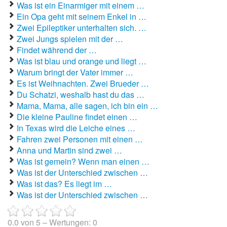
Was ist ein Einarmiger mit einem …
Ein Opa geht mit seinem Enkel in …
Autoaufkleber Sprüche
Zwei Epileptiker unterhalten sich. …
Zwei Jungs spielen mit der …
Bankerwitze
Findet während der …
Was ist blau und orange und liegt …
Bart Simpson Sprüche
Warum bringt der Vater immer …
Es ist Weihnachten. Zwei Brueder …
Bauernregeln
Du Schatzi, weshalb hast du das …
Bauernwitze
Mama, Mama, alle sagen, ich bin ein …
Die kleine Pauline findet einen …
Bayern Witze
In Texas wird die Leiche eines …
Fahren zwei Personen mit einen …
Beamtenwitze
Anna und Martin sind zwei …
Was ist gemein? Wenn man einen …
Bierwitze
Was ist der Unterschied zwischen …
Was ist das? Es liegt im …
Bill Clinton Witze
Was ist der Unterschied zwischen …
Blondinenwitze
0.0
von
5
– Wertungen:
0