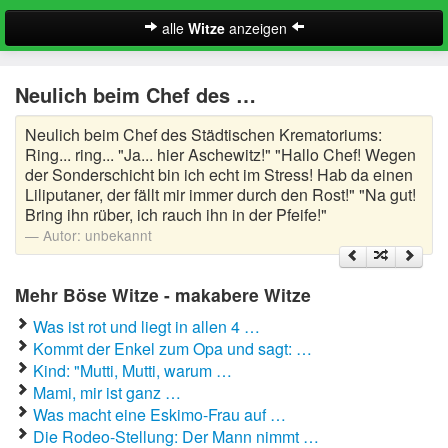
alle
Witze
anzeigen
Witze
Neulich beim Chef des …
A-Klasse Witze
Neulich beim Chef des Städtischen Krematoriums:
Akademiker Witze
Ring... ring... "Ja... hier Aschewitz!" "Hallo Chef! Wegen
der Sonderschicht bin ich echt im Stress! Hab da einen
Al Bundy Sprüche
Liliputaner, der fällt mir immer durch den Rost!" "Na gut!
Bring ihn rüber, ich rauch ihn in der Pfeife!"
Alle Kinder Sprüche
Autor:
unbekannt
Anrufbeantworter Ansagen
Mehr Böse Witze - makabere Witze
Antiwitze
Was ist rot und liegt in allen 4 …
Suche
Kommt der Enkel zum Opa und sagt: …
Anwaltswitze
Kind: "Mutti, Mutti, warum …
Mami, mir ist ganz …
Arbeitswitze
Was macht eine Eskimo-Frau auf …
Die Rodeo-Stellung: Der Mann nimmt …
Arztwitze