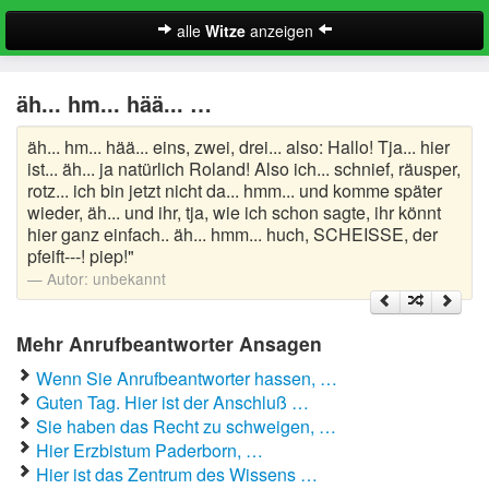
alle
Witze
anzeigen
Witze
äh... hm... hää... …
A-Klasse Witze
äh... hm... hää... eins, zwei, drei... also: Hallo! Tja... hier
Akademiker Witze
ist... äh... ja natürlich Roland! Also ich... schnief, räusper,
rotz... ich bin jetzt nicht da... hmm... und komme später
Al Bundy Sprüche
wieder, äh... und ihr, tja, wie ich schon sagte, ihr könnt
hier ganz einfach.. äh... hmm... huch, SCHEISSE, der
pfeift---! piep!"
Alle Kinder Sprüche
Autor:
unbekannt
Anrufbeantworter Ansagen
Mehr Anrufbeantworter Ansagen
Antiwitze
Suche
Wenn Sie Anrufbeantworter hassen, …
Anwaltswitze
Guten Tag. Hier ist der Anschluß …
Sie haben das Recht zu schweigen, …
Arbeitswitze
Hier Erzbistum Paderborn, …
Hier ist das Zentrum des Wissens …
Arztwitze