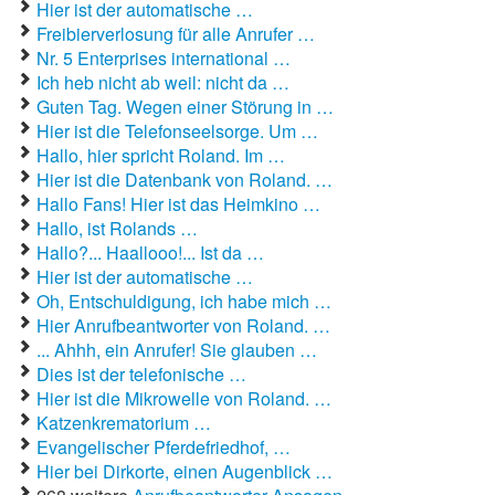
Hier ist der automatische …
Freibierverlosung für alle Anrufer …
Autoaufkleber Sprüche
Nr. 5 Enterprises international …
Ich heb nicht ab weil: nicht da …
Bankerwitze
Guten Tag. Wegen einer Störung in …
Hier ist die Telefonseelsorge. Um …
Bart Simpson Sprüche
Hallo, hier spricht Roland. Im …
Hier ist die Datenbank von Roland. …
Bauernregeln
Hallo Fans! Hier ist das Heimkino …
Hallo, ist Rolands …
Bauernwitze
Hallo?... Haallooo!... Ist da …
Bayern Witze
Hier ist der automatische …
Oh, Entschuldigung, ich habe mich …
Beamtenwitze
Hier Anrufbeantworter von Roland. …
... Ahhh, ein Anrufer! Sie glauben …
Bierwitze
Dies ist der telefonische …
Hier ist die Mikrowelle von Roland. …
Bill Clinton Witze
Katzenkrematorium …
Evangelischer Pferdefriedhof, …
Blondinenwitze
Hier bei Dirkorte, einen Augenblick …